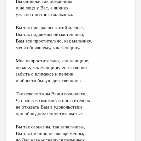
Вы одиноки так обманчиво,
и не лицо у Вас, а личико
ДАЙДЖЕСТ
ужасно опытного мальчика.
ПРОИЗВЕДЕНИЯ
Вы так прекрасны в этой маечке,
ПЕРЕВОДЫ
Вы так подвижны беззастенчиво,
Вам все простительно, как мальчику,
КОНКУРСЫ
меня обнявшему, как женщину.
ДЕТСКАЯ КОМНАТА
Мне непростительно, как женщине,
КНИЖНАЯ ПОЛКА
но мне, как женщине, естественно –
забыть о климаксе и печени
ОБЗОР ЛИТЕРАТУРЫ
и обрести былую девственность.
СТРАНИЦЫ ПАМЯТИ
Так невозможны Ваши вольности,
ОБЪЯВЛЕНИЯ
Что мне, возможно, и простительно
не отказать Вам в удовольствии
КОЛОНКА РЕДАКТОРА
при обоюдном попустительстве.
РЕДКОЛЛЕГИЯ
Вы так серьезны, так запальчивы,
ОТ РЕДАКЦИИ
Вы так смешно несвоевременны,
до Вас едва коснешься пальчиком