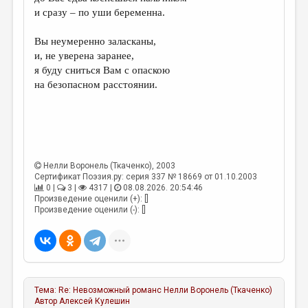
МАЛАЯ ПРОЗА
и сразу – по уши беременна.
ЭССЕИСТИКА
Вы неумеренно заласканы,
ЛИТЕРАТУРОВЕДЕНИЕ
и, не уверена заранее,
я буду сниться Вам с опаскою
КУЛЬТУРОВЕДЕНИЕ
на безопасном расстоянии.
ПУБЛИЦИСТИКА
РЕЦЕНЗИРОВАНИЕ
ЦИКЛЫ ПУБЛИКАЦИЙ
Нелли Воронель (Ткаченко)
, 2003
ТРЕДИАКОВСКИЙ
Сертификат Поэзия.ру: серия 337 № 18669 от 01.10.2003
0 |
3 |
4317 |
08.08.2026. 20:54:46
МЕДИА
Произведение оценили (+): []
Произведение оценили (-): []
ВКОНТАКТЕ
Тема:
Re: Невозможный романс
Нелли Воронель (Ткаченко)
Автор
Алексей Кулешин