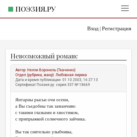
ПОЭЗИЯ.РУ
Вход
Регистрация
ГЛАВНОЕ МЕНЮ
|
ПОЭЗИЯ.РУ
ИЗДАТЕЛЬСТВО
Невозможный романс
ЖАНРЫ
АВТОРЫ
Автор:
Нелли Воронель (Ткаченко)
Отдел (рубрика, жанр):
Любовная лирика
КОММЕНТАРИИ
Дата и время публикации: 01.10.2003, 16:27:13
Сертификат Поэзия.ру: серия 337 № 18669
ЛИТСАЛОН
Янтарны рысьи очи осени,
НОВОСТИ
а Вы съедобны так заманчиво
ПРАВИЛА САЙТА
с такими глазками и хвостиком,
с припрыжкой солнечного зайчика.
ОТДЕЛЫ И РУБРИКИ
Вы так сиятельно улыбчивы,
ИЗБРАННОЕ