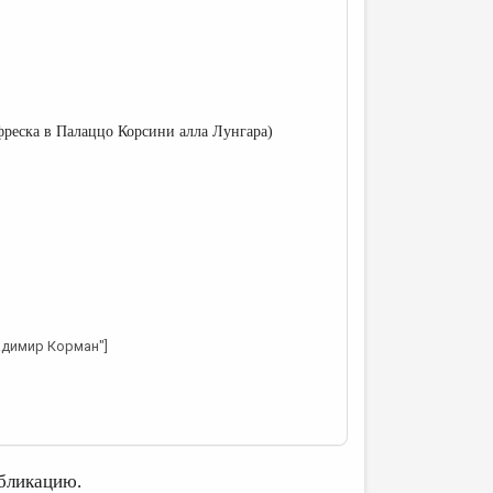
фреска в Палаццо Корсини алла Лунгара)
адимир Корман"]
бликацию.