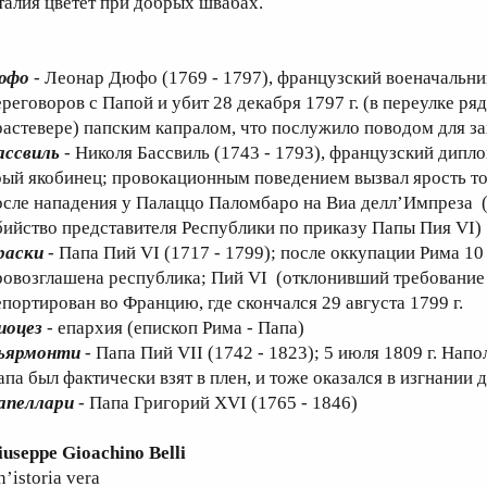
талия цветёт при добрых швабах.
юфо
- Леонар Дюфо (1769 - 1797), французский военачальник
ереговоров с Папой и убит 28 декабря 1797 г. (в переулке р
растевере) папским капралом, что послужило поводом для з
ассвиль
- Николя Бассвиль (1743 - 1793), французский дипл
рый якобинец; провокационным поведением вызвал ярость толп
осле нападения у Палаццо Паломбаро на Виа делл’Импреза (
бийство представителя Республики по приказу Папы Пия VI)
раски
- Папа Пий VI (1717 - 1799); после оккупации Рима 10
ровозглашена республика; Пий VI (отклонивший требование 
епортирован во Францию, где скончался 29 августа 1799 г.
иоцез
- епархия (епископ Рима - Папа)
ьярмонти
- Папа Пий VII (1742 - 1823); 5 июля 1809 г. Нап
па был фактически взят в плен, и тоже оказался в изгнании д
апеллари
- Папа Григорий XVI (1765 - 1846)
iuseppe Gioachino Belli
’istoria vera