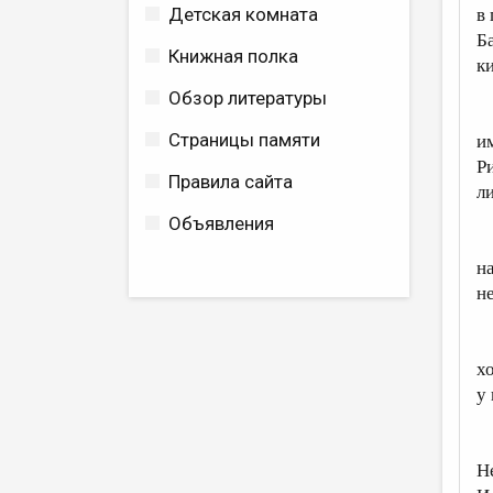
Детская комната
в
Б
Книжная полка
к
Обзор литературы
ф
Страницы памяти
и
Р
Правила сайта
л
Объявления
А
н
н
И
хо
у
и
Н