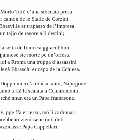
orto Tufò d’una stoccata presa
r canton de le Stalle de Corzini,
Bbasville ar trapasso de l’Impresa,
un tajjo de rasore a li destini;
 setta de francesi ggiacubbini,
jjannose ste morte pe un’offesa,
idí a Rroma una truppa d’assassini
llegà Bbraschi er capo de la Cchiesa.
oppo incirc’a ddiescianni, Napujjone
nnò a ffà la scalata a Cchiaramonti,
erché nnun era un Papa framasone.
 ppe ffà er terzo, mó li carbonari
rebbeno vienissene ónti ónti
izzicasse Papa Cappellari;