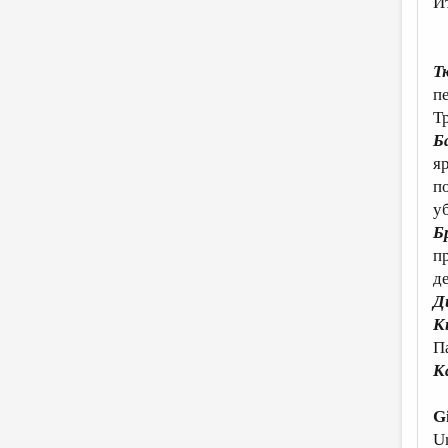
И
Т
п
Т
Б
я
п
у
Б
п
д
Д
К
Па
К
G
Un