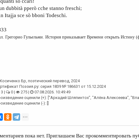
uanti sò ccari!
n dubbità pperò cche stanno freschi;
in Itajja sce sò bboni Todeschi.
833
л. Грегорио Гульельми. История приказывает Времени открыть Истину (
Косиченко Бр
, поэтический перевод, 2024
ртификат Поэзия.ру: серия 1839 № 186631 от 15.12.2024
3 |
0 |
275 |
07.08.2026. 10:49:49
оизведение оценили (+): ["Аркадий Шляпинтох", "Алёна Алексеева", "Вл
оизведение оценили (-): []
ментариев пока нет. Приглашаем Вас прокомментировать пу