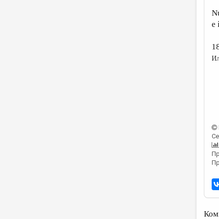
q
Nu
e 
1
Ил
Се
Пр
Пр
Ком