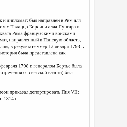
 и дипломат; был направлен в Рим для
ядом c Палаццо Корсини алла Лунгара в
ахвата Рима французскими войсками
омат, направленный в Папскую область,
ы, в результате умер 13 января 1793 г.
история была представлена как
 февраля 1798 г. генералом Бертье была
отречения от светской власти) был
олеон приказал депортировать Пия VII;
о 1814 г.