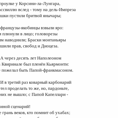
 проулке у Корсини-ла-Лунгара,
ассвиллю вслед - тому на дель-Импреза
ишки пустили бритвой янычары;
ранцузы-якобинцы взвыли яро:
м плюнули в лицо; головорезы
им наводнили; Браски монтаньяры
ишили прав, свобод и Диоцеза.
 через десять лет Наполеоном
а Квиринале был пленён Кьярмонти:
е пожелал быть Папой-франкмасоном.
 в третий раз коварный карбонарий
тел проделать то же, но, пардоньте,
 них не вышло; с Папой Капеллари -
ной сценарий!
е грань веков, кто помнит об ухабах;