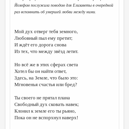
Йозефом послужила поводом для Елизаветы в очередной
ДАЙДЖЕСТ
раз вспомнить об умершей любви между ними.
ПРОИЗВЕДЕНИЯ
ПЕРЕВОДЫ
Мой дух отверг тебя земного,
Любовный пыл ему претит;
КОНКУРСЫ
И ждёт его дорога снова
ДЕТСКАЯ КОМНАТА
Из тех, что между звёзд летит.
КНИЖНАЯ ПОЛКА
Но всё же в этих сферах света
ОБЗОР ЛИТЕРАТУРЫ
Хотел бы он найти ответ,
Здесь, на Земле, что было это:
СТРАНИЦЫ ПАМЯТИ
Мгновенья счастья или бред?
ОБЪЯВЛЕНИЯ
Ты своего не прятал плана
КОЛОНКА РЕДАКТОРА
Свободный дух сковать навек;
РЕДКОЛЛЕГИЯ
Клонил к земле его ты рьяно,
Пока он не вспорхнул наверх!
ОТ РЕДАКЦИИ