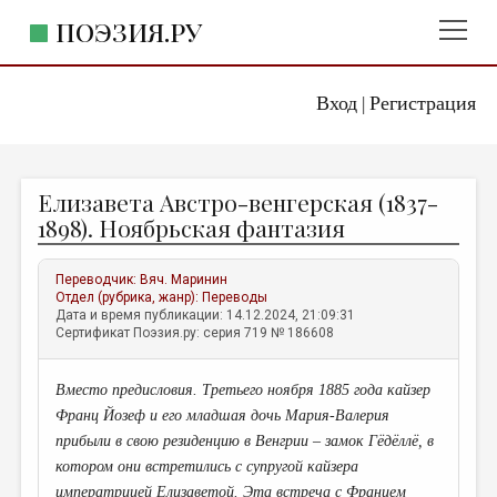
ПОЭЗИЯ.РУ
Вход
Регистрация
ГЛАВНОЕ МЕНЮ
|
ПОЭЗИЯ.РУ
ИЗДАТЕЛЬСТВО
Елизавета Австро-венгерская (1837-
ЖАНРЫ
1898). Ноябрьская фантазия
АВТОРЫ
Переводчик:
Вяч. Маринин
КОММЕНТАРИИ
Отдел (рубрика, жанр):
Переводы
Дата и время публикации: 14.12.2024, 21:09:31
ЛИТСАЛОН
Сертификат Поэзия.ру: серия 719 № 186608
НОВОСТИ
Вместо предисловия. Третьего ноября 1885 года кайзер
ПРАВИЛА САЙТА
Франц Йозеф и его младшая дочь Мария-Валерия
прибыли в свою резиденцию в Венгрии – замок Гёдёллё, в
ОТДЕЛЫ И РУБРИКИ
котором они встретились с супругой кайзера
ИЗБРАННОЕ
императрицей Елизаветой. Эта встреча с Францем