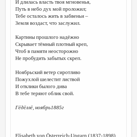
МАЛАЯ ПРОЗА
И длилась власть твоя мгновенья,
Путь в небо дух мой проложил;
ЭССЕИСТИКА
Тебе осталось жить в забвеньи –
Земля воздаст, что заслужил.
ЛИТЕРАТУРОВЕДЕНИЕ
КУЛЬТУРОВЕДЕНИЕ
Картины прошлого надёжно
Скрывает тёмный плотный креп,
ПУБЛИЦИСТИКА
Чтоб в памяти неосторожно
РЕЦЕНЗИРОВАНИЕ
Не пробудить забытых скреп.
ЦИКЛЫ ПУБЛИКАЦИЙ
Ноябрьский ветер сиротливо
ТРЕДИАКОВСКИЙ
Пожухлой шелестит листвой
И отклики былого дива
МЕДИА
В тебе теряют облик свой.
ВКОНТАКТЕ
Гёдёллё, ноябрь1885г
Elisabeth von Österreich-Ungarn (1837-1898)