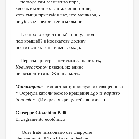
полгода там засушлива пора,
кисель взамен воды в масонной зоне,
ДАЙДЖЕСТ
хоть тыщу прыскай в час, что мошкара, -
ПРОИЗВЕДЕНИЯ
не убывает нехристей в мильоне.
ПЕРЕВОДЫ
Где проповеди чтишь? - пишу, - поди
под крышей? в йосакатову долину
КОНКУРСЫ
поститься их гони и жди дожди.
ДЕТСКАЯ КОМНАТА
Персты простря - нет смысла нарекать, -
КНИЖНАЯ ПОЛКА
Крещуваскопом
рявкни, их едино
не различит сама Жопона-мать.
ОБЗОР ЛИТЕРАТУРЫ
СТРАНИЦЫ ПАМЯТИ
Министроне
- министрант, прислужник священника
* Формула католического крещения
Е
go
te
baptizzo
ОБЪЯВЛЕНИЯ
in
nomine
...
(Имярек, я крещу тебя во имя...)
КОЛОНКА РЕДАКТОРА
Giuseppe Gioachino Belli
РЕДКОЛЛЕГИЯ
Er zagramento ecolómico
ОТ РЕДАКЦИИ
Quer frate missionario der Ciappone
che cconverte li Turchi ar gentilesimo,