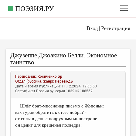
ПОЭЗИЯ.РУ
Вход
Регистрация
ГЛАВНОЕ МЕНЮ
|
ПОЭЗИЯ.РУ
ИЗДАТЕЛЬСТВО
Джузеппе Джоакино Белли. Экономное
ЖАНРЫ
таинство
АВТОРЫ
Переводчик:
Косиченко Бр
КОММЕНТАРИИ
Отдел (рубрика, жанр):
Переводы
Дата и время публикации: 11.12.2024, 19:56:50
ЛИТСАЛОН
Сертификат Поэзия.ру: серия 1839 № 186552
НОВОСТИ
Шлёт брат-миссионер письмо с Жопоньи:
ПРАВИЛА САЙТА
как турок обратить к стезе добра? -
от силы в день с подручным министроне
ОТДЕЛЫ И РУБРИКИ
он цедит для крещенья полведра;
ИЗБРАННОЕ