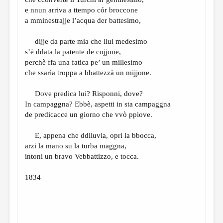
МАЛАЯ ПРОЗА
e nnun arriva a ttempo cór broccone
ЭССЕИСТИКА
a mminestrajje l’acqua der battesimo,
ЛИТЕРАТУРОВЕДЕНИЕ
dijje da parte mia che llui medesimo
s’è ddata la patente de cojjone,
КУЛЬТУРОВЕДЕНИЕ
perchè ffa una fatica pe’ un millesimo
ПУБЛИЦИСТИКА
che ssarìa troppa a bbattezzà un mijjone.
РЕЦЕНЗИРОВАНИЕ
Dove predica lui? Risponni, dove?
In campaggna? Ebbè, aspetti in sta campaggna
ЦИКЛЫ ПУБЛИКАЦИЙ
de predicacce un giorno che vvò ppiove.
ТРЕДИАКОВСКИЙ
E, appena che ddiluvia, opri la bbocca,
МЕДИА
arzi la mano su la turba maggna,
intoni un bravo Vebbattizzo, e tocca.
ВКОНТАКТЕ
1834