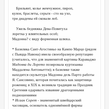
МАЛАЯ ПРОЗА
Брильянт, колье жемчужное, пироп,
ЭССЕИСТИКА
кулон, браслеты, серьги - сто на ухо,
ЛИТЕРАТУРОВЕДЕНИЕ
три диадемы ей сковали лоб.
КУЛЬТУРОВЕДЕНИЕ
Ужель бедняжка Дева-Повитуха
лоретка у влиятельных особ;
ПУБЛИЦИСТИКА
Мадонна? с виду форменная шлюха.
РЕЦЕНЗИРОВАНИЕ
* Базилика Сант-Агостиньо на Кампо Марцо (рядом
ЦИКЛЫ ПУБЛИКАЦИЙ
с Пьяцца Навона) имела своеобразную репутацию
(считалось, что для знаменитой картины Караваджо
ТРЕДИАКОВСКИЙ
Мадонна ди Лорето
позировала куртизанка
МЕДИА
Маддалена Антоньетти); в базилике также
находится скульптура Мадонна дель Парто работы
ВКОНТАКТЕ
Я. Сансовино, которая почиталась как защитница
рожениц; в XIX в. возникла традиция на Праздник
Сретения одаривать изваяние драгоценными
подношениями
* Исаак Сорет
- знаменитый швейцарский
часовщик, основатель одноимённой фирмы