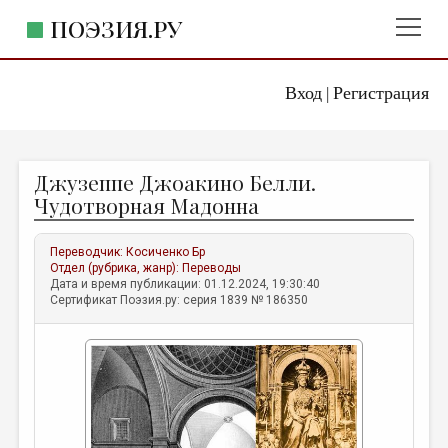
ПОЭЗИЯ.РУ
Вход
Регистрация
ГЛАВНОЕ МЕНЮ
|
ПОЭЗИЯ.РУ
ИЗДАТЕЛЬСТВО
Джузеппе Джоакино Белли.
ЖАНРЫ
Чудотворная Мадонна
АВТОРЫ
Переводчик:
Косиченко Бр
КОММЕНТАРИИ
Отдел (рубрика, жанр):
Переводы
Дата и время публикации: 01.12.2024, 19:30:40
ЛИТСАЛОН
Сертификат Поэзия.ру: серия 1839 № 186350
НОВОСТИ
ПРАВИЛА САЙТА
ОТДЕЛЫ И РУБРИКИ
ИЗБРАННОЕ