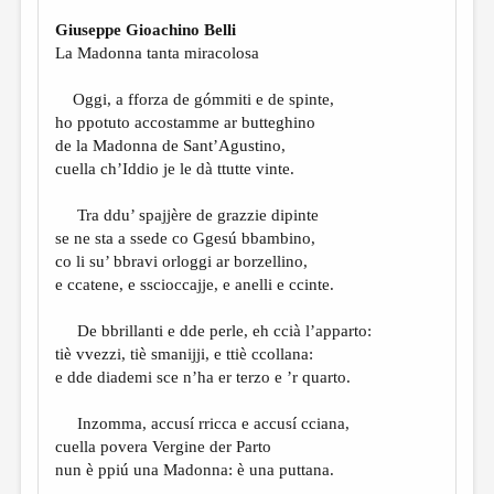
Giuseppe Gioachino Belli
La Madonna tanta miracolosa
Oggi, a fforza de gómmiti e de spinte,
ho ppotuto accostamme ar butteghino
de la Madonna de Sant’Agustino,
cuella ch’Iddio je le dà ttutte vinte.
Tra ddu’ spajjère de grazzie dipinte
se ne sta a ssede co Ggesú bbambino,
co li su’ bbravi orloggi ar borzellino,
e ccatene, e sscioccajje, e anelli e ccinte.
De bbrillanti e dde perle, eh ccià l’apparto:
tiè vvezzi, tiè smanijji, e ttiè ccollana:
e dde diademi sce n’ha er terzo e ’r quarto.
Inzomma, accusí rricca e accusí cciana,
cuella povera Vergine der Parto
nun è ppiú una Madonna: è una puttana.