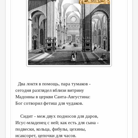
ДАЙДЖЕСТ
ПРОИЗВЕДЕНИЯ
ПЕРЕВОДЫ
КОНКУРСЫ
ДЕТСКАЯ КОМНАТА
КНИЖНАЯ ПОЛКА
ОБЗОР ЛИТЕРАТУРЫ
Два локтя в помощь, пара тумаков -
СТРАНИЦЫ ПАМЯТИ
сегодня разглядел вблизи витрину
ОБЪЯВЛЕНИЯ
Мадонны в церкви Санта-Августина:
Бог сотворил фетиш для чудаков.
КОЛОНКА РЕДАКТОРА
Сидит - меж двух подносов для даров,
РЕДКОЛЛЕГИЯ
Исус-младенец с ней; как есть для сына -
ОТ РЕДАКЦИИ
подвески, кольца, фибулы, цехины,
исаксорет, цепочки для часов.