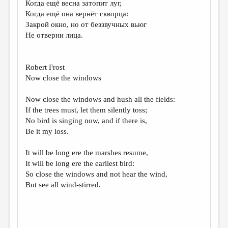
Когда ещё весна затопит луг,
Когда ещё она вернёт скворца:
ДАЙДЖЕСТ
Закрой окно, но от беззвучных вьюг
ПРОИЗВЕДЕНИЯ
Не отверни лица.
ПЕРЕВОДЫ
Robert Frost
КОНКУРСЫ
Now close the windows
ДЕТСКАЯ КОМНАТА
Now close the windows and hush all the fields:
КНИЖНАЯ ПОЛКА
If the trees must, let them silently toss;
No bird is singing now, and if there is,
ОБЗОР ЛИТЕРАТУРЫ
Be it my loss.
СТРАНИЦЫ ПАМЯТИ
It will be long ere the marshes resume,
ОБЪЯВЛЕНИЯ
It will be long ere the earliest bird:
So close the windows and not hear the wind,
КОЛОНКА РЕДАКТОРА
But see all wind-stirred.
РЕДКОЛЛЕГИЯ
ОТ РЕДАКЦИИ