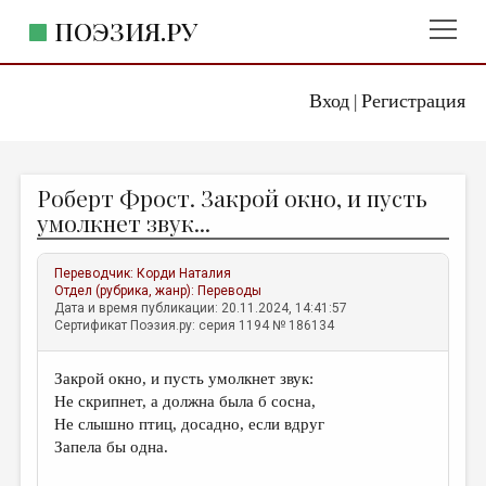
ПОЭЗИЯ.РУ
Вход
Регистрация
ГЛАВНОЕ МЕНЮ
|
ПОЭЗИЯ.РУ
ИЗДАТЕЛЬСТВО
Роберт Фрост. Закрой окно, и пусть
ЖАНРЫ
умолкнет звук...
АВТОРЫ
Переводчик:
Корди Наталия
КОММЕНТАРИИ
Отдел (рубрика, жанр):
Переводы
Дата и время публикации: 20.11.2024, 14:41:57
ЛИТСАЛОН
Сертификат Поэзия.ру: серия 1194 № 186134
НОВОСТИ
Закрой окно, и пусть умолкнет звук:
ПРАВИЛА САЙТА
Не скрипнет, а должна была б сосна,
Не слышно птиц, досадно, если вдруг
ОТДЕЛЫ И РУБРИКИ
Запела бы одна.
ИЗБРАННОЕ