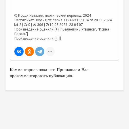
МАЛАЯ ПРОЗА
ЭССЕИСТИКА
Корди Наталия
, поэтический перевод, 2024
Сертификат Поэзия.ру: серия 1194 № 186134 от 20.11.2024
ЛИТЕРАТУРОВЕДЕНИЕ
2 |
0 |
306 |
10.08.2026. 23:04:07
Произведение оценили (+): ["Валентин Литвинов", "Ирина
КУЛЬТУРОВЕДЕНИЕ
Бараль"]
Произведение оценили (-): []
ПУБЛИЦИСТИКА
РЕЦЕНЗИРОВАНИЕ
ЦИКЛЫ ПУБЛИКАЦИЙ
Комментариев пока нет. Приглашаем Вас
ТРЕДИАКОВСКИЙ
прокомментировать публикацию.
МЕДИА
ВКОНТАКТЕ