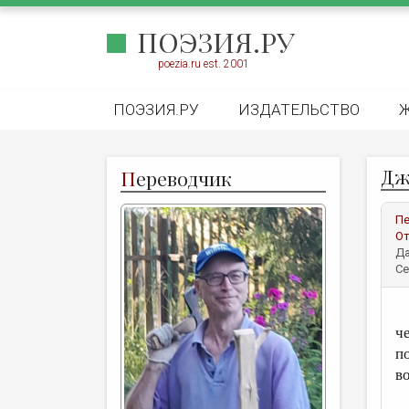
ПОЭЗИЯ.РУ
poezia.ru est. 2001
ПОЭЗИЯ.РУ
ИЗДАТЕЛЬСТВО
Дж
П
ереводчик
Пе
От
Да
Се
Ч
ч
п
во