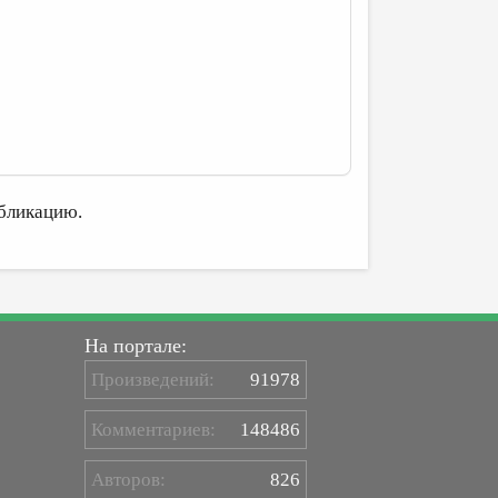
бликацию.
На портале:
Произведений:
91978
Комментариев:
148486
Авторов:
826