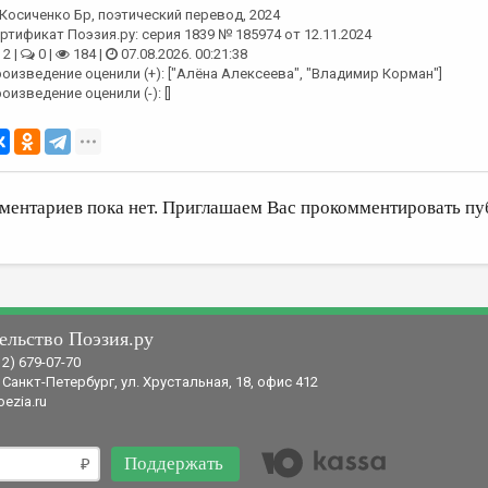
Косиченко Бр
, поэтический перевод, 2024
ртификат Поэзия.ру: серия 1839 № 185974 от 12.11.2024
2 |
0 |
184 |
07.08.2026. 00:21:38
оизведение оценили (+): ["Алёна Алексеева", "Владимир Корман"]
оизведение оценили (-): []
ментариев пока нет. Приглашаем Вас прокомментировать пу
ельство Поэзия.ру
12) 679-07-70
 Санкт-Петербург, ул. Хрустальная, 18, офис 412
ezia.ru
Поддержать