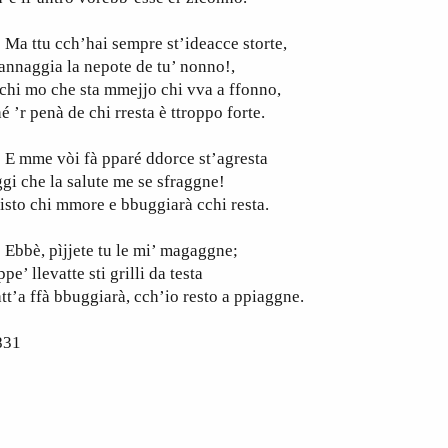
a ttu cch’hai sempre st’ideacce storte,
nnaggia la nepote de tu’ nonno!,
chi mo che sta mmejjo chi vva a ffonno,
é ’r penà de chi rresta è ttroppo forte.
 mme vòi fà pparé ddorce st’agresta
gi che la salute me se sfraggne!
isto chi mmore e bbuggiarà cchi resta.
bbè, pìjjete tu le mi’ magaggne;
ppe’ llevatte sti grilli da testa
tt’a ffà bbuggiarà, cch’io resto a ppiaggne.
831