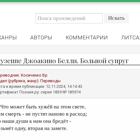
ЖАНРЫ
АВТОРЫ
КОММЕНТАРИИ
ЛИТСА
узеппе Джоакино Белли. Больной супруг
реводчик:
Косиченко Бр
дел (рубрика, жанр):
Переводы
та и время публикации: 12.11.2024, 14:14:43
ртификат Поэзия.ру: серия 1839 № 185974
то может быть хужéй на этом свете,
ем смерть - не пустят наново в расход;
о наши души к нам она бредёт -
зьмёт одну, вторая на замете.