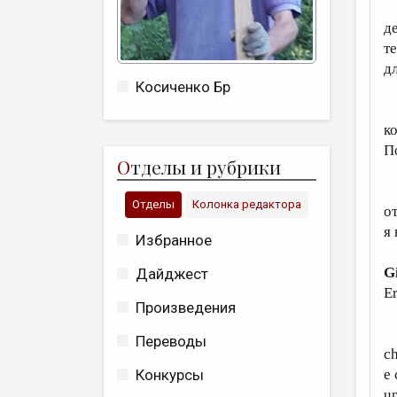
Т
д
те
д
Косиченко Бр
П
к
П
О
тделы и рубрики
Т
Отделы
Колонка редактора
о
я
Избранное
G
Дайджест
E
Произведения
A
Переводы
ch
e 
Конкурсы
un