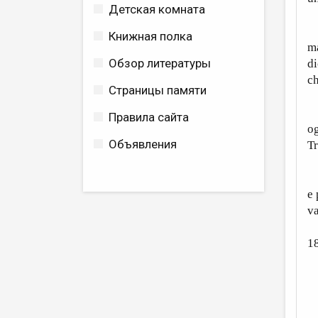
Детская комната
M
Книжная полка
ma
Обзор литературы
di
ch
Страницы памяти
E
Правила сайта
og
Объявления
Tr
E
e 
va
1