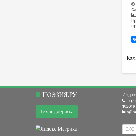
Се
Пр
Пр
Ком
ПОЭЗИЯ.РУ
Издат
+7 (8
192019,
Техподдержка
info@po