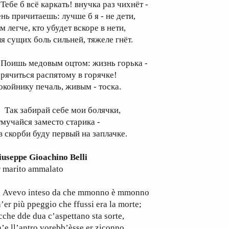
ебе б всё каркать! внучка раз чихнёт -
ень причитаешь: лучше б я - не дети,
м легче, кто убудет вскоре в нети,
ля сущих боль сильней, тяжеле гнёт.
оишь медовым оцтом: жизнь горька -
орячиться распятому в горячке!
окойнику печаль, живым - тоска.
ак забирай себе мои болячки,
тмучайся заместо старика -
 в скорби буду первый на заплачке.
iuseppe Gioachino Belli
r marito ammalato
vevo inteso da che mmonno è mmonno
’er più ppeggio che ffussi era la morte;
cche dde dua c’aspettano sta sorte,
’e ll’antro vorebb’èsse er ziconno.