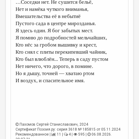
МАЛАЯ ПРОЗА
…Соседки нет. Не сушится бельё,
Нет и намёка чуткого вниманья,
ЭССЕИСТИКА
Вмешательства её в небытиё
Пустого сада в центре мирозданья.
ЛИТЕРАТУРОВЕДЕНИЕ
Я здесь один. Я бог забытых мест.
КУЛЬТУРОВЕДЕНИЕ
Я помню до подробностей мельчайших,
Кто нёс за гробом вышивку и крест,
ПУБЛИЦИСТИКА
Кто снял с плиты перекипевший чайник,
РЕЦЕНЗИРОВАНИЕ
Кто был влюблён... Теперь в саду пустом
Нет ничего, что дорого, в помине.
ЦИКЛЫ ПУБЛИКАЦИЙ
Но я дышу, точней — хватаю ртом
ТРЕДИАКОВСКИЙ
И воздух, и спасительное имя.
МЕДИА
ВКОНТАКТЕ
Пахомов Сергей Станиславович
, 2024
Сертификат Поэзия.ру: серия 3618 № 185815 от 05.11.2024
Рекомендованное |
11 |
4 |
595 |
06.08.2026.