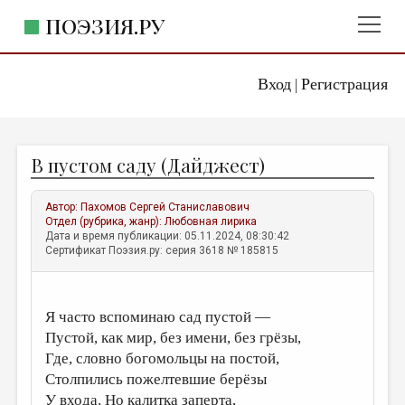
ПОЭЗИЯ.РУ
Вход
Регистрация
ГЛАВНОЕ МЕНЮ
|
ПОЭЗИЯ.РУ
ИЗДАТЕЛЬСТВО
В пустом саду (Дайджест)
ЖАНРЫ
АВТОРЫ
Автор:
Пахомов Сергей Станиславович
Отдел (рубрика, жанр):
Любовная лирика
КОММЕНТАРИИ
Дата и время публикации: 05.11.2024, 08:30:42
Сертификат Поэзия.ру: серия 3618 № 185815
ЛИТСАЛОН
НОВОСТИ
Я часто вспоминаю сад пустой —
ПРАВИЛА САЙТА
Пустой, как мир, без имени, без грёзы,
Где, словно богомольцы на постой,
ОТДЕЛЫ И РУБРИКИ
Столпились пожелтевшие берёзы
ИЗБРАННОЕ
У входа. Но калитка заперта,