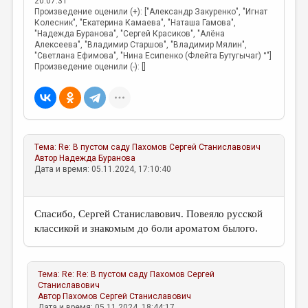
20:07:31
Произведение оценили (+): ["Александр Закуренко", "Игнат
Колесник", "Екатерина Камаева", "Наташа Гамова",
"Надежда Буранова", "Сергей Красиков", "Алёна
Алексеева", "Владимир Старшов", "Владимир Мялин",
"Светлана Ефимова", "Нина Есипенко (Флейта Бутугычаг) °"]
Произведение оценили (-): []
Тема:
Re: В пустом саду
Пахомов Сергей Станиславович
Автор
Надежда Буранова
Дата и время: 05.11.2024, 17:10:40
Спасибо, Сергей Станиславович. Повеяло русской
классикой и знакомым до боли ароматом былого.
Тема:
Re: Re: В пустом саду
Пахомов Сергей
Станиславович
Автор
Пахомов Сергей Станиславович
Дата и время: 05.11.2024, 18:44:17