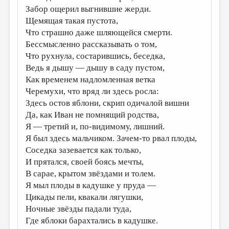
Забор ощерил выгнившие жерди.
ДАЙДЖЕСТ
Щемящая такая пустота,
Что страшно даже шляющейся смерти.
ПРОИЗВЕДЕНИЯ
Бессмысленно рассказывать о том,
ПЕРЕВОДЫ
Что рухнула, состарившись, беседка,
Ведь я дышу — дышу в саду пустом,
КОНКУРСЫ
Как временем надломленная ветка
ДЕТСКАЯ КОМНАТА
Черемухи, что вряд ли здесь росла:
Здесь остов яблони, скрип одичалой вишни
КНИЖНАЯ ПОЛКА
Да, как Иван не помнящий родства,
ОБЗОР ЛИТЕРАТУРЫ
Я — третий и, по-видимому, лишний.
Я был здесь мальчиком. Зачем-то рвал плоды,
СТРАНИЦЫ ПАМЯТИ
Соседка зазевается как только,
ОБЪЯВЛЕНИЯ
И прятался, своей боясь мечты,
В сарае, крытом звёздами и толем.
КОЛОНКА РЕДАКТОРА
Я мыл плоды в кадушке у пруда —
РЕДКОЛЛЕГИЯ
Цикады пели, квакали лягушки,
Ночные звёзды падали туда,
ОТ РЕДАКЦИИ
Где яблоки барахтались в кадушке.