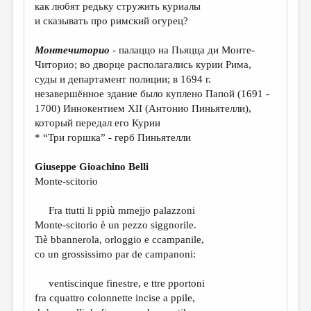
МАЛАЯ ПРОЗА
как любят редьку стружить куриалы
и сказывать про римский огурец?
ЭССЕИСТИКА
Монтечиторио
- палаццо на Пьяцца ди Монте-
ЛИТЕРАТУРОВЕДЕНИЕ
Читорио; во дворце располагались курии Рима,
КУЛЬТУРОВЕДЕНИЕ
суды и департамент полиции; в 1694 г.
незавершённое здание было куплено Папой (1691 -
ПУБЛИЦИСТИКА
1700) Иннокентием XII (Антонио Пиньятелли),
который передал его Курии
РЕЦЕНЗИРОВАНИЕ
* “Три горшка” - герб Пиньятелли
ЦИКЛЫ ПУБЛИКАЦИЙ
Giuseppe Gioachino Belli
ТРЕДИАКОВСКИЙ
Monte-scitorio
МЕДИА
Fra ttutti li ppiù mmejjo palazzoni
ВКОНТАКТЕ
Monte-scitorio è un pezzo siggnorile.
Tiè bbannerola, orloggio e ccampanile,
co un grossissimo par de campanoni:
ventiscinque finestre, e ttre pportoni
fra cquattro colonnette incise a ppile,