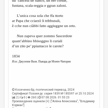
du’ cancelli de fianco, un ber cortile,
funtana, scala-reggia e ggran zaloni.
L’unica cosa sola che ffa ttorto
ar Papa che cciarzò li tribbunali,
è cche nun ciàbbi fatto aggiuggne un orto.
Nun zapeva quer zommo Sascerdote
quant’abbino bbisoggno li curiali
d’un zito pe’ ppiantacce le carote?
1834
Илл. Джузеппе Вази. Пьяцца ди Монте-Читорио
Косиченко Бр
, поэтический перевод, 2024
Сертификат Поэзия.ру: серия 1839 № 185597 от 25.10.2024
2 |
0 |
260 |
07.08.2026. 01:55:23
Произведение оценили (+): ["Алёна Алексеева", "Владимир
Корман"]