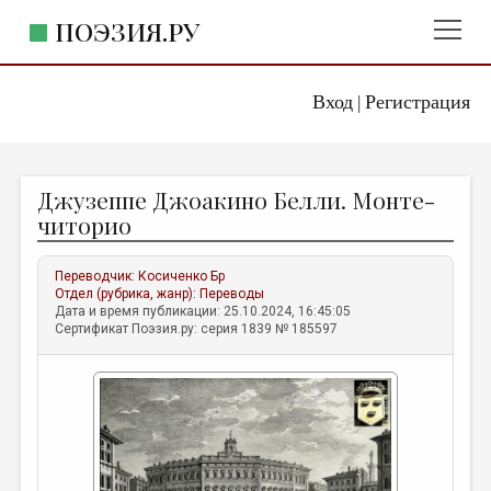
ПОЭЗИЯ.РУ
Вход
Регистрация
ГЛАВНОЕ МЕНЮ
|
ПОЭЗИЯ.РУ
ИЗДАТЕЛЬСТВО
Джузеппе Джоакино Белли. Монте-
ЖАНРЫ
читорио
АВТОРЫ
Переводчик:
Косиченко Бр
КОММЕНТАРИИ
Отдел (рубрика, жанр):
Переводы
Дата и время публикации: 25.10.2024, 16:45:05
ЛИТСАЛОН
Сертификат Поэзия.ру: серия 1839 № 185597
НОВОСТИ
ПРАВИЛА САЙТА
ОТДЕЛЫ И РУБРИКИ
ИЗБРАННОЕ