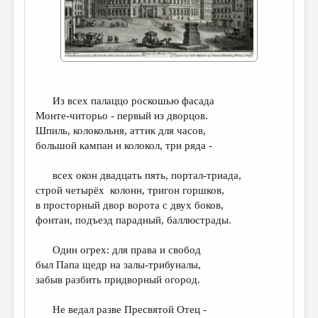
ДАЙДЖЕСТ
ПРОИЗВЕДЕНИЯ
ПЕРЕВОДЫ
КОНКУРСЫ
Из всех палаццо роскошью фасада
Монте-читорьо - первый из дворцов.
ДЕТСКАЯ КОМНАТА
Шпиль, колокольня, аттик для часов,
КНИЖНАЯ ПОЛКА
большой кампан и колокол, три ряда -
ОБЗОР ЛИТЕРАТУРЫ
всех окон двадцать пять, портал-триада,
строй четырёх колонн, тригон горшков,
СТРАНИЦЫ ПАМЯТИ
в просторный двор ворота с двух боков,
ОБЪЯВЛЕНИЯ
фонтан, подъезд парадный, баллюстрады.
Один огрех: для права и свобод
КОЛОНКА РЕДАКТОРА
был Папа щедр на залы-трибуналы,
РЕДКОЛЛЕГИЯ
забыв разбить придворный огород.
ОТ РЕДАКЦИИ
Не ведал разве Пресвятой Отец -