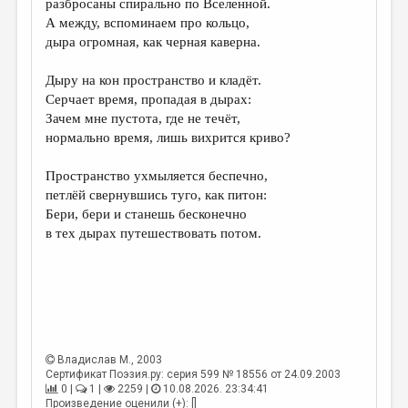
разбросаны спирально по Вселенной.
А между, вспоминаем про кольцо,
ДАЙДЖЕСТ
дыра огромная, как черная каверна.
ПРОИЗВЕДЕНИЯ
Дыру на кон пространство и кладёт.
ПЕРЕВОДЫ
Серчает время, пропадая в дырах:
Зачем мне пустота, где не течёт,
КОНКУРСЫ
нормально время, лишь вихрится криво?
ДЕТСКАЯ КОМНАТА
Пространство ухмыляется беспечно,
КНИЖНАЯ ПОЛКА
петлёй свернувшись туго, как питон:
Бери, бери и станешь бесконечно
ОБЗОР ЛИТЕРАТУРЫ
в тех дырах путешествовать потом.
СТРАНИЦЫ ПАМЯТИ
ОБЪЯВЛЕНИЯ
КОЛОНКА РЕДАКТОРА
РЕДКОЛЛЕГИЯ
Владислав М.
, 2003
Сертификат Поэзия.ру: серия 599 № 18556 от 24.09.2003
ОТ РЕДАКЦИИ
0 |
1 |
2259 |
10.08.2026. 23:34:41
Произведение оценили (+): []