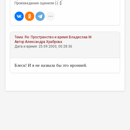
МАЛАЯ ПРОЗА
Произведение оценили (-): []
ЭССЕИСТИКА
ЛИТЕРАТУРОВЕДЕНИЕ
КУЛЬТУРОВЕДЕНИЕ
Тема:
Re: Пространство и время
Владислав М.
ПУБЛИЦИСТИКА
Автор
Александра Храброва
Дата и время: 25.09.2003, 00:28:36
РЕЦЕНЗИРОВАНИЕ
ЦИКЛЫ ПУБЛИКАЦИЙ
Блеск! И я не назвала бы это иронией.
ТРЕДИАКОВСКИЙ
МЕДИА
ВКОНТАКТЕ