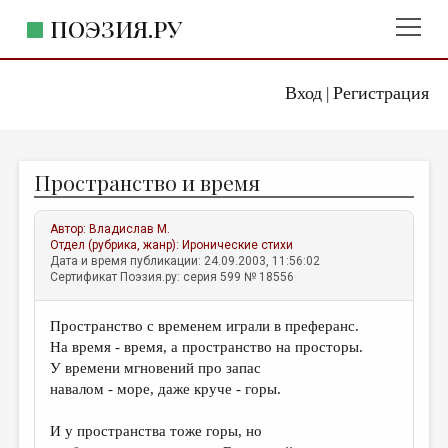
ПОЭЗИЯ.РУ
Вход
Регистрация
ГЛАВНОЕ МЕНЮ
|
ПОЭЗИЯ.РУ
ИЗДАТЕЛЬСТВО
Пространство и время
ЖАНРЫ
АВТОРЫ
Автор:
Владислав М.
Отдел (рубрика, жанр):
Иронические стихи
КОММЕНТАРИИ
Дата и время публикации: 24.09.2003, 11:56:02
Сертификат Поэзия.ру: серия 599 № 18556
ЛИТСАЛОН
Пространство с временем играли в преферанс.
НОВОСТИ
На время - время, а пространство на просторы.
ПРАВИЛА САЙТА
У времени мгновений про запас
навалом - море, даже круче - горы.
ОТДЕЛЫ И РУБРИКИ
И у пространства тоже горы, но
ИЗБРАННОЕ