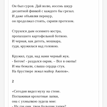
Он был суров. Дай волю,
восемь
шкур
ДАЙДЖЕСТ
десантной финкой с каждого бы срезал.
ПРОИЗВЕДЕНИЯ
И даже объявляя перекур,
он продолжал стоять, скрипя протезом.
ПЕРЕВОДЫ
Струился дым осеннего костра,
КОНКУРСЫ
пропахшего картофельной ботвою.
ДЕТСКАЯ КОМНАТА
И черная, как деготь, мошкара,
гудя, кружилася над головою.
КНИЖНАЯ ПОЛКА
Кружил, гудя, над нами черный жук.
ОБЗОР ЛИТЕРАТУРЫ
- Бегом! - раздался окрик. – Все в окопы!
СТРАНИЦЫ ПАМЯТИ
И мы бежали, слыша сердца стук.
На бруствере лежал майор Акопов».
ОБЪЯВЛЕНИЯ
2
КОЛОНКА РЕДАКТОРА
«Сегодня видел муху на стене.
РЕДКОЛЛЕГИЯ
Поглаживая крохотные лапки,
ОТ РЕДАКЦИИ
она с ухмылкою зудела мне:
- Ну где они, твои большие тапки?