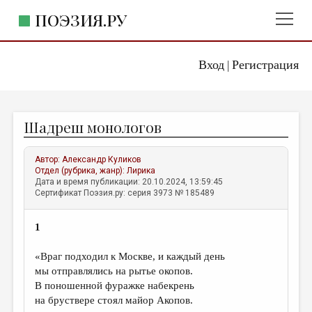
ПОЭЗИЯ.РУ
Вход
Регистрация
ГЛАВНОЕ МЕНЮ
|
ПОЭЗИЯ.РУ
ИЗДАТЕЛЬСТВО
Шадреш монологов
ЖАНРЫ
АВТОРЫ
Автор:
Александр Куликов
Отдел (рубрика, жанр):
Лирика
КОММЕНТАРИИ
Дата и время публикации: 20.10.2024, 13:59:45
Сертификат Поэзия.ру: серия 3973 № 185489
ЛИТСАЛОН
1
НОВОСТИ
ПРАВИЛА САЙТА
«Враг подходил к Москве, и каждый день
мы отправлялись на рытье окопов.
В поношенной фуражке набекрень
ОТДЕЛЫ И РУБРИКИ
на бруствере стоял майор Акопов.
ИЗБРАННОЕ