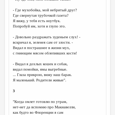
МАЛАЯ ПРОЗА
- Где мухобойка, мой небритый друг?
ЭССЕИСТИКА
Где свернутая трубочкой газета?
ЛИТЕРАТУРОВЕДЕНИЕ
Я вижу, у тебя есть ноутбук.
Попробуй им, хотя и глупо это.
КУЛЬТУРОВЕДЕНИЕ
- Довольно раздражать зуденьем слух! -
ПУБЛИЦИСТИКА
вскричал я, зеленея сам от злости. -
РЕЦЕНЗИРОВАНИЕ
Видал я пострашнее в жизни мух,
с гниющим мясом облепивших кости!
ЦИКЛЫ ПУБЛИКАЦИЙ
- Видал я дохлых кошек и собак,
ТРЕДИАКОВСКИЙ
видал помойки, ямы выгребные.
МЕДИА
... Глаза прикрою, вижу наш барак.
Я маленький. Родители живые".
ВКОНТАКТЕ
3
"Когда омлет готовлю по утрам,
нет-нет да вспомню про Макиавелли,
как будто во Флоренции я сам