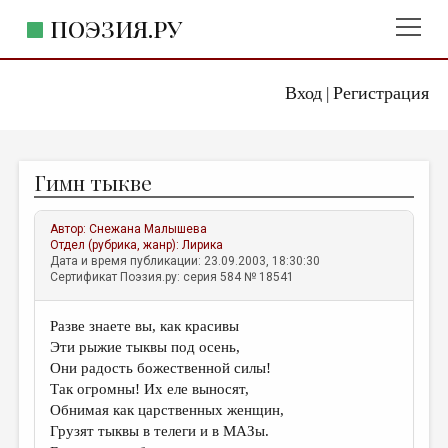
ПОЭЗИЯ.РУ
Вход
Регистрация
ГЛАВНОЕ МЕНЮ
|
ПОЭЗИЯ.РУ
ИЗДАТЕЛЬСТВО
Гимн тыкве
ЖАНРЫ
АВТОРЫ
Автор:
Снежана Малышева
Отдел (рубрика, жанр):
Лирика
КОММЕНТАРИИ
Дата и время публикации: 23.09.2003, 18:30:30
Сертификат Поэзия.ру: серия 584 № 18541
ЛИТСАЛОН
Разве знаете вы, как красивы
НОВОСТИ
Эти рыжие тыквы под осень,
ПРАВИЛА САЙТА
Они радость божественной силы!
Так огромны! Их еле выносят,
Обнимая как царственных женщин,
ОТДЕЛЫ И РУБРИКИ
Грузят тыквы в телеги и в МАЗы.
ИЗБРАННОЕ