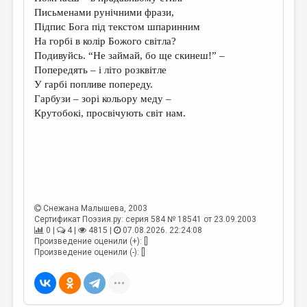
МАЛАЯ ПРОЗА
Письменами рунічними фрази,
Підпис Бога під текстом шпаринним
ЭССЕИСТИКА
На горбі в колір Божого світла?
ЛИТЕРАТУРОВЕДЕНИЕ
Подивуйсь. “Не займай, бо ще скинеш!” –
Попередять – і літо розквітле
КУЛЬТУРОВЕДЕНИЕ
У гарбі попливе попереду.
Гарбузи – зорі кольору меду –
ПУБЛИЦИСТИКА
Крутобокі, просвічують світ нам.
РЕЦЕНЗИРОВАНИЕ
ЦИКЛЫ ПУБЛИКАЦИЙ
ТРЕДИАКОВСКИЙ
МЕДИА
Снежана Малышева
, 2003
ВКОНТАКТЕ
Сертификат Поэзия.ру: серия 584 № 18541 от 23.09.2003
0 |
4 |
4815 |
07.08.2026. 22:24:08
Произведение оценили (+): []
Произведение оценили (-): []