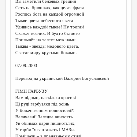
Вы заметили бежевых трещин
Сеть на брюшках, как целая фраза.
ДАЙДЖЕСТ
Роспись бога на каждой огромной
ПРОИЗВЕДЕНИЯ
Тыкве цвета небесного света
Удивись каждой тыкве! Ну трогай
ПЕРЕВОДЫ
Скажет возчик. И будто бы лето
Поплывёт на телеге меж нами
КОНКУРСЫ
Тыквы - звёзды медового цвета,
ДЕТСКАЯ КОМНАТА
Светят миру крутыми боками.
КНИЖНАЯ ПОЛКА
07.09.2003
ОБЗОР ЛИТЕРАТУРЫ
Перевод на украинский Валерии Богуславской
СТРАНИЦЫ ПАМЯТИ
ГІМН ГАРБУЗУ
ОБЪЯВЛЕНИЯ
Вам відомо, наскільки красиві
Ці руді гарбузяки під осінь
КОЛОНКА РЕДАКТОРА
У божественнім повносиллі?!
Величезні! Заледве виносять
РЕДКОЛЛЕГИЯ
Ув обіймах царів пишнотілих,
ОТ РЕДАКЦИИ
У гарби їх вантажать і МАЗи.
Помічаєш – в прадавньому стилі