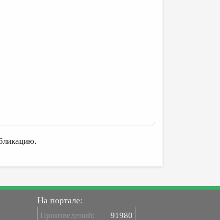
бликацию.
На портале:
Произведений:
91980