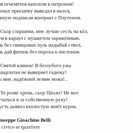
ля огнемётов капсюли к патронам!
онах присыпку выведал в назол
,
тихую подписав контракт с Плутоном.
ьор старшина, мне лучше сесть на кóл,
ем в караул с мушкетом заряжённым,
ль без свинцовых пуль надыбай ствол,
ль дай фитиль без пороха к пистонам.
вятой клинок! В беззубого ужа
 шарлатан не вывернет гадюку!
о мне, надёжней лезвие ножа!..
о разве хрень, сьор Пáоло? Не мог
учаться я за собственную руку!
усть дьявол вхолостую жмёт курок.
iuseppe Gioachino Belli
 civico ar quartiere