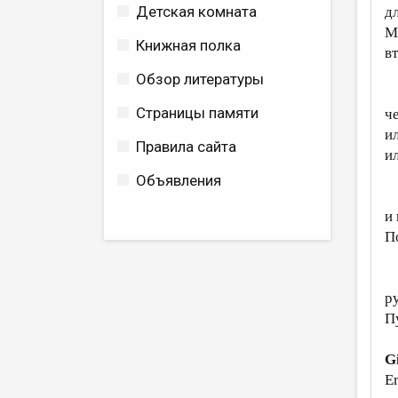
Детская комната
д
М
Книжная полка
в
Обзор литературы
С
Страницы памяти
ч
и
Правила сайта
и
Объявления
С
и
П
Т
р
П
G
Er