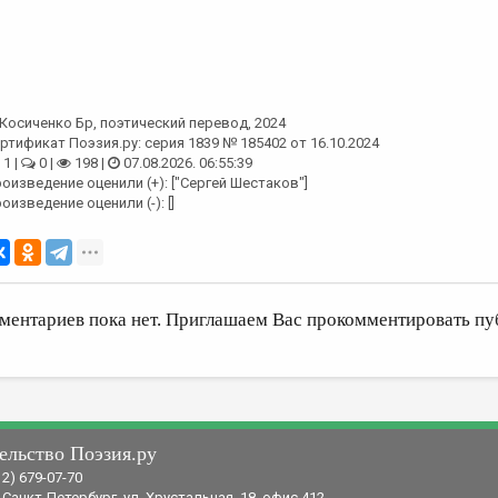
Косиченко Бр
, поэтический перевод, 2024
ртификат Поэзия.ру: серия 1839 № 185402 от 16.10.2024
1 |
0 |
198 |
07.08.2026. 06:55:39
оизведение оценили (+): ["Сергей Шестаков"]
оизведение оценили (-): []
ментариев пока нет. Приглашаем Вас прокомментировать пу
ельство Поэзия.ру
12) 679-07-70
 Санкт-Петербург, ул. Хрустальная, 18, офис 412