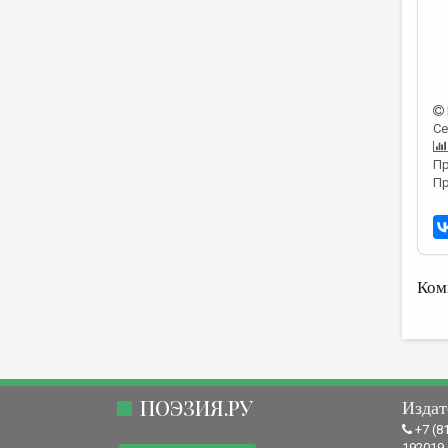
Се
Пр
Пр
Ком
ПОЭЗИЯ.РУ
Издат
+7 (8
192019,