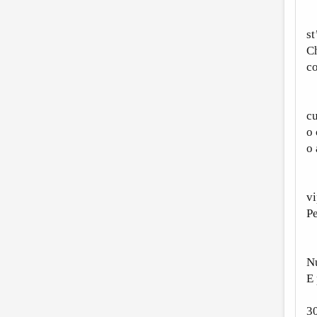
Bu
s
Ch
co
S
c
o 
o 
C
vi
Pe
L
N
E 
3