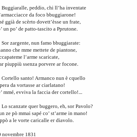
ggiaralle, peddio, chi ll’ha inventate
t’armacciacce da foco bbuggiarone!
é ggià de scèrto dovett’èsse un frate,
’ un po’ de patto-tascito a Pprutone.
or zargente, nun famo bbuggiarate:
uanno che mme mettete de piantone,
ccapateme l’arme scaricate,
ar piuppiù ssenza porvere ar focone.
ortello santo! Armanco nun è cquello
pera da vortasse ar ciarlatano!
’ mmé, evviva la faccia der cortello!...
o scanzate quer buggero, eh, sor Pavolo?
un ze pò mmai sapé co’ st’arme in mano!
ppò a le vorte caricalle er diavolo.
0 novembre 1831