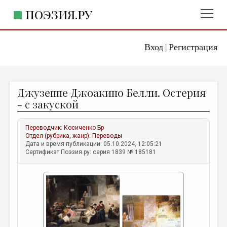
ПОЭЗИЯ.РУ
Вход
Регистрация
ГЛАВНОЕ МЕНЮ
|
ПОЭЗИЯ.РУ
ИЗДАТЕЛЬСТВО
Джузеппе Джоакино Белли. Остерия
ЖАНРЫ
- с закуской
АВТОРЫ
Переводчик:
Косиченко Бр
КОММЕНТАРИИ
Отдел (рубрика, жанр):
Переводы
Дата и время публикации: 05.10.2024, 12:05:21
ЛИТСАЛОН
Сертификат Поэзия.ру: серия 1839 № 185181
НОВОСТИ
ПРАВИЛА САЙТА
ОТДЕЛЫ И РУБРИКИ
ИЗБРАННОЕ