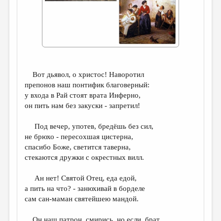
ДАЙДЖЕСТ
ПРОИЗВЕДЕНИЯ
ПЕРЕВОДЫ
КОНКУРСЫ
Вот дьявол, о христос! Наворотил
ДЕТСКАЯ КОМНАТА
препонов наш понтифик благоверный:
у входа в Рай стоят врата Инферно,
КНИЖНАЯ ПОЛКА
он пить нам без закуски - запретил!
ОБЗОР ЛИТЕРАТУРЫ
Под вечер, употев, бредёшь без сил,
СТРАНИЦЫ ПАМЯТИ
не брюхо - пересохшая цистерна,
спасибо Боже, светится таверна,
ОБЪЯВЛЕНИЯ
стекаются дружки с окрестных вилл.
КОЛОНКА РЕДАКТОРА
Ан нет! Святой Отец, еда едой,
а пить на что? - занюхивай в борделе
РЕДКОЛЛЕГИЯ
сам сан-маман святейшею мандой.
ОТ РЕДАКЦИИ
Он наш патрон, смирись, но если, брат,