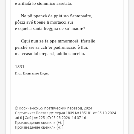
e arifiatà lo stommico assetato.
Ne pô ppenzà de ppiú sto Santopadre,
pôzzi avé bbene li mortacci sui
e cquella santa freggna de su’ madre?
Cqui nun ze fa ppe mmormorà, ffratello,
perché sse sa cch’er padronaccio è llui:
ma ccaso lui crepassi, addio cancello.
1831
Илл. Вильгельм Видер
Косиченко Бр
, поэтический перевод, 2024
Сертификат Поэзия.ру: серия 1839 № 185181 от 05.10.2024
0 |
0 |
225 |
08.08.2026. 14:37:16
Произведение оценили (+): []
Произведение оценили (-): []