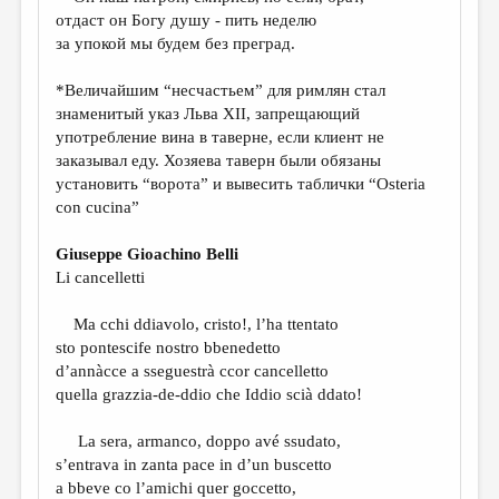
МАЛАЯ ПРОЗА
отдаст он Богу душу - пить неделю
за упокой мы будем без преград.
ЭССЕИСТИКА
ЛИТЕРАТУРОВЕДЕНИЕ
*Величайшим “несчастьем” для римлян стал
знаменитый указ Льва XII, запрещающий
КУЛЬТУРОВЕДЕНИЕ
употребление вина в таверне, если клиент не
заказывал еду. Хозяева таверн были обязаны
ПУБЛИЦИСТИКА
установить “ворота” и вывесить таблички “Osteria
РЕЦЕНЗИРОВАНИЕ
con cucina”
ЦИКЛЫ ПУБЛИКАЦИЙ
Giuseppe Gioachino Belli
Li cancelletti
ТРЕДИАКОВСКИЙ
МЕДИА
Ma cchi ddiavolo, cristo!, l’ha ttentato
sto pontescife nostro bbenedetto
ВКОНТАКТЕ
d’annàcce a sseguestrà ccor cancelletto
quella grazzia-de-ddio che Iddio scià ddato!
La sera, armanco, doppo avé ssudato,
s’entrava in zanta pace in d’un buscetto
a bbeve co l’amichi quer goccetto,