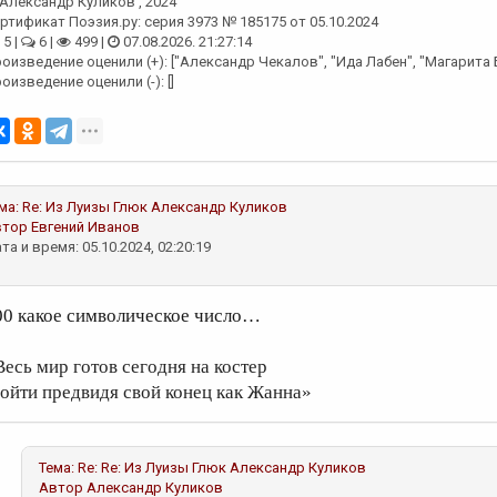
Александр Куликов
, 2024
ртификат Поэзия.ру: серия 3973 № 185175 от 05.10.2024
5 |
6 |
499 |
07.08.2026. 21:27:14
оизведение оценили (+): ["Александр Чекалов", "Ида Лабен", "Магарита 
оизведение оценили (-): []
ма:
Re: Из Луизы Глюк
Александр Куликов
втор
Евгений Иванов
та и время: 05.10.2024, 02:20:19
00 какое символическое число…
Весь мир готов сегодня на костер
зойти предвидя свой конец как Жанна»
Тема:
Re: Re: Из Луизы Глюк
Александр Куликов
Автор
Александр Куликов