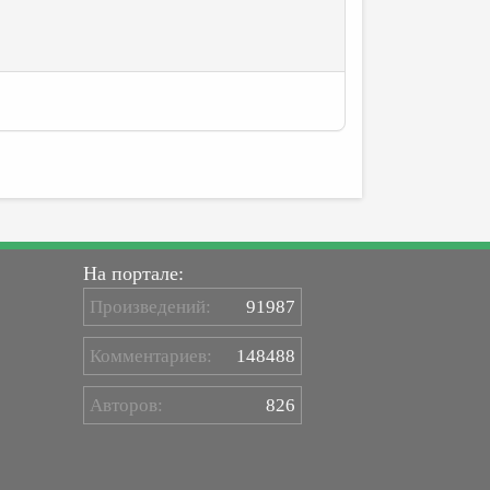
На портале:
Произведений:
91987
Комментариев:
148488
Авторов:
826