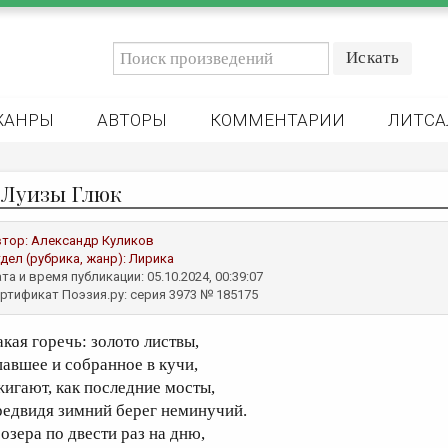
ЖАНРЫ
АВТОРЫ
КОММЕНТАРИИ
ЛИТСА
 Луизы Глюк
втор:
Александр Куликов
дел (рубрика, жанр):
Лирика
та и время публикации: 05.10.2024, 00:39:07
ртификат Поэзия.ру: серия 3973 № 185175
акая горечь: золото листвы,
павшее и собранное в кучи,
жигают, как последние мосты,
редвидя зимний берег неминучий.
 озера по двести раз на дню,