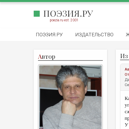
ПОЭЗИЯ.РУ
poezia.ru est. 2001
ПОЭЗИЯ.РУ
ИЗДАТЕЛЬСТВО
Из
А
втор
А
От
Да
Се
К
у
с
п
У