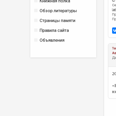
Книжная полка
Се
Обзор литературы
Пр
Пр
Страницы памяти
Правила сайта
Объявления
Те
А
Да
2
«
в