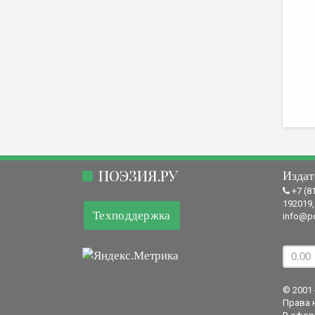
ПОЭЗИЯ.РУ
Издат
+7 (8
192019,
Техподдержка
info@po
© 2001 
Права 