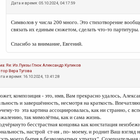
Дата и время: 05.10.2024, 04:17:59
Символов у числа 200 много. Это стихотворение вообщ
связать их единым сюжетом, сделать что-то партитуры
Спасибо за внимание, Евгений.
ма:
Re: Из Луизы Глюк
Александр Куликов
втор
Вера Тугова
та и время: 16.10.2024, 13:41:28
южет, композиция - это, нмв, Вам прекрасно удалось, Алексан
ельность и завершённость, несмотря на краткость. Впечатля
очему-то эта картина ассоциировалась, как ни странно, с всп
ожалению, так мимолётны, как и сама жизнь.
одчёркнуто бесстрастная концовка как констатация неизбеж
ональность, настрой ст-ия , по- моему, и роднит Ваш взгляд н
 суть моего бытия в безвозвратных утратах". Созерцательная 