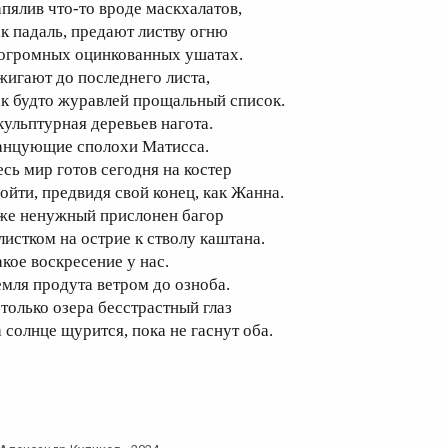
апялив что-то вроде маскхалатов,
ак падаль, предают листву огню
 огромных оцинкованных ушатах.
жигают до последнего листа,
ак будто журавлей прощальный список.
кульптурная деревьев нагота.
анцующие сполохи Матисса.
есь мир готов сегодня на костер
зойти, предвидя свой конец, как Жанна.
же ненужный прислонен багор
 листком на острие к стволу каштана.
акое воскресение у нас.
емля продута ветром до озноба.
 только озера бесстрастный глаз
а солнце щурится, пока не гаснут оба.