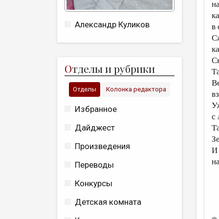
н
к
Александр Куликов
в
С
к
С
О
тделы и рубрики
Т
В
Отделы
Колонка редактора
в
У
Избранное
с
Дайджест
Т
З
Произведения
И
н
Переводы
Конкурсы
Детская комната