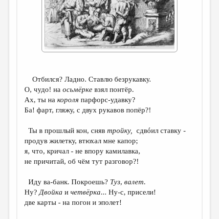
ДАЙДЖЕСТ
ПРОИЗВЕДЕНИЯ
ПЕРЕВОДЫ
КОНКУРСЫ
Отбился? Ладно. Ставлю безрукавку.
ДЕТСКАЯ КОМНАТА
О, чудо! на
осьмёрке
взял понтёр.
КНИЖНАЯ ПОЛКА
Ах, ты на
короля
парфорс-удавку?
Ба! фарт, гляжу, с двух рукавов попёр?!
ОБЗОР ЛИТЕРАТУРЫ
Ты в прошлый кон, сняв
тройку,
сдвóил ставку -
СТРАНИЦЫ ПАМЯТИ
продув жилетку, втюхал мне капор;
ОБЪЯВЛЕНИЯ
я, что, кричал - не впору камилавка,
не причитай, об чём тут разговор?!
КОЛОНКА РЕДАКТОРА
Иду ва-банк. Покроешь?
Туз
,
валет
.
РЕДКОЛЛЕГИЯ
Ну?
Двойка
и
четвёрка
... Ну-с, присели!
две карты - на погон и эполет!
ОТ РЕДАКЦИИ