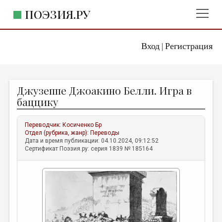
ПОЭЗИЯ.РУ
Вход
Регистрация
ГЛАВНОЕ МЕНЮ
|
ПОЭЗИЯ.РУ
ИЗДАТЕЛЬСТВО
Джузеппе Джоакино Белли. Игра в
ЖАНРЫ
баццику
АВТОРЫ
Переводчик:
Косиченко Бр
КОММЕНТАРИИ
Отдел (рубрика, жанр):
Переводы
Дата и время публикации: 04.10.2024, 09:12:52
ЛИТСАЛОН
Сертификат Поэзия.ру: серия 1839 № 185164
НОВОСТИ
ПРАВИЛА САЙТА
ОТДЕЛЫ И РУБРИКИ
ИЗБРАННОЕ