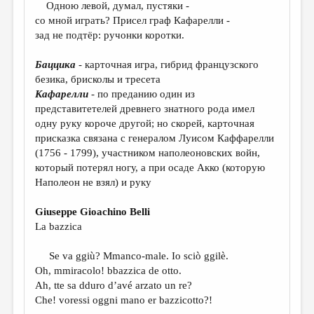
МАЛАЯ ПРОЗА
Одною левой, думал, пустяки -
со мной играть? Присел граф Кафарелли -
ЭССЕИСТИКА
зад не подтёр: ручонки коротки.
ЛИТЕРАТУРОВЕДЕНИЕ
Баццика
- карточная игра, гибрид французского
КУЛЬТУРОВЕДЕНИЕ
безика, брисколы и тресета
Кафарелли
- по преданию один из
ПУБЛИЦИСТИКА
представитетелей древнего знатного рода имел
одну руку короче другой; но скорей, карточная
РЕЦЕНЗИРОВАНИЕ
присказка связана с генералом Луисом Каффарелли
ЦИКЛЫ ПУБЛИКАЦИЙ
(1756 - 1799), участником наполеоновских войн,
который потерял ногу, а при осаде Акко (которую
ТРЕДИАКОВСКИЙ
Наполеон не взял) и руку
МЕДИА
Giuseppe Gioachino Belli
ВКОНТАКТЕ
La bazzica
Se va ggiù? Mmanco-male. Io sciò ggilè.
Oh, mmiracolo! bbazzica de otto.
Ah, tte sa dduro d’avé arzato un re?
Che! voressi oggni mano er bazzicotto?!