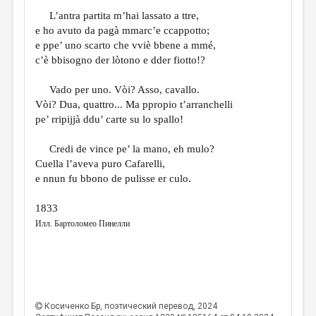
L’antra partita m’hai lassato a ttre,
e ho avuto da pagà mmarc’e ccappotto;
e ppe’ uno scarto che vviè bbene a mmé,
c’è bbisogno der lòtono e dder fiotto!?
Vado per uno. Vòi? Asso, cavallo.
Vòi? Dua, quattro... Ma ppropio t’arranchelli
pe’ rripijjà ddu’ carte su lo spallo!
Credi de vince pe’ la mano, eh mulo?
Cuella l’aveva puro Cafarelli,
e nnun fu bbono de pulisse er culo.
1833
Илл. Бартоломео Пинелли
Косиченко Бр
, поэтический перевод, 2024