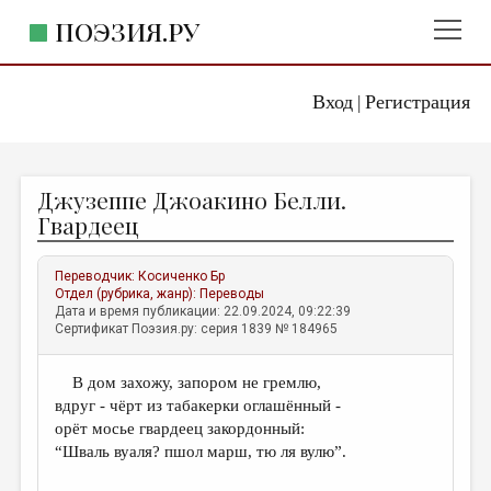
ПОЭЗИЯ.РУ
Вход
Регистрация
ГЛАВНОЕ МЕНЮ
|
ПОЭЗИЯ.РУ
ИЗДАТЕЛЬСТВО
Джузеппе Джоакино Белли.
ЖАНРЫ
Гвардеец
АВТОРЫ
Переводчик:
Косиченко Бр
КОММЕНТАРИИ
Отдел (рубрика, жанр):
Переводы
Дата и время публикации: 22.09.2024, 09:22:39
ЛИТСАЛОН
Сертификат Поэзия.ру: серия 1839 № 184965
НОВОСТИ
В дом захожу, запором не гремлю,
ПРАВИЛА САЙТА
вдруг - чёрт из табакерки оглашённый -
орёт мосье гвардеец закордонный:
ОТДЕЛЫ И РУБРИКИ
“Шваль вуаля? пшол марш, тю ля вулю”.
ИЗБРАННОЕ