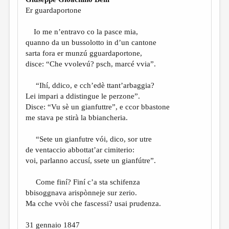
МАЛАЯ ПРОЗА
Er guardaportone
ЭССЕИСТИКА
Io me n’entravo co la pasce mia,
ЛИТЕРАТУРОВЕДЕНИЕ
quanno da un bussolotto in d’un cantone
sarta fora er munzú gguardaportone,
КУЛЬТУРОВЕДЕНИЕ
disce: “Che vvolevú? psch, marcé vvia”.
ПУБЛИЦИСТИКА
“Ihí, ddico, e cch’edè ttant’arbaggia?
РЕЦЕНЗИРОВАНИЕ
Lei impari a ddistingue le perzone”.
Disce: “Vu sè un gianfuttre”, e ccor bbastone
ЦИКЛЫ ПУБЛИКАЦИЙ
me stava pe stirà la bbiancheria.
ТРЕДИАКОВСКИЙ
“Sete un gianfutre vói, dico, sor utre
МЕДИА
de ventaccio abbottat’ar cimiterio:
voi, parlanno accusí, ssete un gianfútre”.
ВКОНТАКТЕ
Come finí? Finí c’a sta schifenza
bbisoggnava arispònneje sur zerio.
Ma cche vvòi che fascessi? usai prudenza.
31 gennaio 1847