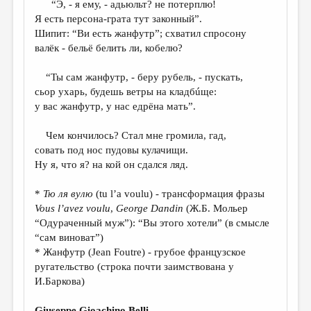
“Э, - я ему, - адьюльт? не потерплю!
Я есть персона-грата тут законный”.
ДАЙДЖЕСТ
Шипит: “Ви есть жанфутр”; схватил спросону
ПРОИЗВЕДЕНИЯ
валёк - бельё белить ли, кобелю?
ПЕРЕВОДЫ
“Ты сам жанфутр, - беру рубель, - пускать,
сьор ухарь, будешь ветры на кладбúще:
КОНКУРСЫ
у вас жанфутр, у нас едрёна мать”.
ДЕТСКАЯ КОМНАТА
Чем кончилось? Стал мне громила, гад,
КНИЖНАЯ ПОЛКА
совать под нос пудовы кулачищи.
Ну я, что я? на кой он сдался ляд.
ОБЗОР ЛИТЕРАТУРЫ
СТРАНИЦЫ ПАМЯТИ
*
Тю ля вулю
(tu l’a voulu) - трансформация фразы
Vous
l
’
avez
voulu
,
George
Dandin
(Ж.Б. Мольер
ОБЪЯВЛЕНИЯ
“Одураченный муж”): “Вы этого хотели” (в смысле
“сам виноват”)
КОЛОНКА РЕДАКТОРА
* Жанфутр (Jean Foutre) - грубое французское
РЕДКОЛЛЕГИЯ
ругательство (строка почти заимствована у
И.Баркова)
ОТ РЕДАКЦИИ
Giuseppe Gioachino Belli