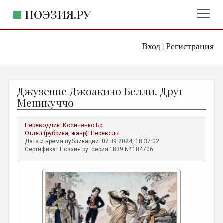
ПОЭЗИЯ.РУ
Вход
Регистрация
ГЛАВНОЕ МЕНЮ
|
ПОЭЗИЯ.РУ
ИЗДАТЕЛЬСТВО
Джузеппе Джоакино Белли. Друг
ЖАНРЫ
Меникуччо
АВТОРЫ
Переводчик:
Косиченко Бр
КОММЕНТАРИИ
Отдел (рубрика, жанр):
Переводы
Дата и время публикации: 07.09.2024, 18:37:02
ЛИТСАЛОН
Сертификат Поэзия.ру: серия 1839 № 184706
НОВОСТИ
ПРАВИЛА САЙТА
ОТДЕЛЫ И РУБРИКИ
ИЗБРАННОЕ