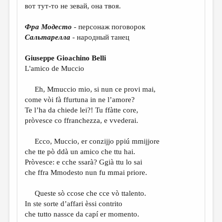
МАЛАЯ ПРОЗА
вот тут-то не зевай, она твоя.
ЭССЕИСТИКА
Фра Модесто
- персонаж поговорок
ЛИТЕРАТУРОВЕДЕНИЕ
Сальтарелла
- народный танец
КУЛЬТУРОВЕДЕНИЕ
Giuseppe Gioachino Belli
L'amico de Muccio
ПУБЛИЦИСТИКА
РЕЦЕНЗИРОВАНИЕ
Eh, Mmuccio mio, si nun ce provi mai,
come vòi fà ffurtuna in ne l’amore?
ЦИКЛЫ ПУБЛИКАЦИЙ
Te l’ha da chiede lei?! Tu ffàtte core,
pròvesce co ffranchezza, e vvederai.
ТРЕДИАКОВСКИЙ
МЕДИА
Ecco, Muccio, er conzijjo ppiú mmijjore
che tte pò ddà un amico che ttu hai.
ВКОНТАКТЕ
Pròvesce: e cche ssarà? Ggià ttu lo sai
che ffra Mmodesto nun fu mmai priore.
Queste sò ccose che cce vò ttalento.
In ste sorte d’affari èssi contrito
che tutto nassce da capí er momento.