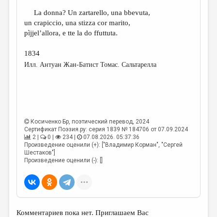
La donna? Un zartarello, una bbevuta,
un crapiccio, una stizza cor marito,
pìjjel’allora, e tte la do ffuttuta.
1834
Илл. Антуан Жан-Батист Томас. Сальтарелла
Косиченко Бр
, поэтический перевод, 2024
Сертификат Поэзия.ру: серия 1839 № 184706 от 07.09.2024
2 |
0 |
234 |
07.08.2026. 05:37:36
Произведение оценили (+): ["Владимир Корман", "Сергей
Шестаков"]
Произведение оценили (-): []
Комментариев пока нет. Приглашаем Вас