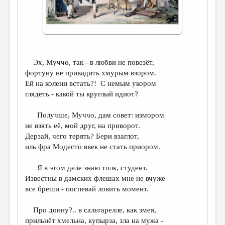
ДАЙДЖЕСТ
ПРОИЗВЕДЕНИЯ
ПЕРЕВОДЫ
Эх, Муччо, так - в любви не повезёт,
КОНКУРСЫ
фортуну не привадить хмурым взором.
Ей на колени встать?! С немым укором
ДЕТСКАЯ КОМНАТА
глядеть - какой ты круглый идиот?
КНИЖНАЯ ПОЛКА
Получше, Муччо, дам совет: измором
ОБЗОР ЛИТЕРАТУРЫ
не взять её, мой друг, на приворот.
Дерзай, чего терять? Бери взаглот,
СТРАНИЦЫ ПАМЯТИ
иль фра Модесто ввек не стать приором.
ОБЪЯВЛЕНИЯ
Я в этом деле знаю толк, студент.
КОЛОНКА РЕДАКТОРА
Известны в дамских флешах мне не вчуже
все бреши - поспевай ловить момент.
РЕДКОЛЛЕГИЯ
ОТ РЕДАКЦИИ
Про донну?.. в сальтарелле, как змея,
прильнёт хмельна, купырза, зла на мужа -