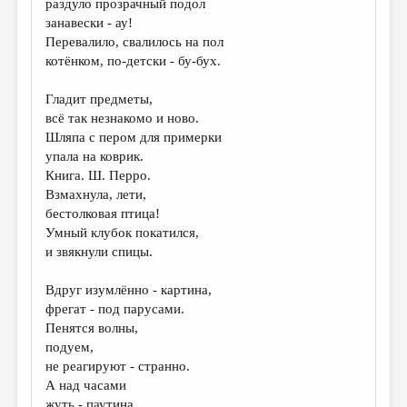
раздуло прозрачный подол
занавески - ау!
ДАЙДЖЕСТ
Перевалило, свалилось на пол
ПРОИЗВЕДЕНИЯ
котёнком, по-детски - бу-бух.
ПЕРЕВОДЫ
Гладит предметы,
всё так незнакомо и ново.
КОНКУРСЫ
Шляпа с пером для примерки
ДЕТСКАЯ КОМНАТА
упала на коврик.
Книга. Ш. Перро.
КНИЖНАЯ ПОЛКА
Взмахнула, лети,
бестолковая птица!
ОБЗОР ЛИТЕРАТУРЫ
Умный клубок покатился,
СТРАНИЦЫ ПАМЯТИ
и звякнули спицы.
ОБЪЯВЛЕНИЯ
Вдруг изумлённо - картина,
фрегат - под парусами.
КОЛОНКА РЕДАКТОРА
Пенятся волны,
подуем,
РЕДКОЛЛЕГИЯ
не реагируют - странно.
ОТ РЕДАКЦИИ
А над часами
жуть - паутина,