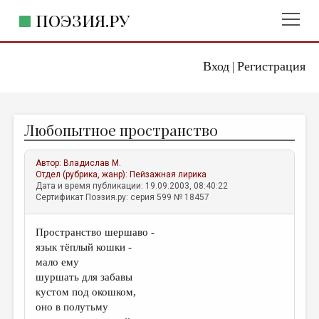
ПОЭЗИЯ.РУ
Вход
Регистрация
ГЛАВНОЕ МЕНЮ
|
ПОЭЗИЯ.РУ
ИЗДАТЕЛЬСТВО
Любопытное пространство
ЖАНРЫ
АВТОРЫ
Автор:
Владислав М.
Отдел (рубрика, жанр):
Пейзажная лирика
КОММЕНТАРИИ
Дата и время публикации: 19.09.2003, 08:40:22
Сертификат Поэзия.ру: серия 599 № 18457
ЛИТСАЛОН
Пространство шершаво -
НОВОСТИ
язык тёплый кошки -
ПРАВИЛА САЙТА
мало ему
шуршать для забавы
кустом под окошком,
ОТДЕЛЫ И РУБРИКИ
оно в полутьму
ИЗБРАННОЕ