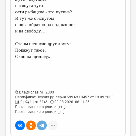
МАЛАЯ ПРОЗА
натянута туго -
сети рыбацкие - это путина?
ЭССЕИСТИКА
И тут же с испугом
ЛИТЕРАТУРОВЕДЕНИЕ
с пола обратно на подоконник
и на свободу…
КУЛЬТУРОВЕДЕНИЕ
Стены шепнули друг другу:
ПУБЛИЦИСТИКА
Покажут такое.
РЕЦЕНЗИРОВАНИЕ
Окно на щеколду.
ЦИКЛЫ ПУБЛИКАЦИЙ
ТРЕДИАКОВСКИЙ
МЕДИА
Владислав М.
, 2003
ВКОНТАКТЕ
Сертификат Поэзия.ру: серия 599 № 18457 от 19.09.2003
0 |
1 |
2246 |
09.08.2026. 06:11:35
Произведение оценили (+): []
Произведение оценили (-): []