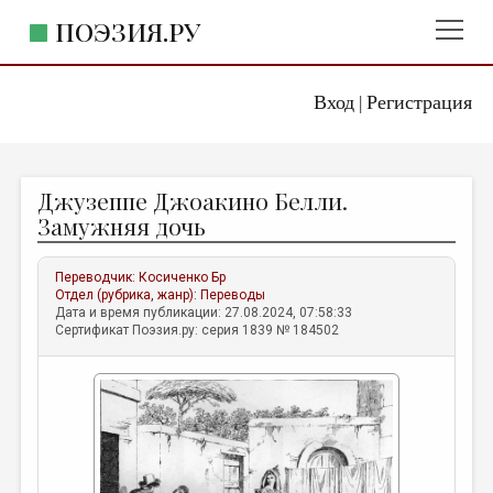
ПОЭЗИЯ.РУ
Вход
Регистрация
ГЛАВНОЕ МЕНЮ
|
ПОЭЗИЯ.РУ
ИЗДАТЕЛЬСТВО
Джузеппе Джоакино Белли.
ЖАНРЫ
Замужняя дочь
АВТОРЫ
Переводчик:
Косиченко Бр
КОММЕНТАРИИ
Отдел (рубрика, жанр):
Переводы
Дата и время публикации: 27.08.2024, 07:58:33
ЛИТСАЛОН
Сертификат Поэзия.ру: серия 1839 № 184502
НОВОСТИ
ПРАВИЛА САЙТА
ОТДЕЛЫ И РУБРИКИ
ИЗБРАННОЕ