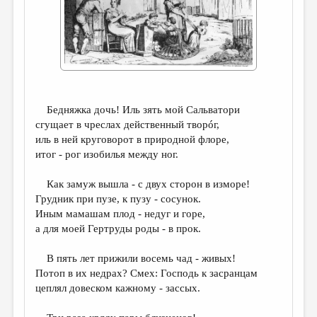
ДАЙДЖЕСТ
ПРОИЗВЕДЕНИЯ
ПЕРЕВОДЫ
КОНКУРСЫ
Бедняжка дочь! Иль зять мой Сальватори
ДЕТСКАЯ КОМНАТА
сгущает в чреслах действенный творóг,
иль в ней круговорот в природной флоре,
КНИЖНАЯ ПОЛКА
итог - рог изобилья между ног.
ОБЗОР ЛИТЕРАТУРЫ
Как замуж вышла - с двух сторон в изморе!
СТРАНИЦЫ ПАМЯТИ
Грудник при пузе, к пузу - сосунок.
Иным мамашам плод - недуг и горе,
ОБЪЯВЛЕНИЯ
а для моей Гертруды роды - в прок.
КОЛОНКА РЕДАКТОРА
В пять лет прижили восемь чад - живых!
РЕДКОЛЛЕГИЯ
Потоп в их недрах? Смех: Господь к засранцам
цеплял довеском кажному - зассых.
ОТ РЕДАКЦИИ