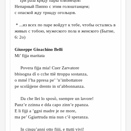
Три раза кряду пары близнецов!
МАЛАЯ ПРОЗА
Непарный Пиппо с этим голоштанцем;
ЭССЕИСТИКА
с опаской жду триаду огольцов.
ЛИТЕРАТУРОВЕДЕНИЕ
* ...из всех по паре войдут к тебе, чтобы остались в
живых с тобою, мужеского пола и женского (Бытие,
КУЛЬТУРОВЕДЕНИЕ
6: 2o)
ПУБЛИЦИСТИКА
Giuseppe Gioachino Belli
РЕЦЕНЗИРОВАНИЕ
Mi’ fijja maritata
ЦИКЛЫ ПУБЛИКАЦИЙ
Povera fijja mia! Cuer Zarvatore
ТРЕДИАКОВСКИЙ
bbisogna dì o cche ttiè ttroppa sostanza,
o mmé l’ha ppresa pe’ ’n’imbottatore
МЕДИА
pe scolàjjene drento in st’abbonnanza.
ВКОНТАКТЕ
Da che llei lo sposò, ssempre un lavore!
Panz’e zzinna e dda capo zinn’e ppanza.
E li fijji a ’ggni madre je ne more,
ma pe’ Ggiartruda mia nun c’è speranza.
In cinqu’anni otto fijji, e ttutti vivi!