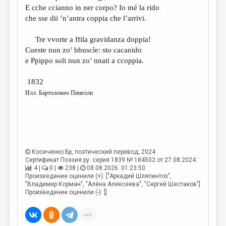
E cche ccianno in ner corpo? Io mé la rido
che sse dii ’n’antra coppia che l’arrivi.
Tre vvorte a ffila gravidanza doppia!
Cueste nun zo’ bbuscìe: sto cacanido
e Ppippo soli nun zo’ nnati a ccoppia.
1832
Илл. Бартоломео Пинелли
Косиченко Бр
, поэтический перевод, 2024
Сертификат Поэзия.ру: серия 1839 № 184502 от 27.08.2024
4 |
0 |
238 |
08.08.2026. 01:23:50
Произведение оценили (+): ["Аркадий Шляпинтох",
"Владимир Корман", "Алёна Алексеева", "Сергей Шестаков"]
Произведение оценили (-): []