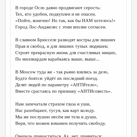
В городе Осло давно продвигают серость:
ДАЙДЖЕСТ
Тех, кто удобен, подкуплен и не опасен.
ПРОИЗВЕДЕНИЯ
«Пойте, конечно! Но так, как бы НАМ хотелось!»
Город Лос-Анджелес с этим вполне согласен.
ПЕРЕВОДЫ
В славном Брюсселе разводят костры для лишних
КОНКУРСЫ
Прав и свобод, и для лишних тупых людишек;
ДЕТСКАЯ КОМНАТА
Строят прекрасную жизнь для счастливых нищих,
По миллиардам карабкаясь выше, выше...
КНИЖНАЯ ПОЛКА
В Moscow туда же - так рьяно взялись за дело,
ОБЗОР ЛИТЕРАТУРЫ
Будто боятся: уйдёт их последний поезд.
СТРАНИЦЫ ПАМЯТИ
Делят людей по параметру «АНТИтело»,
Вместе срастаясь по признаку «АНТИсовесть».
ОБЪЯВЛЕНИЯ
Нам запечатали страхом глаза и уши,
КОЛОНКА РЕДАКТОРА
Нас разобщают, тусуя, как карт колоду.
Мы же послушно несём им тела и души,
РЕДКОЛЛЕГИЯ
Веря, что можем взмамен получить свободу.
ОТ РЕДАКЦИИ
Очередь причаститься. Ах, нет, привиться: