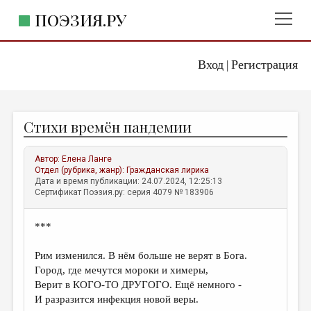
ПОЭЗИЯ.РУ
Вход
Регистрация
ГЛАВНОЕ МЕНЮ
|
ПОЭЗИЯ.РУ
ИЗДАТЕЛЬСТВО
Стихи времён пандемии
ЖАНРЫ
АВТОРЫ
Автор:
Елена Ланге
Отдел (рубрика, жанр):
Гражданская лирика
КОММЕНТАРИИ
Дата и время публикации: 24.07.2024, 12:25:13
Сертификат Поэзия.ру: серия 4079 № 183906
ЛИТСАЛОН
***
НОВОСТИ
ПРАВИЛА САЙТА
Рим изменился. В нём больше не верят в Бога.
Город, где мечутся мороки и химеры,
Верит в КОГО-ТО ДРУГОГО. Ещё немного -
ОТДЕЛЫ И РУБРИКИ
И разразится инфекция новой веры.
ИЗБРАННОЕ