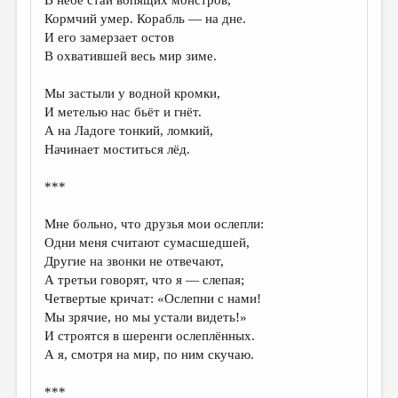
В небе стаи вопящих монстров,
Кормчий умер. Корабль — на дне.
И его замерзает остов
В охватившей весь мир зиме.
Мы застыли у водной кромки,
И метелью нас бьёт и гнёт.
А на Ладоге тонкий, ломкий,
Начинает моститься лёд.
***
Мне больно, что друзья мои ослепли:
Одни меня считают сумасшедшей,
Другие на звонки не отвечают,
А третьи говорят, что я — слепая;
Четвертые кричат: «Ослепни с нами!
Мы зрячие, но мы устали видеть!»
И строятся в шеренги ослеплённых.
А я, смотря на мир, по ним скучаю.
***