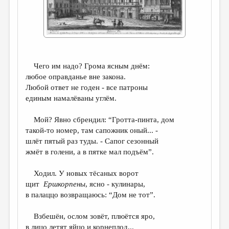
ДАЙДЖЕСТ
ПРОИЗВЕДЕНИЯ
ПЕРЕВОДЫ
Чего им надо? Грома ясным днём:
КОНКУРСЫ
любое оправданье вне закона.
ДЕТСКАЯ КОМНАТА
Любой ответ не годен - все патроны
единым намалёваны углём.
КНИЖНАЯ ПОЛКА
Мой? Явно сбрендил: “Гротта-пинта, дом
ОБЗОР ЛИТЕРАТУРЫ
такой-то номер, там сапожник оный... -
СТРАНИЦЫ ПАМЯТИ
шлёт пятый раз туды. - Сапог сезонный
жмёт в голени, а в пятке мал подъём”.
ОБЪЯВЛЕНИЯ
Ходил. У новых тёсаных ворот
КОЛОНКА РЕДАКТОРА
щит
Ершкорпены
, ясно - кулинары,
в палаццо возвращаюсь: “Дом не тот”.
РЕДКОЛЛЕГИЯ
ОТ РЕДАКЦИИ
Взбешён, ослом зовёт, плюётся яро,
в лицо летят яйцо и корнеплод...