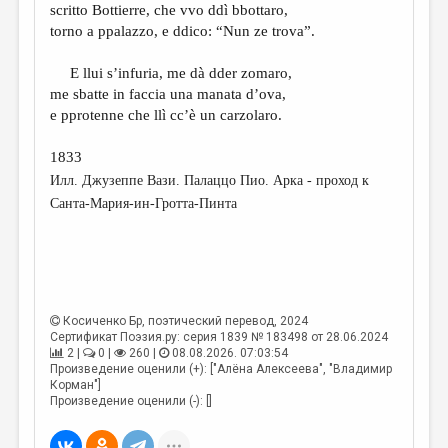
scritto Bottierre, che vvo ddì bbottaro,
torno a ppalazzo, e ddico: “Nun ze trova”.
E llui s’infuria, me dà dder zomaro,
me sbatte in faccia una manata d’ova,
e pprotenne che llì cc’è un carzolaro.
1833
Илл. Джузеппе Вази. Палаццо Пио. Арка - проход к
Санта-Мария-ин-Гротта-Пинта
Косиченко Бр
, поэтический перевод, 2024
Сертификат Поэзия.ру: серия 1839 № 183498 от 28.06.2024
2 |
0 |
260 |
08.08.2026. 07:03:54
Произведение оценили (+): ["Алёна Алексеева", "Владимир
Корман"]
Произведение оценили (-): []