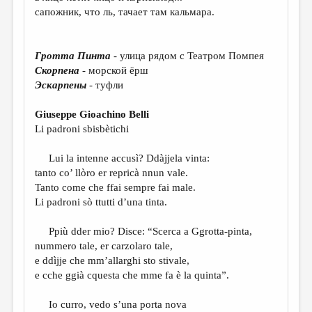
МАЛАЯ ПРОЗА
сапожник, что ль, тачает там кальмара.
ЭССЕИСТИКА
ЛИТЕРАТУРОВЕДЕНИЕ
Гротта Пинта
- улица рядом с Театром Помпея
Скорпена
- морской ёрш
КУЛЬТУРОВЕДЕНИЕ
Эскарпены
- туфли
ПУБЛИЦИСТИКА
Giuseppe Gioachino Belli
РЕЦЕНЗИРОВАНИЕ
Li padroni sbisbètichi
ЦИКЛЫ ПУБЛИКАЦИЙ
Lui la intenne accusì? Ddàjjela vinta:
tanto co’ llòro er repricà nnun vale.
ТРЕДИАКОВСКИЙ
Tanto come che ffai sempre fai male.
МЕДИА
Li padroni sò ttutti d’una tinta.
ВКОНТАКТЕ
Ppiù dder mio? Disce: “Scerca a Ggrotta-pinta,
nummero tale, er carzolaro tale,
e ddìjje che mm’allarghi sto stivale,
e cche ggià cquesta che mme fa è la quinta”.
Io curro, vedo s’una porta nova