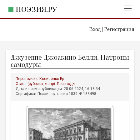
ПОЭЗИЯ.РУ
Вход
Регистрация
ГЛАВНОЕ МЕНЮ
|
ПОЭЗИЯ.РУ
ИЗДАТЕЛЬСТВО
Джузеппе Джоакино Белли. Патроны
ЖАНРЫ
самодуры
АВТОРЫ
Переводчик:
Косиченко Бр
КОММЕНТАРИИ
Отдел (рубрика, жанр):
Переводы
Дата и время публикации: 28.06.2024, 16:18:54
ЛИТСАЛОН
Сертификат Поэзия.ру: серия 1839 № 183498
НОВОСТИ
ПРАВИЛА САЙТА
ОТДЕЛЫ И РУБРИКИ
ИЗБРАННОЕ