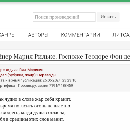
ЖАНРЫ
АВТОРЫ
КОММЕНТАРИИ
ЛИТСА
йнер Мария Рильке. Госпоже Теодоре Фон д
реводчик:
Вяч. Маринин
дел (рубрика, жанр):
Переводы
та и время публикации: 25.06.2024, 23:23:10
ртификат Поэзия.ру: серия 719 № 183459
ак чудно в слове жар себя хранит.
 время погасить огонь не властно.
о ход его, когда душа согласна,
ебя в средины этих слов манит.