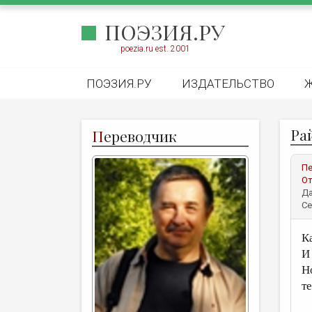
ПОЭЗИЯ.РУ
poezia.ru est. 2001
ПОЭЗИЯ.РУ
ИЗДАТЕЛЬСТВО
Ра
П
ереводчик
Пе
От
Да
Се
К
И
Н
т