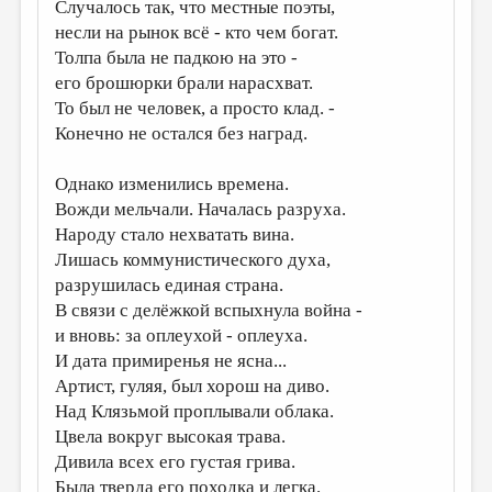
МАЛАЯ ПРОЗА
Случалось так, что местные поэты,
несли на рынок всё - кто чем богат.
ЭССЕИСТИКА
Толпа была не падкою на это -
его брошюрки брали нарасхват.
ЛИТЕРАТУРОВЕДЕНИЕ
То был не человек, а просто клад. -
КУЛЬТУРОВЕДЕНИЕ
Конечно не остался без наград.
ПУБЛИЦИСТИКА
Однако изменились времена.
РЕЦЕНЗИРОВАНИЕ
Вожди мельчали. Началась разруха.
Народу стало нехватать вина.
ЦИКЛЫ ПУБЛИКАЦИЙ
Лишась коммунистического духа,
ТРЕДИАКОВСКИЙ
разрушилась единая страна.
В связи с делёжкой вспыхнула война -
МЕДИА
и вновь: за оплеухой - оплеуха.
ВКОНТАКТЕ
И дата примиренья не ясна...
Артист, гуляя, был хорош на диво.
Над Клязьмой проплывали облака.
Цвела вокруг высокая трава.
Дивила всех его густая грива.
Была тверда его походка и легка.