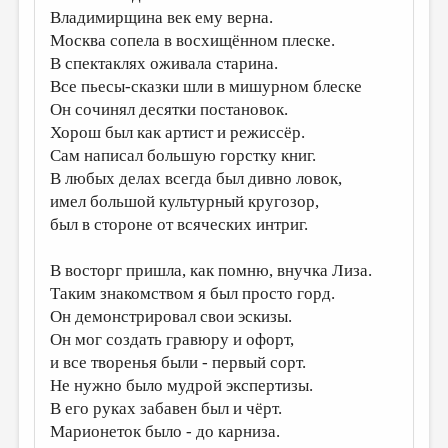
Владимирщина век ему верна.
ДАЙДЖЕСТ
Москва сопела в восхищённом плеске.
В спектаклях оживала старина.
ПРОИЗВЕДЕНИЯ
Все пьесы-сказки шли в мишурном блеске
ПЕРЕВОДЫ
Он сочинял десятки постановок.
Хорош был как артист и режиссёр.
КОНКУРСЫ
Сам написал большую горстку книг.
ДЕТСКАЯ КОМНАТА
В любых делах всегда был дивно ловок,
имел большой культурный кругозор,
КНИЖНАЯ ПОЛКА
был в стороне от всяческих интриг.
ОБЗОР ЛИТЕРАТУРЫ
В восторг пришла, как помню, внучка Лиза.
СТРАНИЦЫ ПАМЯТИ
Таким знакомством я был просто горд.
ОБЪЯВЛЕНИЯ
Он демонстрировал свои эскизы.
Он мог создать гравюру и офорт,
КОЛОНКА РЕДАКТОРА
и все творенья были - первый сорт.
РЕДКОЛЛЕГИЯ
Не нужно было мудрой экспертизы.
В его руках забавен был и чёрт.
ОТ РЕДАКЦИИ
Марионеток было - до карниза.