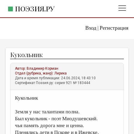
ПОЭЗИЯ.РУ
Вход
Регистрация
ГЛАВНОЕ МЕНЮ
|
ПОЭЗИЯ.РУ
ИЗДАТЕЛЬСТВО
Кукольник
ЖАНРЫ
АВТОРЫ
Автор:
Владимир Корман
Отдел (рубрика, жанр):
Лирика
КОММЕНТАРИИ
Дата и время публикации: 24.06.2024, 18:43:10
Сертификат Поэзия.ру: серия 921 № 183444
ЛИТСАЛОН
Кукольник
НОВОСТИ
ПРАВИЛА САЙТА
Земля у нас талантами полна.
Был кукольник - поэт Миодушевский.
ОТДЕЛЫ И РУБРИКИ
чья память дорога мне и ценна.
ИЗБРАННОЕ
Пленялись дети в Пскове и в Ижевске.