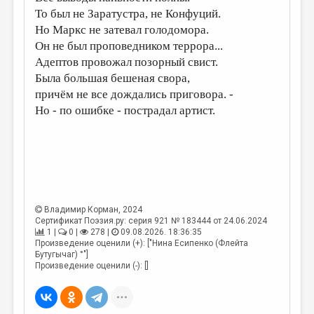
То был не Заратустра, не Конфуций.
Но Маркс не затевал голодомора.
Он не был проповедником террора...
Адептов провожал позорный свист.
Была большая бешеная свора,
причём не все дождались приговора. -
Но - по ошибке - пострадал артист.
Владимир Корман
, 2024
Сертификат Поэзия.ру: серия 921 № 183444 от 24.06.2024
1 |
0 |
278 |
09.08.2026. 18:36:35
Произведение оценили (+): ["Нина Есипенко (Флейта
Бутугычаг) °"]
Произведение оценили (-): []