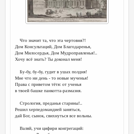
ДАЙДЖЕСТ
ПРОИЗВЕДЕНИЯ
ПЕРЕВОДЫ
КОНКУРСЫ
Что значит та, что эта чертовня?!
Дом Консультаций, Дом Благодаренья,
ДЕТСКАЯ КОМНАТА
Дом Милосердья, Дом Мудроправленья!..
Хочу всё знать? Ты доконал меня!
КНИЖНАЯ ПОЛКА
ОБЗОР ЛИТЕРАТУРЫ
Бу-бу, бу-бу, гудит в ушах полдня!
Мне что ни день - то новые мученья!
СТРАНИЦЫ ПАМЯТИ
Права с приветом тётя: от ученья
в твоей башке панкотта-размазня.
ОБЪЯВЛЕНИЯ
Стрология, преданья старины!..
КОЛОНКА РЕДАКТОРА
Решил херпедомандией заняться,
РЕДКОЛЛЕГИЯ
дай Бог, сынок, свихнуться все вольны.
ОТ РЕДАКЦИИ
Валяй, учи цифири конгрегаций: