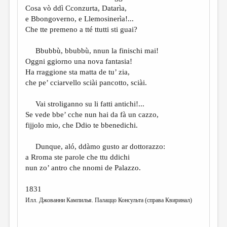
Cosa vò ddì Cconzurta, Datarìa,
e Bbongoverno, e Llemosinerìa!...
Che tte premeno a tté ttutti sti guai?
Bbubbù, bbubbù, nnun la finischi mai!
Oggni ggiorno una nova fantasia!
Ha rraggione sta matta de tu’ zia,
che pe’ cciarvello sciài pancotto, sciài.
Vai stroliganno su li fatti antichi!...
Se vede bbe’ cche nun hai da fà un cazzo,
fijjolo mio, che Ddio te bbenedichi.
Dunque, aló, ddàmo gusto ar dottorazzo:
a Rroma ste parole che ttu ddichi
nun zo’ antro che nnomi de Palazzo.
1831
Илл. Джованни Кампилья. Палаццо Консульта (справа Квиринал)