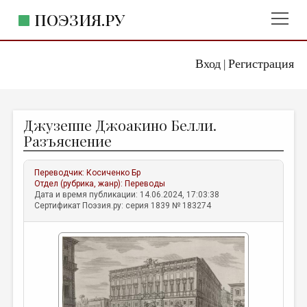
ПОЭЗИЯ.РУ
Вход
Регистрация
ГЛАВНОЕ МЕНЮ
|
ПОЭЗИЯ.РУ
ИЗДАТЕЛЬСТВО
Джузеппе Джоакино Белли.
ЖАНРЫ
Разъяснение
АВТОРЫ
Переводчик:
Косиченко Бр
КОММЕНТАРИИ
Отдел (рубрика, жанр):
Переводы
Дата и время публикации: 14.06.2024, 17:03:38
ЛИТСАЛОН
Сертификат Поэзия.ру: серия 1839 № 183274
НОВОСТИ
ПРАВИЛА САЙТА
ОТДЕЛЫ И РУБРИКИ
ИЗБРАННОЕ