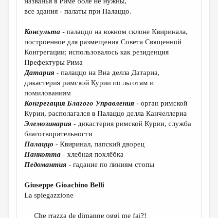
названья в Риме боле не нужны,
МАЛАЯ ПРОЗА
все здания - палаты при Палаццо.
ЭССЕИСТИКА
Консульта
- палаццо на южном склоне Квиринала,
ЛИТЕРАТУРОВЕДЕНИЕ
построенное для размещения Совета Священной
Конгрегации; использовалось как резиденция
КУЛЬТУРОВЕДЕНИЕ
Префектуры Рима
ПУБЛИЦИСТИКА
Датария
- палаццо на Виа делла Датариа,
дикастерия римской Курии по льготам и
РЕЦЕНЗИРОВАНИЕ
помилованиям
Конгрегация Благого Управления
- орган римской
ЦИКЛЫ ПУБЛИКАЦИЙ
Курии, располагался в Палаццо делла Канчеллериа
ТРЕДИАКОВСКИЙ
Элемозинария
- дикастерия римской Курии, служба
благотворительности
МЕДИА
Палаццо
- Квиринал, папский дворец
Панкотта
- хлебная похлёбка
ВКОНТАКТЕ
Педомантия
- гадание по линиям стопы
Giuseppe Gioachino Belli
La spiegazzione
Che rrazza de dimanne oggi me fai?!