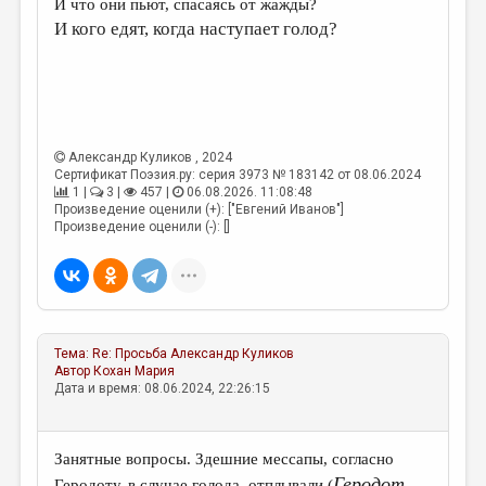
И что они пьют, спасаясь от жажды?
И кого едят, когда наступает голод?
ДАЙДЖЕСТ
ПРОИЗВЕДЕНИЯ
ПЕРЕВОДЫ
КОНКУРСЫ
Александр Куликов
, 2024
Сертификат Поэзия.ру: серия 3973 № 183142 от 08.06.2024
ДЕТСКАЯ КОМНАТА
1 |
3 |
457 |
06.08.2026. 11:08:48
Произведение оценили (+): ["Евгений Иванов"]
КНИЖНАЯ ПОЛКА
Произведение оценили (-): []
ОБЗОР ЛИТЕРАТУРЫ
СТРАНИЦЫ ПАМЯТИ
ОБЪЯВЛЕНИЯ
Тема:
Re: Просьба
Александр Куликов
Автор
Кохан Мария
КОЛОНКА РЕДАКТОРА
Дата и время: 08.06.2024, 22:26:15
РЕДКОЛЛЕГИЯ
ОТ РЕДАКЦИИ
Занятные вопросы. Здешние мессапы, согласно
Геродот
,
Геродоту, в случае голода, отплывали (