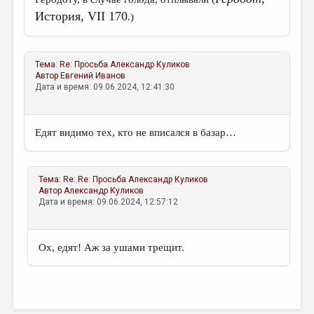
МАЛАЯ ПРОЗА
История, VII 170
.)
ЭССЕИСТИКА
ЛИТЕРАТУРОВЕДЕНИЕ
Тема:
Re: Просьба
Александр Куликов
Автор
Евгений Иванов
КУЛЬТУРОВЕДЕНИЕ
Дата и время: 09.06.2024, 12:41:30
ПУБЛИЦИСТИКА
РЕЦЕНЗИРОВАНИЕ
Едят видимо тех, кто не вписался в базар…
ЦИКЛЫ ПУБЛИКАЦИЙ
ТРЕДИАКОВСКИЙ
Тема:
Re: Re: Просьба
Александр Куликов
Автор
Александр Куликов
МЕДИА
Дата и время: 09.06.2024, 12:57:12
ВКОНТАКТЕ
Ох, едят! Аж за ушами трещит.