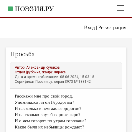
ПОЭЗИЯ.РУ
Вход
Регистрация
ГЛАВНОЕ МЕНЮ
|
ПОЭЗИЯ.РУ
ИЗДАТЕЛЬСТВО
Просьба
ЖАНРЫ
АВТОРЫ
Автор:
Александр Куликов
Отдел (рубрика, жанр):
Лирика
КОММЕНТАРИИ
Дата и время публикации: 08.06.2024, 15:03:18
Сертификат Поэзия.ру: серия 3973 № 183142
ЛИТСАЛОН
Расскажи мне про свой город.
НОВОСТИ
Упоминался ли он Геродотом?
ПРАВИЛА САЙТА
И насколько в нем жилье дорогое?
И на сколько врут базарные гири?
И о чем говорят по утрам горожане?
ОТДЕЛЫ И РУБРИКИ
Какие были их небылицы рождают?
ИЗБРАННОЕ