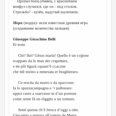
Пропал боец-убивец, с краснобаем
МАЛАЯ ПРОЗА
конфуз случился, где он - под столом.
ЭССЕИСТИКА
Стрельба? - кулёк, надутый шалопаем.
ЛИТЕРАТУРОВЕДЕНИЕ
Мора
(морра)- всем известная древняя игра
(угадывание количества пальцев)
КУЛЬТУРОВЕДЕНИЕ
ПУБЛИЦИСТИКА
Giuseppe Gioachino Belli
Er tosto
РЕЦЕНЗИРОВАНИЕ
Chi? llui? Gèsus maria! Quello è un cojjone
ЦИКЛЫ ПУБЛИКАЦИЙ
scappato da le man der crapettaro,
ТРЕДИАКОВСКИЙ
e tte pôi figurà cquant’è ccacone
che ttiè inzino a mmesata er braghieraro.
МЕДИА
Ce rescita da marro e da spaccone;
ВКОНТАКТЕ
fa lo spazzacampagna e ’r pallonaro:
eppoi curre a ssarvasse in d’un portone
come sente fà un ròggito a un zomaro.
Senti questa ch’è fresca d’oggi a otto.
Giucamio a mmora all’osteria de Marta: