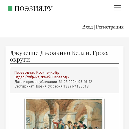
ПОЭЗИЯ.РУ
Вход
Регистрация
ГЛАВНОЕ МЕНЮ
|
ПОЭЗИЯ.РУ
ИЗДАТЕЛЬСТВО
Джузеппе Джоакино Белли. Гроза
ЖАНРЫ
округи
АВТОРЫ
Переводчик:
Косиченко Бр
КОММЕНТАРИИ
Отдел (рубрика, жанр):
Переводы
Дата и время публикации: 31.05.2024, 08:46:42
ЛИТСАЛОН
Сертификат Поэзия.ру: серия 1839 № 183018
НОВОСТИ
ПРАВИЛА САЙТА
ОТДЕЛЫ И РУБРИКИ
ИЗБРАННОЕ