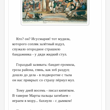
ДАЙДЖЕСТ
ПРОИЗВЕДЕНИЯ
ПЕРЕВОДЫ
КОНКУРСЫ
Кто? он? Исусмария! тот мудила,
ДЕТСКАЯ КОМНАТА
которого сопляк залётный вздул,
спужало огородное страшило
КНИЖНАЯ ПОЛКА
бандажника - у дяди жидкий стул.
ОБЗОР ЛИТЕРАТУРЫ
Гораздый заливать: бандит-громила,
СТРАНИЦЫ ПАМЯТИ
гроза района, глянь, как зоб раздул;
дошло до дела - в подворотне с тыла
ОБЪЯВЛЕНИЯ
он нас прикрыл: со страху пёрнул мул.
КОЛОНКА РЕДАКТОРА
Тому дней восемь - писал кипятком.
РЕДКОЛЛЕГИЯ
В таверне Марты пальцы загибаем -
играем в мору... бахнуло - с дымком!
ОТ РЕДАКЦИИ