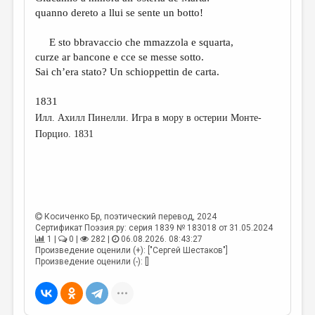
quanno dereto a llui se sente un botto!
E sto bbravaccio che mmazzola e squarta,
curze ar bancone e cce se messe sotto.
Sai ch’era stato? Un schioppettin de carta.
1831
Илл. Aхилл Пинелли. Игра в мору в остерии Монте-
Порцио. 1831
Косиченко Бр
, поэтический перевод, 2024
Сертификат Поэзия.ру: серия 1839 № 183018 от 31.05.2024
1 |
0 |
282 |
06.08.2026. 08:43:27
Произведение оценили (+): ["Сергей Шестаков"]
Произведение оценили (-): []