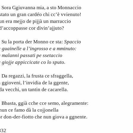
ora Ggiuvanna mia, a sto Monnaccio
stato un gran cardéo chi cc’è vvienuto!
n era mejjo de pijjà un marraccio
d’accoppasse cor divin’ajjuto?
u la porta der Monno ce sta:
Spaccio
 guainelle a l’ingrosso e a mminuto:
 malanni passati pe ssetaccio
 giojje appiccicate co lo sputo.
 regazzi, la frusta ce sfraggella,
 ggioveni, l’invidia de la ggente,
da vecchi, un tantin de cacarella.
basta, ggià cche cce semo, alegramente:
nun ce famo dà la cojjonella
r don-der-fiotto che nun giova a ggnente.
832