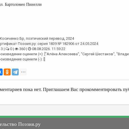
л. Бартоломео Пинелли
Косиченко Бр
, поэтический перевод, 2024
ртификат Поэзия.ру: серия 1839 № 182906 от 24.05.2024
3 |
0 |
360 |
08.08.2026. 11:59:22
оизведение оценили (+): ["Алёна Алексеева", "Сергей Шестаков", "Влад
оизведение оценили (-): []
ментариев пока нет. Приглашаем Вас прокомментировать пу
ельство Поэзия.ру