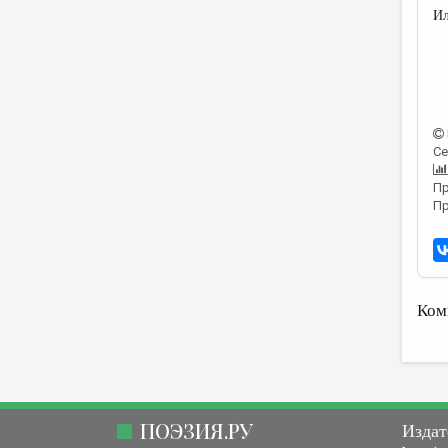
Ил
Се
Пр
Пр
Ком
ПОЭЗИЯ.РУ
Издат