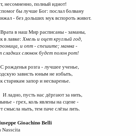
от, несомненно, полный идиот!
спомог бы лучше Бог: послал болвану
инжал - без дольших мук вспороть живот.
рата в наш Мир расписаны - заманы,
к в лавке:
Хмель и оцет круглый год,
 розница, и опт - спешите; манна -
т сладких слюнок будет полон рот!
 рожденья розга - лучшее ученье,
юдскую зависть юным не избыть,
ак старикам запор и несваренье.
 ладно, пусть нас дёргают за нить,
ынье - грех, коль явлены на сцене -
ет смысла ныть, тем паче слёзы лить.
iuseppe Gioachino Belli
 Nasscita