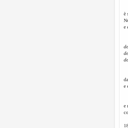
S
è 
Nu
e 
S
de
de
de
Da
da
e 
B
e 
co
1