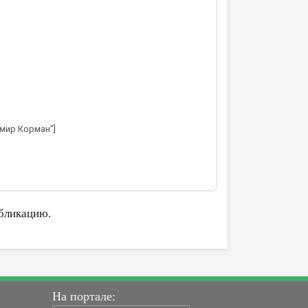
имир Корман"]
бликацию.
На портале: