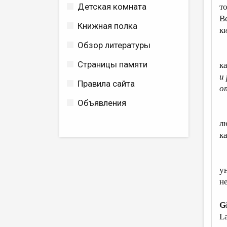
Детская комната
т
В
Книжная полка
к
Обзор литературы
В
Страницы памяти
ка
и
Правила сайта
о
Объявления
С
л
к
И
ун
н
G
La