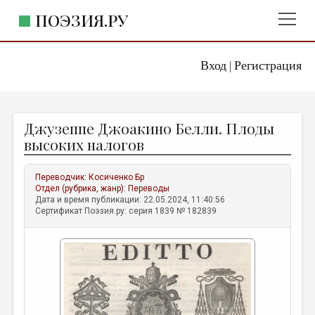
ПОЭЗИЯ.РУ
Вход
Регистрация
ГЛАВНОЕ МЕНЮ
|
ПОЭЗИЯ.РУ
ИЗДАТЕЛЬСТВО
Джузеппе Джоакино Белли. Плоды
ЖАНРЫ
высоких налогов
АВТОРЫ
Переводчик:
Косиченко Бр
КОММЕНТАРИИ
Отдел (рубрика, жанр):
Переводы
Дата и время публикации: 22.05.2024, 11:40:56
ЛИТСАЛОН
Сертификат Поэзия.ру: серия 1839 № 182839
НОВОСТИ
ПРАВИЛА САЙТА
ОТДЕЛЫ И РУБРИКИ
ИЗБРАННОЕ