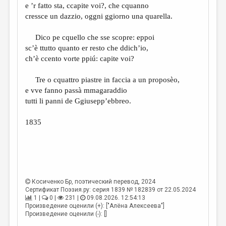
e ’r fatto sta, ccapite voi?, che cquanno
cressce un dazzio, oggni ggiorno una quarella.
Dico pe cquello che sse scopre: eppoi
sc’è ttutto quanto er resto che ddich’io,
ch’è ccento vorte ppiú: capite voi?
Tre o cquattro piastre in faccia a un proposèo,
e vve fanno passà mmagaraddio
tutti li panni de Ggiusepp’ebbreo.
1835
Косиченко Бр
, поэтический перевод, 2024
Сертификат Поэзия.ру: серия 1839 № 182839 от 22.05.2024
1 |
0 |
231 |
09.08.2026. 12:54:13
Произведение оценили (+): ["Алёна Алексеева"]
Произведение оценили (-): []