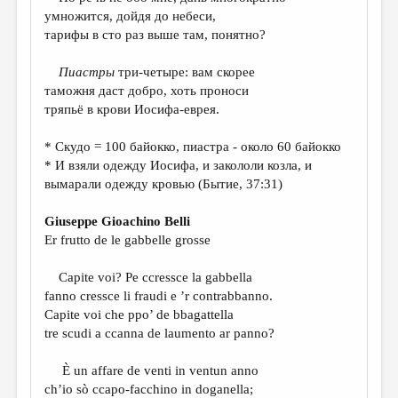
МАЛАЯ ПРОЗА
умножится, дойдя до небеси,
тарифы в сто раз выше там, понятно?
ЭССЕИСТИКА
ЛИТЕРАТУРОВЕДЕНИЕ
Пиастры
три-четыре: вам скорее
таможня даст добро, хоть проноси
КУЛЬТУРОВЕДЕНИЕ
тряпьё в крови Иосифа-еврея.
ПУБЛИЦИСТИКА
* Скудо = 100 байокко, пиастра - около 60 байокко
РЕЦЕНЗИРОВАНИЕ
* И взяли одежду Иосифа, и закололи козла, и
вымарали одежду кровью (Бытие, 37:31)
ЦИКЛЫ ПУБЛИКАЦИЙ
Giuseppe Gioachino Belli
ТРЕДИАКОВСКИЙ
Er frutto de le gabbelle grosse
МЕДИА
Capite voi? Pe ccressce la gabbella
ВКОНТАКТЕ
fanno cressce li fraudi e ’r contrabbanno.
Capite voi che ppo’ de bbagattella
tre scudi a ccanna de laumento ar panno?
È un affare de venti in ventun anno
ch’io sò ccapo-facchino in doganella;