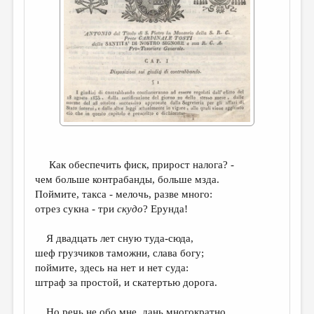
ДАЙДЖЕСТ
ПРОИЗВЕДЕНИЯ
ПЕРЕВОДЫ
КОНКУРСЫ
ДЕТСКАЯ КОМНАТА
КНИЖНАЯ ПОЛКА
Как обеспечить фиск, прирост налога? -
ОБЗОР ЛИТЕРАТУРЫ
чем больше контрабанды, больше мзда.
СТРАНИЦЫ ПАМЯТИ
Поймите, такса - мелочь, разве много:
отрез сукна - три
скудо
? Ерунда!
ОБЪЯВЛЕНИЯ
Я двадцать лет сную туда-сюда,
КОЛОНКА РЕДАКТОРА
шеф грузчиков таможни, слава богу;
поймите, здесь на нет и нет суда:
РЕДКОЛЛЕГИЯ
штраф за простой, и скатертью дорога.
ОТ РЕДАКЦИИ
Но речь не обо мне, дань многократно