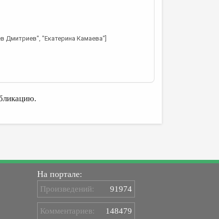
в Дмитриев", "Екатерина Камаева"]
бликацию.
На портале:
Произведений:
91974
Комментариев:
148479