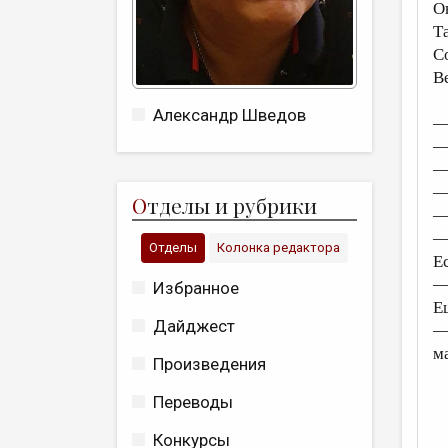
О
Т
С
В
Александр Шведов
—
—
—
—
О
тделы и рубрики
—
—
Отделы
Колонка редактора
Е
—
Избранное
Е
Дайджест
—
м
Произведения
Переводы
Конкурсы