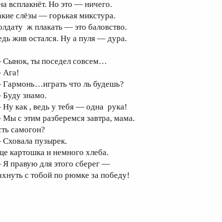
на всплакнёт. Но это — ничего.
акие слёзы — горькая микстура.
олдату ж плакать — это баловство.
едь жив остался. Ну а пуля — дура.
 Сынок, ты поседел совсем…
 Ага!
 Гармонь…играть что ль будешь?
 Буду знамо.
 Ну как , ведь у тебя — одна рука!
 Мы с этим разберемся завтра, мама.
сть самогон?
 Сховала пузырек.
ще картошка и немного хлеба.
 Я правую для этого сберег —
ахнуть с тобой по рюмке за победу!