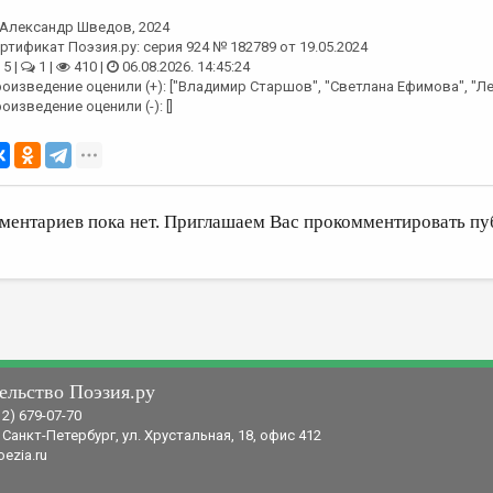
Александр Шведов
, 2024
ртификат Поэзия.ру: серия 924 № 182789 от 19.05.2024
5 |
1 |
410 |
06.08.2026. 14:45:24
оизведение оценили (+): ["Владимир Старшов", "Светлана Ефимова", "Ле
оизведение оценили (-): []
ментариев пока нет. Приглашаем Вас прокомментировать пу
ельство Поэзия.ру
12) 679-07-70
 Санкт-Петербург, ул. Хрустальная, 18, офис 412
ezia.ru