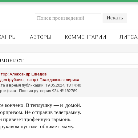
ЖАНРЫ
АВТОРЫ
КОММЕНТАРИИ
ЛИТСА
рмонист
втор:
Александр Шведов
дел (рубрика, жанр):
Гражданская лирика
та и время публикации: 19.05.2024, 18:14:40
ртификат Поэзия.ру: серия 924 № 182789
се кончено. В теплушку — и домой.
юрпризом. Не отправив телеграмму.
н привезёт трофейную гармонь.
 рукавом пустым обнимет маму.