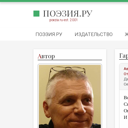
ПОЭЗИЯ.РУ
poezia.ru est. 2001
ПОЭЗИЯ.РУ
ИЗДАТЕЛЬСТВО
Га
А
втор
А
От
Да
Се
В
С
О
И