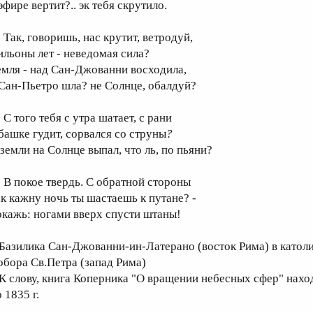
эфире вертит?.. эк тебя скрутило.
ак, говоришь, нас крутит, ветродуй,
ильоны лет - неведомая сила?
емля - над Сан-Джованни восходила,
 Сан-Пьетро шла? не Солнце, обалдуй?
 того тебя с утра шатает, с рани
 башке гудит, сорвался со струны
?
 земли на Солнце выпал, что ль, по пьяни?
 покое твердь. С обратной стороны
ак кажну ночь ты шастаешь к путане? -
окажь: ногами вверх спусти штаны!
 Базилика Сан-Джованни-ин-Латерано (восток Рима) в катол
обора Св.Петра (запад Рима)
 К слову, книга Коперника "О вращении небесных сфер" нахо
 1835 г.