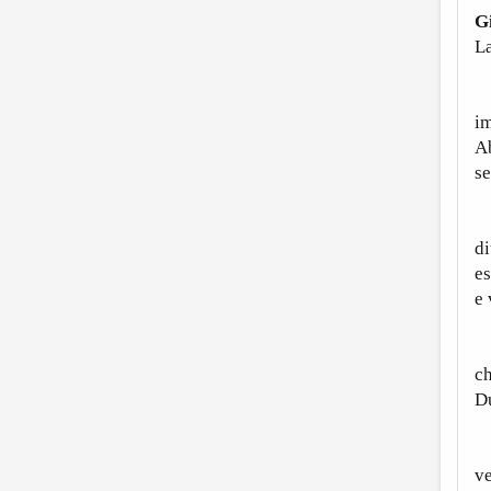
G
La
Gg
im
Ab
se
I
di
es
e 
C
ch
Du
S
v