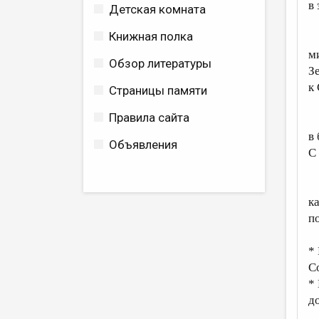
в 
Детская комната
Книжная полка
Т
м
Обзор литературы
З
к
Страницы памяти
Правила сайта
С
в
Объявления
С
В
к
п
*
С
*
до