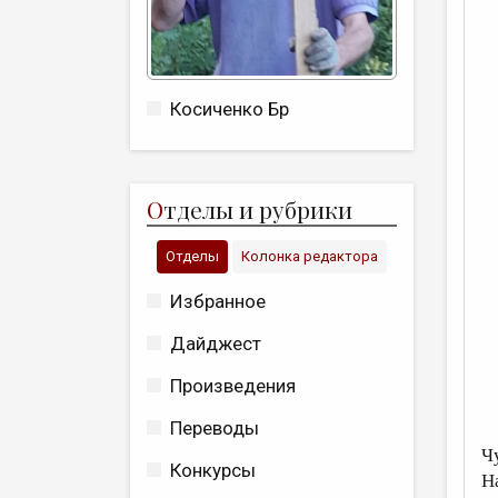
Косиченко Бр
О
тделы и рубрики
Отделы
Колонка редактора
Избранное
Дайджест
Произведения
Переводы
В
Ч
Конкурсы
Н