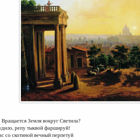
ращается Земля вокруг Светила?
удило, репу тыквой фаршируй!
ас со скотиной вечный перпетуй