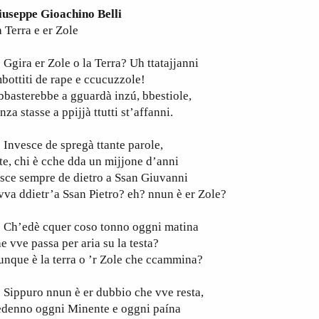
iuseppe Gioachino Belli
 Terra e er Zole
ira er Zole o la Terra? Uh ttatajjanni
bottiti de rape e ccucuzzole!
basterebbe a gguardà inzú, bbestiole,
nza stasse a ppijjà ttutti st’affanni.
nvesce de spregà ttante parole,
te, chi è cche dda un mijjone d’anni
sce sempre de dietro a Ssan Giuvanni
vva ddietr’a Ssan Pietro? eh? nnun è er Zole?
h’edè cquer coso tonno oggni matina
e vve passa per aria su la testa?
nque è la terra o ’r Zole che ccammina?
ippuro nnun è er dubbio che vve resta,
edenno oggni Minente e oggni paína