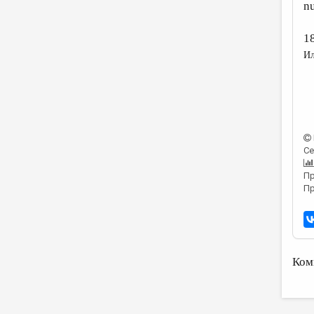
nu
1
Ил
Се
Пр
Пр
Ком