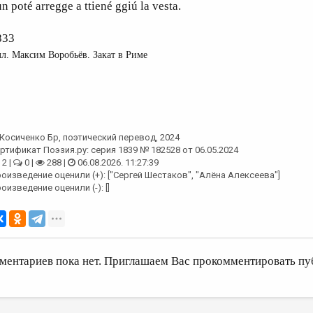
n poté arregge a ttiené ggiú la vesta.
833
л. Максим Воробьёв. Закат в Риме
Косиченко Бр
, поэтический перевод, 2024
ртификат Поэзия.ру: серия 1839 № 182528 от 06.05.2024
2 |
0 |
288 |
06.08.2026. 11:27:39
оизведение оценили (+): ["Сергей Шестаков", "Алёна Алексеева"]
оизведение оценили (-): []
ментариев пока нет. Приглашаем Вас прокомментировать пу