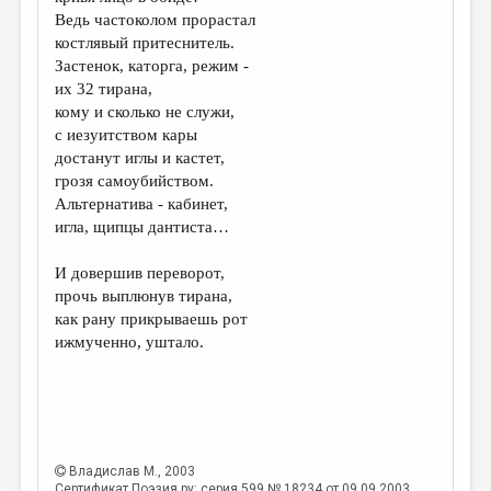
МАЛАЯ ПРОЗА
Ведь частоколом прорастал
костлявый притеснитель.
ЭССЕИСТИКА
Застенок, каторга, режим -
ЛИТЕРАТУРОВЕДЕНИЕ
их 32 тирана,
кому и сколько не служи,
КУЛЬТУРОВЕДЕНИЕ
с иезуитством кары
достанут иглы и кастет,
ПУБЛИЦИСТИКА
грозя самоубийством.
РЕЦЕНЗИРОВАНИЕ
Альтернатива - кабинет,
игла, щипцы дантиста…
ЦИКЛЫ ПУБЛИКАЦИЙ
И довершив переворот,
ТРЕДИАКОВСКИЙ
прочь выплюнув тирана,
МЕДИА
как рану прикрываешь рот
ижмученно, уштало.
ВКОНТАКТЕ
Владислав М.
, 2003
Сертификат Поэзия.ру: серия 599 № 18234 от 09.09.2003