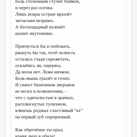
боль сточенным стучит бойком,
и через раз осечка.
ДАЙДЖЕСТ
Лишь искры острые вразлёт
ПРОИЗВЕДЕНИЯ
зигзагами незримо.
А беспощадный пулемёт
ПЕРЕВОДЫ
казнит неутомимо.
КОНКУРСЫ
Пригнуться бы и побежать,
ДЕТСКАЯ КОМНАТА
рвануть бы так, чтоб челюсть
осталась сзади скрежетать,
КНИЖНАЯ ПОЛКА
осклабясь ли, ощерясь.
Да мочи нет. Лежи ничком.
ОБЗОР ЛИТЕРАТУРЫ
Боль-мышь грызёт и точит.
СТРАНИЦЫ ПАМЯТИ
И скачет бешенным зверьком
из мозга в позвоночник, -
ОБЪЯВЛЕНИЯ
что с одичалостью в зрачках,
расплюснутых тупизмом,
КОЛОНКА РЕДАКТОРА
клянешь родных счастливый "ах"
на первый зуб сюрпризный.
РЕДКОЛЛЕГИЯ
ОТ РЕДАКЦИИ
Как обречённо ты орал,
кривя лицо в обиде!