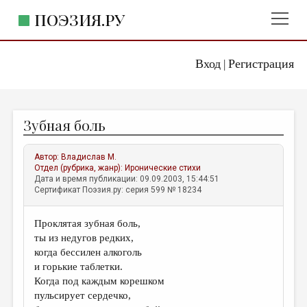
ПОЭЗИЯ.РУ
Вход
Регистрация
ГЛАВНОЕ МЕНЮ
|
ПОЭЗИЯ.РУ
ИЗДАТЕЛЬСТВО
Зубная боль
ЖАНРЫ
АВТОРЫ
Автор:
Владислав М.
Отдел (рубрика, жанр):
Иронические стихи
КОММЕНТАРИИ
Дата и время публикации: 09.09.2003, 15:44:51
Сертификат Поэзия.ру: серия 599 № 18234
ЛИТСАЛОН
Проклятая зубная боль,
НОВОСТИ
ты из недугов редких,
ПРАВИЛА САЙТА
когда бессилен алкоголь
и горькие таблетки.
Когда под каждым корешком
ОТДЕЛЫ И РУБРИКИ
пульсирует сердечко,
ИЗБРАННОЕ