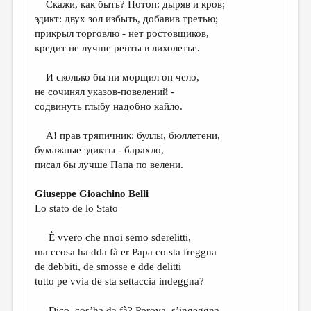
Скажи, как быть? Потоп: дыряв и кров;
эдикт: двух зол избыть, добавив третью;
ДАЙДЖЕСТ
прикрыл торговлю - нет ростовщиков,
ПРОИЗВЕДЕНИЯ
кредит не лучше ренты в лихолетье.
ПЕРЕВОДЫ
И сколько бы ни морщил он чело,
не сочинял указов-повелений -
КОНКУРСЫ
содвинуть глыбу надобно кайло.
ДЕТСКАЯ КОМНАТА
А! прав тряпичник: буллы, бюллетени,
КНИЖНАЯ ПОЛКА
бумажные эдикты - барахло,
писал бы лучше Папа по велени.
ОБЗОР ЛИТЕРАТУРЫ
СТРАНИЦЫ ПАМЯТИ
Giuseppe Gioachino Belli
Lo stato de lo Stato
ОБЪЯВЛЕНИЯ
È vvero che nnoi semo sderelitti,
КОЛОНКА РЕДАКТОРА
ma ccosa ha dda fà er Papa co sta freggna
РЕДКОЛЛЕГИЯ
de debbiti, de smosse e dde delitti
tutto pe vvia de sta settaccia indeggna?
ОТ РЕДАКЦИИ
Dico, cos’ha da fà? Pprova, s’ingeggna,