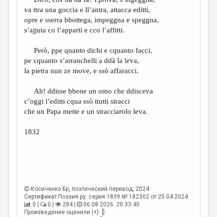
МАЛАЯ ПРОЗА
va ttra una goccia e ll’antra, attacca editti,
ЭССЕИСТИКА
opre e sserra bbottega, impeggna e speggna,
s’ajjuta co l’apparti e cco l’affitti.
ЛИТЕРАТУРОВЕДЕНИЕ
Però, ppe quanto dichi e cquanto facci,
КУЛЬТУРОВЕДЕНИЕ
pe cquanto s’arranchelli a ddà la leva,
ПУБЛИЦИСТИКА
la pietra nun ze move, e ssò affaracci.
РЕЦЕНЗИРОВАНИЕ
Ah! ddisse bbene un omo che ddisceva
c’oggi l’editti cqua ssò ttutti stracci
ЦИКЛЫ ПУБЛИКАЦИЙ
che un Papa mette e un stracciarolo leva.
ТРЕДИАКОВСКИЙ
1832
МЕДИА
ВКОНТАКТЕ
Косиченко Бр
, поэтический перевод, 2024
Сертификат Поэзия.ру: серия 1839 № 182302 от 25.04.2024
0 |
0 |
284 |
06.08.2026. 20:33:40
Произведение оценили (+): []