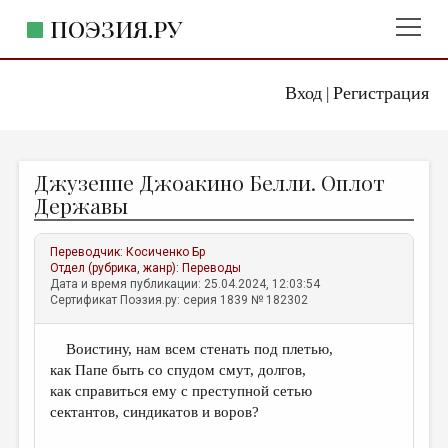
ПОЭЗИЯ.РУ
Вход
Регистрация
ГЛАВНОЕ МЕНЮ
|
ПОЭЗИЯ.РУ
ИЗДАТЕЛЬСТВО
Джузеппе Джоакино Белли. Оплот
ЖАНРЫ
Державы
АВТОРЫ
Переводчик:
Косиченко Бр
КОММЕНТАРИИ
Отдел (рубрика, жанр):
Переводы
Дата и время публикации: 25.04.2024, 12:03:54
ЛИТСАЛОН
Сертификат Поэзия.ру: серия 1839 № 182302
НОВОСТИ
Воистину, нам всем стенать под плетью,
ПРАВИЛА САЙТА
как Папе быть со cпудом смут, долгов,
как справиться ему с преступной сетью
ОТДЕЛЫ И РУБРИКИ
сектантов, синдикатов и воров?
ИЗБРАННОЕ