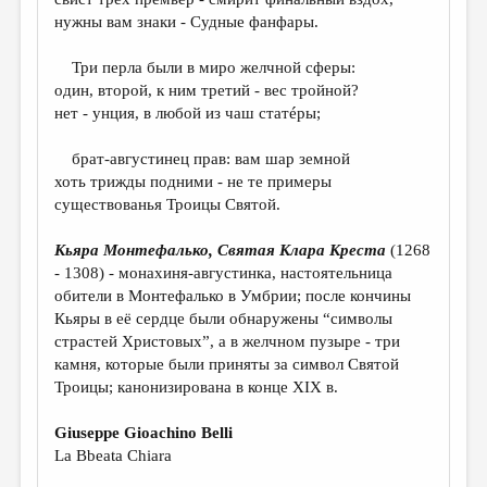
МАЛАЯ ПРОЗА
нужны вам знаки - Судные фанфары.
ЭССЕИСТИКА
Три перла были в миро желчной сферы:
ЛИТЕРАТУРОВЕДЕНИЕ
один, второй, к ним третий - вес тройной?
нет - унция, в любой из чаш статéры;
КУЛЬТУРОВЕДЕНИЕ
ПУБЛИЦИСТИКА
брат-августинец прав: вам шар земной
хоть трижды подними - не те примеры
РЕЦЕНЗИРОВАНИЕ
существованья Троицы Святой.
ЦИКЛЫ ПУБЛИКАЦИЙ
Кьяра Монтефалько, Святая Клара Креста
(1268
ТРЕДИАКОВСКИЙ
- 1308) - монахиня-августинка, настоятельница
обители в Монтефалько в Умбрии; после кончины
МЕДИА
Кьяры в её сердце были обнаружены “символы
страстей Христовых”, а в желчном пузыре - три
ВКОНТАКТЕ
камня, которые были приняты за символ Святой
Троицы; канонизирована в конце XIX в.
Giuseppe Gioachino Belli
La Bbeata Chiara