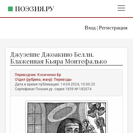
ПОЭЗИЯ.РУ
Вход
Регистрация
ГЛАВНОЕ МЕНЮ
|
ПОЭЗИЯ.РУ
ИЗДАТЕЛЬСТВО
Джузеппе Джоакино Белли.
ЖАНРЫ
Блаженная Кьяра Монтефалько
АВТОРЫ
Переводчик:
Косиченко Бр
КОММЕНТАРИИ
Отдел (рубрика, жанр):
Переводы
Дата и время публикации: 14.04.2024, 10:00:23
ЛИТСАЛОН
Сертификат Поэзия.ру: серия 1839 № 182074
НОВОСТИ
ПРАВИЛА САЙТА
ОТДЕЛЫ И РУБРИКИ
ИЗБРАННОЕ