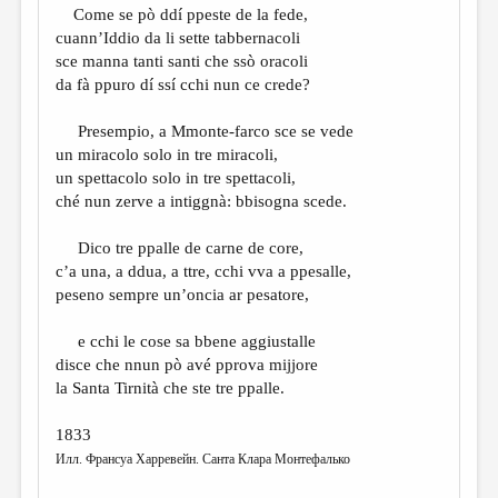
Come se pò ddí ppeste de la fede,
cuann’Iddio da li sette tabbernacoli
sce manna tanti santi che ssò oracoli
da fà ppuro dí ssí cchi nun ce crede?
Presempio, a Mmonte-farco sce se vede
un miracolo solo in tre miracoli,
un spettacolo solo in tre spettacoli,
ché nun zerve a intiggnà: bbisogna scede.
Dico tre ppalle de carne de core,
c’a una, a ddua, a ttre, cchi vva a ppesalle,
peseno sempre un’oncia ar pesatore,
e cchi le cose sa bbene aggiustalle
disce che nnun pò avé pprova mijjore
la Santa Tirnità che ste tre ppalle.
1833
Илл. Франсуа Харревейн. Санта Клара Монтефалько