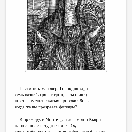
ДАЙДЖЕСТ
ПРОИЗВЕДЕНИЯ
ПЕРЕВОДЫ
КОНКУРСЫ
ДЕТСКАЯ КОМНАТА
КНИЖНАЯ ПОЛКА
ОБЗОР ЛИТЕРАТУРЫ
СТРАНИЦЫ ПАМЯТИ
Настигнет, маловер, Господня кара -
ОБЪЯВЛЕНИЯ
семь казней, грянет гром, а ты оглох;
шлёт знаменья, святых пророков Бог -
КОЛОНКА РЕДАКТОРА
когда же вы прозреете фигляры?
РЕДКОЛЛЕГИЯ
К примеру, в Монте-фалько - мощи Кьяры:
ОТ РЕДАКЦИИ
одно лишь это чудо стоит трёх,
свист трёх премьер - смирит финальный вздох,