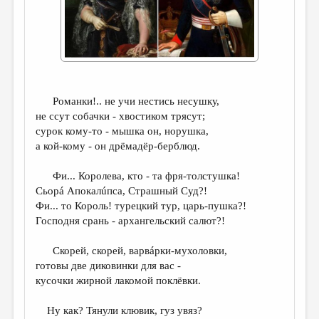
ДАЙДЖЕСТ
ПРОИЗВЕДЕНИЯ
ПЕРЕВОДЫ
КОНКУРСЫ
Романки!.. не учи нестись несушку,
не ссут собачки - хвостиком трясут;
ДЕТСКАЯ КОМНАТА
сурок кому-то - мышка он, норушка,
КНИЖНАЯ ПОЛКА
а кой-кому - он дрёмадёр-берблюд.
ОБЗОР ЛИТЕРАТУРЫ
Фи... Королева, кто - та фря-толстушка!
Сьорá Апокалúпса, Страшный Суд?!
СТРАНИЦЫ ПАМЯТИ
Фи... то Король! турецкий тур, царь-пушка?!
ОБЪЯВЛЕНИЯ
Господня срань - архангельский салют?!
Скорей, скорей, варвáрки-мухоловки,
КОЛОНКА РЕДАКТОРА
готовы две диковинки для вас -
РЕДКОЛЛЕГИЯ
кусочки жирной лакомой поклёвки.
ОТ РЕДАКЦИИ
Ну как? Тянули клювик, гуз увяз?