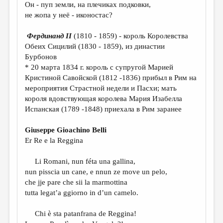
МАЛАЯ ПРОЗА
Он - пуп земли, на плечиках подковки,
не жопа у неё - иконостас?
ЭССЕИСТИКА
Фердинанд II
(1810 - 1859) - король Королевства
ЛИТЕРАТУРОВЕДЕНИЕ
Обеих Сицилий (1830 - 1859), из династии
КУЛЬТУРОВЕДЕНИЕ
Бурбонов
* 20 марта 1834 г. король с супругой Марией
ПУБЛИЦИСТИКА
Кристиной Савойской (1812 -1836) прибыл в Рим на
мероприятия Страстной недели и Пасхи; мать
РЕЦЕНЗИРОВАНИЕ
короля вдовствующая королева Мария Изабелла
ЦИКЛЫ ПУБЛИКАЦИЙ
Испанская (1789 -1848) приехала в Рим заранее
ТРЕДИАКОВСКИЙ
Giuseppe Gioachino Belli
Er Re e la Reggina
МЕДИА
ВКОНТАКТЕ
Li Romani, nun féta una gallina,
nun pisscia un cane, e nnun ze move un pelo,
che jje pare che sii la marmottina
tutta legat’a ggiorno in d’un camelo.
Chi è sta patanfrana de Reggina!