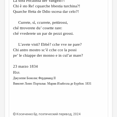
La sora Pocalìssa der Vangelo?!
Chi è sto Re! cquarche bbestia turchina?!
Quarche ffetta de Ddio sscesa dar celo?!
Currete, sì, ccurrete, pettirossi,
ché ttroverete du’ cosette rare:
ché vvederete un par de pezzi grossi.
L’avete visti? Ebbè? cche vve ne pare?
Chi antro mostro sc’è cche cce la possi
pe’ le chiappe der monno e in cul’ar mare?
23 marzo 1834
Илл.
Джузеппе Бонолис.Фердинанд II
Винсент Лопес Порталья. Мария-Изабелла де Бурбон. 1831
Косиченко Бр
, поэтический перевод, 2024