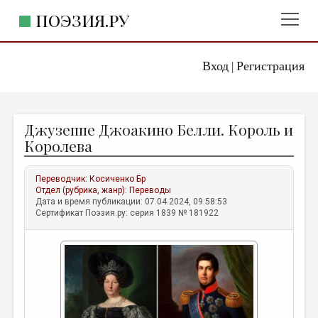
ПОЭЗИЯ.РУ
Вход
Регистрация
ГЛАВНОЕ МЕНЮ
|
ПОЭЗИЯ.РУ
ИЗДАТЕЛЬСТВО
Джузеппе Джоакино Белли. Король и
ЖАНРЫ
Королева
АВТОРЫ
Переводчик:
Косиченко Бр
КОММЕНТАРИИ
Отдел (рубрика, жанр):
Переводы
Дата и время публикации: 07.04.2024, 09:58:53
ЛИТСАЛОН
Сертификат Поэзия.ру: серия 1839 № 181922
НОВОСТИ
ПРАВИЛА САЙТА
ОТДЕЛЫ И РУБРИКИ
ИЗБРАННОЕ