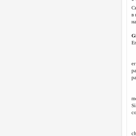
*
С
в
н
G
Er
A
er
pa
pa
S
me
Si
co
M
ch