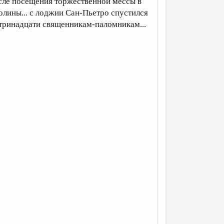
осле посещения торжественной мессы в
лины... с лоджии Сан-Пьетро ​​спустился
 тринадцати священникам-паломникам...