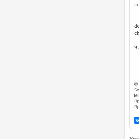
c
Lu
de
ch
9 
Се
Пр
Пр