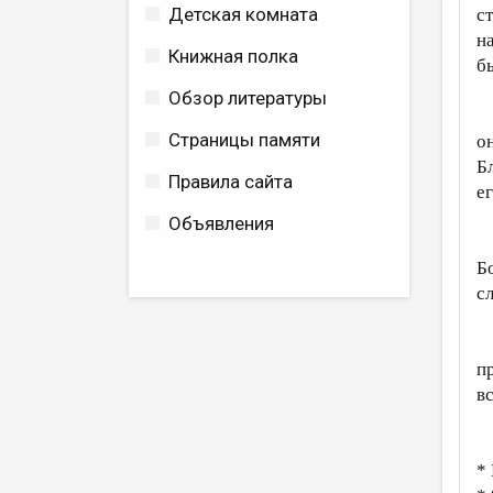
Детская комната
с
н
Книжная полка
б
Обзор литературы
С
Страницы памяти
о
Б
Правила сайта
е
Объявления
О
Б
с
П
п
в
*