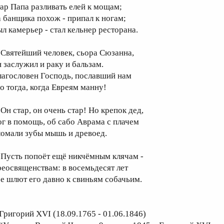
тар Папа разливать елей к мощам;
а банщика похож - припал к ногам;
ыл камерьер - стал кельнер ресторана.
вятейший человек, сьора Сюзанна,
н заслужил и раку и бальзам.
лагословен Господь, пославший нам
го тогда, когда Евреям манну!
н стар, он очень стар! Но крепок дед,
ог в помощь, об сабо Аврама с плачем
ломали зубы мышь и древоед.
усть попоёт ещё никчёмным клячам -
реосвященствам: в восемьдесят лет
се шлют его давно к свиньям собачьим.
 Григорий XVI (18.09.1765 - 01.06.1846)