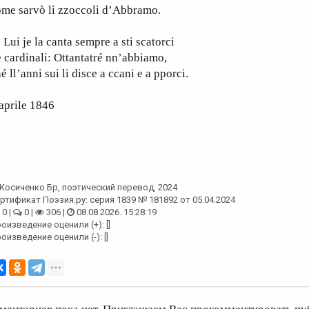
ome sarvò li zzoccoli d’Abbramo.
i je la canta sempre a sti scatorci
 cardinali: Ottantatré nn’abbiamo,
é ll’anni sui li disce a ccani e a pporci.
aprile 1846
Косиченко Бр
, поэтический перевод, 2024
ртификат Поэзия.ру: серия 1839 № 181892 от 05.04.2024
0 |
0 |
306 |
08.08.2026. 15:28:19
оизведение оценили (+): []
оизведение оценили (-): []