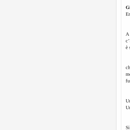
G
Er
B
A 
c
è 
Me
ch
me
fu
U
Un
Un
T
Si