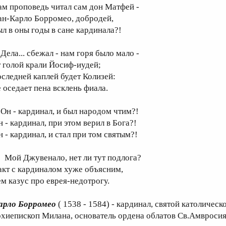
ам проповедь читал сам дон Матфей -
ан-Карло Борромео, добродей,
ыл в оны годы в сане кардинала?!
ела... сбежал - нам горя было мало -
т голой крали Йосиф-иудей;
оследней каплей будет Колизей:
е оседает пена всклень фиала.
н - кардинал, и был народом чтим?!
н - кардинал, при этом верил в Бога?!
н - кардинал, и стал при том святым?!
ой Джувенало, нет ли тут подлога?
акт с кардиналом хуже объясним,
ем казус про еврея-недотрогу.
арло Борромео
( 1538 - 1584) - кардинал, святой католичес
рхиепископ Милана, основатель ордена облатов Св.Амвросия;