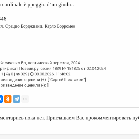
 cardinale è ppeggio d’un giudio.
846
л. Орацио Борджиани. Карло Борромео
Косиченко Бр
, поэтический перевод, 2024
ртификат Поэзия.ру: серия 1839 № 181825 от 02.04.2024
1 |
0 |
329 |
08.08.2026. 11:46:02
оизведение оценили (+): ["Сергей Шестаков"]
оизведение оценили (-): []
ментариев пока нет. Приглашаем Вас прокомментировать пу