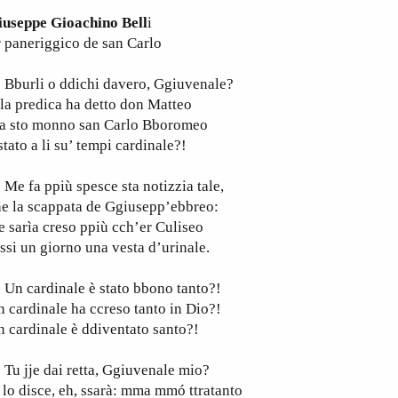
iuseppe Gioachino Bell
i
 paneriggico de san Carlo
burli o ddichi davero, Ggiuvenale?
la predica ha detto don Matteo
’a sto monno san Carlo Bboromeo
stato a li su’ tempi cardinale?!
 fa ppiù spesce sta notizzia tale,
e la scappata de Ggiusepp’ebbreo:
 sarìa creso ppiù cch’er Culiseo
ssi un giorno una vesta d’urinale.
n cardinale è stato bbono tanto?!
 cardinale ha ccreso tanto in Dio?!
 cardinale è ddiventato santo?!
u jje dai retta, Ggiuvenale mio?
 lo disce, eh, ssarà: mma mmó ttratanto