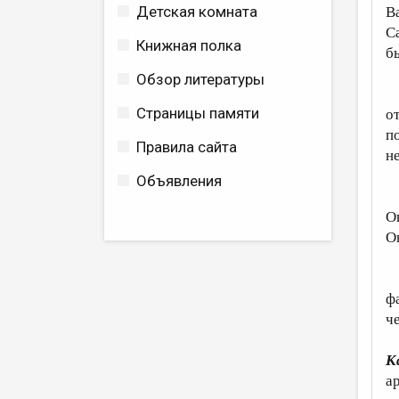
Детская комната
В
С
Книжная полка
б
Обзор литературы
Д
Страницы памяти
о
п
Правила сайта
н
Объявления
О
О
О
М
ф
ч
К
а