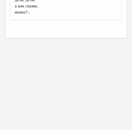
а как скажи,
иначе?..