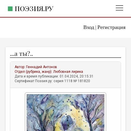
ПОЭЗИЯ.РУ
Вход
Регистрация
ГЛАВНОЕ МЕНЮ
|
ПОЭЗИЯ.РУ
ИЗДАТЕЛЬСТВО
...а ты?..
ЖАНРЫ
АВТОРЫ
Автор:
Геннадий Антонов
Отдел (рубрика, жанр):
Любовная лирика
КОММЕНТАРИИ
Дата и время публикации: 01.04.2024, 20:15:31
Сертификат Поэзия.ру: серия 1118 № 181820
ЛИТСАЛОН
НОВОСТИ
ПРАВИЛА САЙТА
ОТДЕЛЫ И РУБРИКИ
ИЗБРАННОЕ