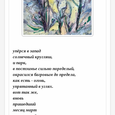
ДАЙДЖЕСТ
ПРОИЗВЕДЕНИЯ
ПЕРЕВОДЫ
КОНКУРСЫ
ДЕТСКАЯ КОМНАТА
упёрся в запад
КНИЖНАЯ ПОЛКА
солнечный кругляш,
ОБЗОР ЛИТЕРАТУРЫ
и парк,
в постзимье сильно поределый,
СТРАНИЦЫ ПАМЯТИ
окрасился багровым до предела,
ОБЪЯВЛЕНИЯ
как есть - огонь,
упрятанный в углях.
КОЛОНКА РЕДАКТОРА
вот так же,
вновь
РЕДКОЛЛЕГИЯ
пришедший
ОТ РЕДАКЦИИ
месяц март