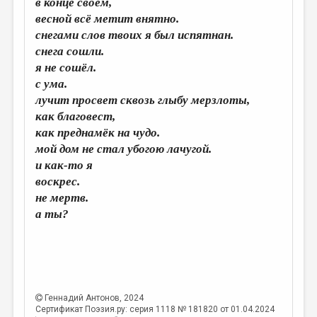
в конце своём,
МАЛАЯ ПРОЗА
весной всё метит внятно.
ЭССЕИСТИКА
снегами слов твоих я был испятнан.
снега сошли.
ЛИТЕРАТУРОВЕДЕНИЕ
я не сошёл.
КУЛЬТУРОВЕДЕНИЕ
с ума.
лучит просвет сквозь глыбу мерзлоты,
ПУБЛИЦИСТИКА
как благовест,
РЕЦЕНЗИРОВАНИЕ
как преднамёк на чудо.
мой дом не стал убогою лачугой.
ЦИКЛЫ ПУБЛИКАЦИЙ
и как-то я
ТРЕДИАКОВСКИЙ
воскрес.
не мертв.
МЕДИА
а ты?
ВКОНТАКТЕ
Геннадий Антонов
, 2024
Сертификат Поэзия.ру: серия 1118 № 181820 от 01.04.2024