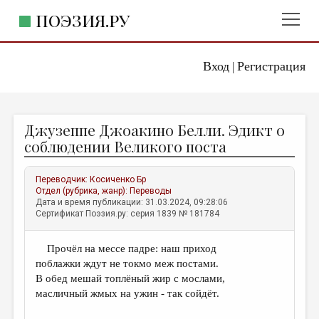
ПОЭЗИЯ.РУ
Вход
Регистрация
ГЛАВНОЕ МЕНЮ
|
ПОЭЗИЯ.РУ
ИЗДАТЕЛЬСТВО
Джузеппе Джоакино Белли. Эдикт о
ЖАНРЫ
соблюдении Великого поста
АВТОРЫ
Переводчик:
Косиченко Бр
КОММЕНТАРИИ
Отдел (рубрика, жанр):
Переводы
Дата и время публикации: 31.03.2024, 09:28:06
ЛИТСАЛОН
Сертификат Поэзия.ру: серия 1839 № 181784
НОВОСТИ
Прочёл на мессе падре: наш приход
ПРАВИЛА САЙТА
поблажки ждут не токмо меж постами.
В обед мешай топлёный жир с мослами,
ОТДЕЛЫ И РУБРИКИ
масличный жмых на ужин - так сойдёт.
ИЗБРАННОЕ