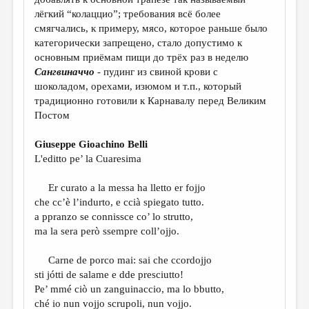
МАЛАЯ ПРОЗА
лёгкий “колаццио”; требования всё более
ЭССЕИСТИКА
смягчались, к примеру, мясо, которое раньше было
категорически запрещено, стало допустимо к
ЛИТЕРАТУРОВЕДЕНИЕ
основным приёмам пищи до трёх раз в неделю
Сангвиначчо
- пудинг из свиной крови с
КУЛЬТУРОВЕДЕНИЕ
шоколадом, орехами, изюмом и т.п., который
ПУБЛИЦИСТИКА
традиционно готовили к Карнавалу перед Великим
Постом
РЕЦЕНЗИРОВАНИЕ
Giuseppe Gioachino Belli
ЦИКЛЫ ПУБЛИКАЦИЙ
L'editto pe’ la Cuaresima
ТРЕДИАКОВСКИЙ
Er curato a la messa ha lletto er fojjo
МЕДИА
che cc’è l’indurto, e ccià spiegato tutto.
a ppranzo se connissce co’ lo strutto,
ВКОНТАКТЕ
ma la sera però ssempre coll’ojjo.
Carne de porco mai: sai che ccordojjo
sti jótti de salame e dde presciutto!
Pe’ mmé ciò un zanguinaccio, ma lo bbutto,
ché io nun vojjo scrupoli, nun vojjo.