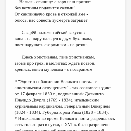
Нельзя - свинину: с горя наш проглот
без ветчины подавится салями!
ДАЙДЖЕСТ
От сангвиначчо кровь в отхожей яме -
ПРОИЗВЕДЕНИЯ
боюсь, нас совесть вусмерть загрызёт.
ПЕРЕВОДЫ
С зарёй положен лёгкий закусон:
вина - на пару пальцев к двум буханкам,
КОНКУРСЫ
пост нарушать скоромным - не резон.
ДЕТСКАЯ КОМНАТА
Днесь христианам, паче христианкам,
КНИЖНАЯ ПОЛКА
забыв про грех, в молитвах ждать позвон,
крепись: конец мученьям - с позаранком.
ОБЗОР ЛИТЕРАТУРЫ
СТРАНИЦЫ ПАМЯТИ
*
"Эдикт о соблюдении Великого поста... с
апостольским отпущением" - так озаглавлен эдикт
ОБЪЯВЛЕНИЯ
от 17 февраля 1830 г., подписанный
Джачинто
Плачидо Дзурла (1769 - 1834), итальянским
КОЛОНКА РЕДАКТОРА
куриальным кардиналом, Генеральным Викарием
РЕДКОЛЛЕГИЯ
(1824 - 1834), Губернатором Рима (1828 - 1834);
* Изначально во время Великого поста разрешалось
ОТ РЕДАКЦИИ
есть только раз в сутки, с XVI в. было разрешено
добавлять к основной трапезе так называемый