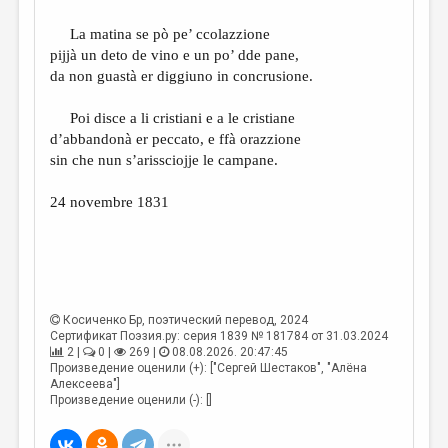
La matina se pò pe’ ccolazzione
pijjà un deto de vino e un po’ dde pane,
da non guastà er diggiuno in concrusione.
Poi disce a li cristiani e a le cristiane
d’abbandonà er peccato, e ffà orazzione
sin che nun s’arissciojje le campane.
24 novembre 1831
Косиченко Бр
, поэтический перевод, 2024
Сертификат Поэзия.ру: серия 1839 № 181784 от 31.03.2024
2 |
0 |
269 |
08.08.2026. 20:47:45
Произведение оценили (+): ["Сергей Шестаков", "Алёна
Алексеева"]
Произведение оценили (-): []