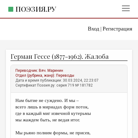
ПОЭЗИЯ.РУ
Вход
Регистрация
ГЛАВНОЕ МЕНЮ
|
ПОЭЗИЯ.РУ
ИЗДАТЕЛЬСТВО
Герман Гессе (1877-1962). Жалоба
ЖАНРЫ
АВТОРЫ
Переводчик:
Вяч. Маринин
Отдел (рубрика, жанр):
Переводы
КОММЕНТАРИИ
Дата и время публикации: 30.03.2024, 22:23:07
Сертификат Поэзия.ру: серия 719 № 181782
ЛИТСАЛОН
Нам бытие не суждено. И мы –
НОВОСТИ
всего лишь в мириадах форм поток,
ПРАВИЛА САЙТА
где в каждый миг извечной кутерьмы
мы жаждем быть, не ведая итог.
ОТДЕЛЫ И РУБРИКИ
Мы рьяно полним формы, не присев,
ИЗБРАННОЕ