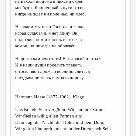
не находя ни дома в них, ни скреп;
мы будто брошенный в пути отсев,
ДАЙДЖЕСТ
нигде не ждёт ни поле нас, ни хлеб.
ПРОИЗВЕДЕНИЯ
Не знаем мы план Господа для нас;
ПЕРЕВОДЫ
играя судьбами, мнёт глину Он:
податлив, нем и кроток в этот час
КОНКУРСЫ
комок, но никогда не обожжён.
ДЕТСКАЯ КОМНАТА
Надолго камнем стать! Век долгий длиться!
КНИЖНАЯ ПОЛКА
И в наши души поселить тревогу,
с тоскливой дрожью воедино слиться
ОБЗОР ЛИТЕРАТУРЫ
и отдыха не знать нам всю дорогу.
СТРАНИЦЫ ПАМЯТИ
ОБЪЯВЛЕНИЯ
Hermann Hesse (1877-1962). Klage
КОЛОНКА РЕДАКТОРА
Uns ist kein Sein vergönnt. Wir sind nur Strom,
Wir fließen willig allen Formen ein:
РЕДКОЛЛЕГИЯ
Dem Tag, der Nacht, der Höhle und dem Dom,
ОТ РЕДАКЦИИ
Wir geh’n hindurch, uns treibt der Durst nach Sein.