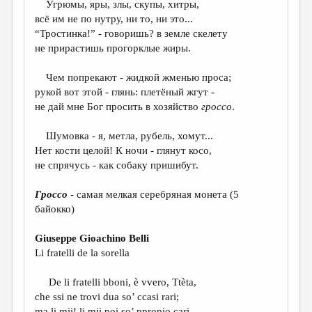
Угрюмы, яры, злы, скупы, хитры,
всё им не по нутру, ни то, ни это...
ДАЙДЖЕСТ
“Тростинка!” - говоришь? в земле скелету
ПРОИЗВЕДЕНИЯ
не прирастишь прогорклые жиры.
ПЕРЕВОДЫ
Чем попрекают - жидкой жменью проса;
рукой вот этой - глянь: плетёный жгут -
КОНКУРСЫ
не дай мне Бог просить в хозяйство
гроссо
.
ДЕТСКАЯ КОМНАТА
Шумовка - я, метла, рубель, хомут...
КНИЖНАЯ ПОЛКА
Нет кости целой! К ночи - глянут косо,
не спрячусь - как собаку пришибут.
ОБЗОР ЛИТЕРАТУРЫ
СТРАНИЦЫ ПАМЯТИ
Гроссо
- самая мелкая серебряная монета (5
байокко)
ОБЪЯВЛЕНИЯ
Giuseppe Gioachino Belli
КОЛОНКА РЕДАКТОРА
Li fratelli de la sorella
РЕДКОЛЛЕГИЯ
De li fratelli bboni, è vvero, Ttèta,
ОТ РЕДАКЦИИ
che ssi ne trovi dua so’ ccasi rari;
ma li mii! li mii poi so’ ppropio cari