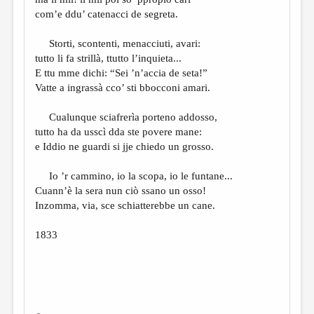
МАЛАЯ ПРОЗА
com’e ddu’ catenacci de segreta.
ЭССЕИСТИКА
Storti, scontenti, menacciuti, avari:
ЛИТЕРАТУРОВЕДЕНИЕ
tutto li fa strillà, ttutto l’inquieta...
E ttu mme dichi: “Sei ’n’accia de seta!”
КУЛЬТУРОВЕДЕНИЕ
Vatte a ingrassà cco’ sti bbocconi amari.
ПУБЛИЦИСТИКА
Cualunque sciafrerìa porteno addosso,
РЕЦЕНЗИРОВАНИЕ
tutto ha da usscì dda ste povere mane:
e Iddio ne guardi si jje chiedo un grosso.
ЦИКЛЫ ПУБЛИКАЦИЙ
ТРЕДИАКОВСКИЙ
Io ’r cammino, io la scopa, io le funtane...
Cuann’è la sera nun ciò ssano un osso!
МЕДИА
Inzomma, via, sce schiatterebbe un cane.
ВКОНТАКТЕ
1833