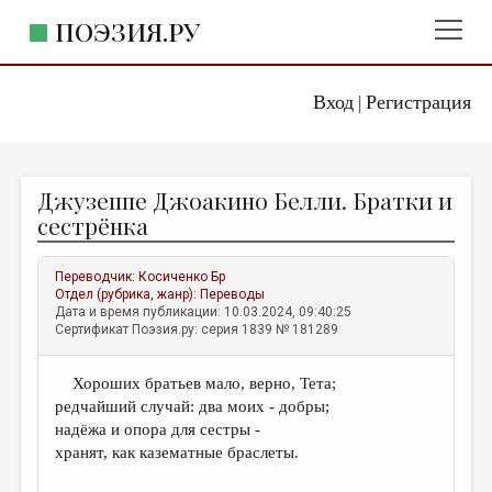
ПОЭЗИЯ.РУ
Вход
Регистрация
ГЛАВНОЕ МЕНЮ
|
ПОЭЗИЯ.РУ
ИЗДАТЕЛЬСТВО
Джузеппе Джоакино Белли. Братки и
ЖАНРЫ
сестрёнка
АВТОРЫ
Переводчик:
Косиченко Бр
КОММЕНТАРИИ
Отдел (рубрика, жанр):
Переводы
Дата и время публикации: 10.03.2024, 09:40:25
ЛИТСАЛОН
Сертификат Поэзия.ру: серия 1839 № 181289
НОВОСТИ
Хороших братьев мало, верно, Тета;
ПРАВИЛА САЙТА
редчайший случай: два моих - добры;
надёжа и опора для сестры -
ОТДЕЛЫ И РУБРИКИ
хранят, как казематные браслеты.
ИЗБРАННОЕ