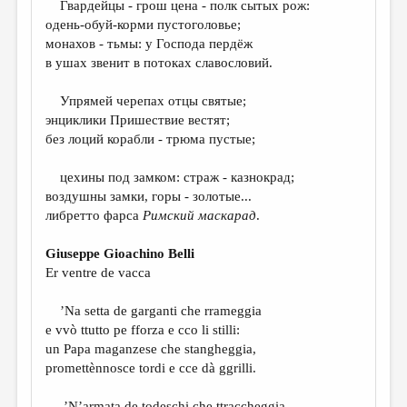
Гвардейцы - грош цена - полк сытых рож:
одень-обуй-корми пустоголовье;
ДАЙДЖЕСТ
монахов - тьмы: у Господа пердёж
ПРОИЗВЕДЕНИЯ
в ушах звенит в потоках славословий.
ПЕРЕВОДЫ
Упрямей черепах отцы святые;
энциклики Пришествие вестят;
КОНКУРСЫ
без лоций корабли - трюма пустые;
ДЕТСКАЯ КОМНАТА
цехины под замком: страж - казнокрад;
КНИЖНАЯ ПОЛКА
воздушны замки, горы - золотые...
либретто фарса
Римский маскарад
.
ОБЗОР ЛИТЕРАТУРЫ
СТРАНИЦЫ ПАМЯТИ
Giuseppe Gioachino Belli
Er ventre de vacca
ОБЪЯВЛЕНИЯ
’Na setta de garganti che rrameggia
КОЛОНКА РЕДАКТОРА
e vvò ttutto pe fforza e cco li stilli:
РЕДКОЛЛЕГИЯ
un Papa maganzese che stangheggia,
promettènnosce tordi e cce dà ggrilli.
ОТ РЕДАКЦИИ
’N’armata de todeschi che ttraccheggia