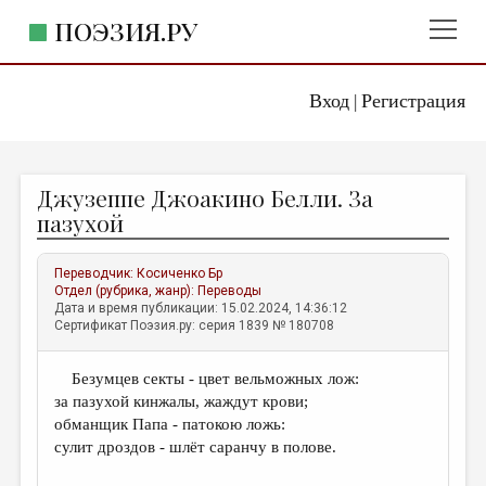
ПОЭЗИЯ.РУ
Вход
Регистрация
ГЛАВНОЕ МЕНЮ
|
ПОЭЗИЯ.РУ
ИЗДАТЕЛЬСТВО
Джузеппе Джоакино Белли. За
ЖАНРЫ
пазухой
АВТОРЫ
Переводчик:
Косиченко Бр
КОММЕНТАРИИ
Отдел (рубрика, жанр):
Переводы
Дата и время публикации: 15.02.2024, 14:36:12
ЛИТСАЛОН
Сертификат Поэзия.ру: серия 1839 № 180708
НОВОСТИ
Безумцев секты - цвет вельможных лож:
ПРАВИЛА САЙТА
за пазухой кинжалы, жаждут крови;
обманщик Папа - патокою ложь:
ОТДЕЛЫ И РУБРИКИ
сулит дроздов - шлёт саранчу в полове.
ИЗБРАННОЕ