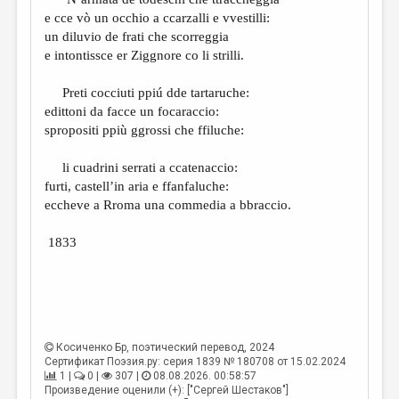
МАЛАЯ ПРОЗА
e cce vò un occhio a ccarzalli e vvestilli:
ЭССЕИСТИКА
un diluvio de frati che scorreggia
e intontissce er Ziggnore co li strilli.
ЛИТЕРАТУРОВЕДЕНИЕ
Preti cocciuti ppiú dde tartaruche:
КУЛЬТУРОВЕДЕНИЕ
edittoni da facce un focaraccio:
ПУБЛИЦИСТИКА
spropositi ppiù ggrossi che ffiluche:
РЕЦЕНЗИРОВАНИЕ
li cuadrini serrati a ccatenaccio:
furti, castell’in aria e ffanfaluche:
ЦИКЛЫ ПУБЛИКАЦИЙ
eccheve a Rroma una commedia a bbraccio.
ТРЕДИАКОВСКИЙ
1833
МЕДИА
ВКОНТАКТЕ
Косиченко Бр
, поэтический перевод, 2024
Сертификат Поэзия.ру: серия 1839 № 180708 от 15.02.2024
1 |
0 |
307 |
08.08.2026. 00:58:57
Произведение оценили (+): ["Сергей Шестаков"]