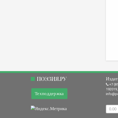
ПОЭЗИЯ.РУ
Издат
+7 (8
192019,
Техподдержка
info@po