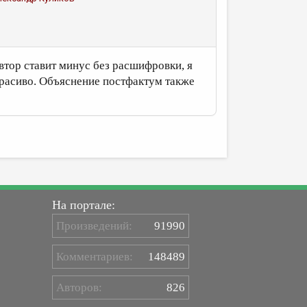
автор ставит минус без расшифровки, я
красиво. Объяснение постфактум также
На портале:
Произведений:
91990
Комментариев:
148489
Авторов:
826