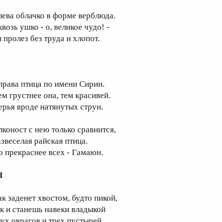
лева облачко в форме верблюда.
возь ушко - о, великое чудо! -
н пролез без труда и хлопот.
права птица по имени Сирин.
ем грустнее она, тем красивей.
ерья вроде натянутых струн.
лконост с нею только сравнится,
азвеселая райская птица.
о прекраснее всех - Гамаюн.
I
ак заденет хвостом, будто пикой,
ак и станешь навеки владыкой
вух оврагов и трех пустырей.