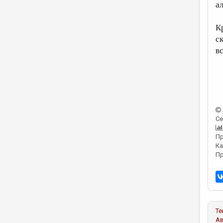
а
К
с
в
Се
Пр
Ка
Пр
Те
А