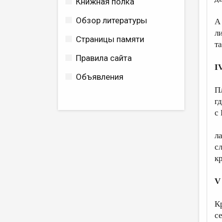
Книжная полка
Обзор литературы
А
л
Страницы памяти
т
Правила сайта
I
Объявления
П
г
с
л
с
к
V
К
с