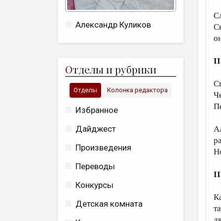
С
Александр Куликов
Ск
о
II
О
тделы и рубрики
С
Отделы
Колонка редактора
Ч
П
Избранное
Дайджест
А
р
Произведения
Н
Переводы
II
Конкурсы
К
Детская комната
т
д