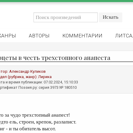
ЖАНРЫ
АВТОРЫ
КОММЕНТАРИИ
ЛИТСА
рцеты в честь трехстопного анапеста
втор:
Александр Куликов
дел (рубрика, жанр):
Лирика
та и время публикации: 07.02.2024, 15:10:33
ртификат Поэзия.ру: серия 3973 № 180510
то за чудо трехстопный анапест!
дто ель, строен, крепок, разлапист.
иг - и ты обитатель высот.