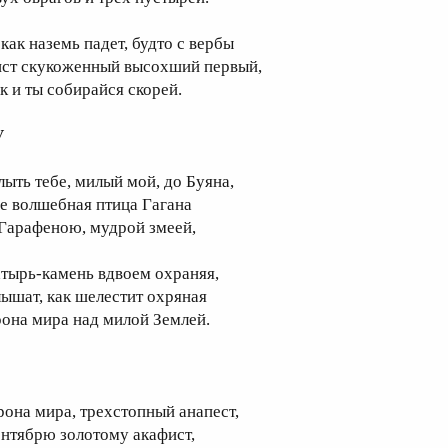
 как наземь падет, будто с вербы
ист скукоженный высохший первый,
ак и ты собирайся скорей.
V
лыть тебе, милый мой, до Буяна,
де волшебная птица Гагана
 Гарафеною, мудрой змеей,
атырь-камень вдвоем охраняя,
лышат, как шелестит охряная
рона мира над милой Землей.
рона мира, трехстопный анапест,
ентябрю золотому акафист,