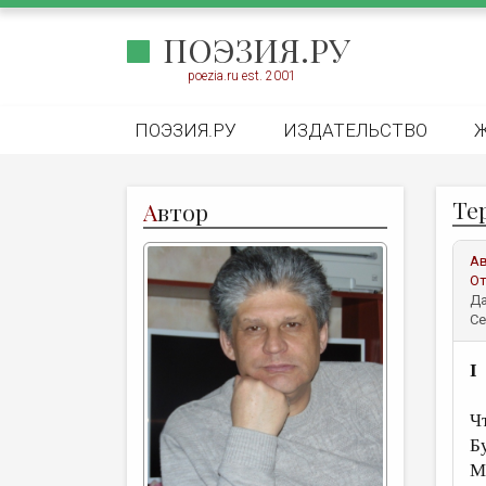
ПОЭЗИЯ.РУ
poezia.ru est. 2001
ПОЭЗИЯ.РУ
ИЗДАТЕЛЬСТВО
Те
А
втор
А
От
Да
Се
I
Ч
Бу
М