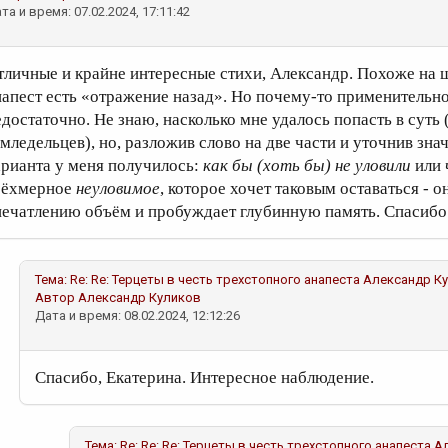
та и время: 07.02.2024, 17:11:42
тличные и крайне интересные стихи, Александр. Похоже на 
напест есть «отражение назад». Но почему-то применительно
едостаточно. Не знаю, насколько мне удалось попасть в суть 
емледельцев), но, разложив слово на две части и уточнив зна
арианта у меня получилось:
как бы (хоть бы) не уловили
или
рёхмерное
неуловимое
, которое хочет таковым оставаться - о
печатлению объём и пробуждает глубинную память. Спасибо
Тема:
Re: Re: Терцеты в честь трехстопного анапеста
Александр К
Автор
Александр Куликов
Дата и время: 08.02.2024, 12:12:26
Спасибо, Екатерина. Интересное наблюдение.
Тема:
Re: Re: Re: Терцеты в честь трехстопного анапеста
А