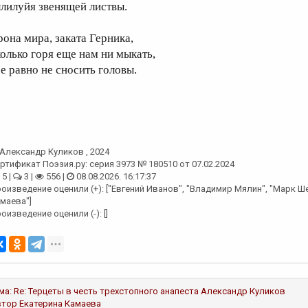
ллилуйя звенящей листвы.
рона мира, заката Герника,
колько горя еще нам ни мыкать,
се равно не сносить головы.
Александр Куликов
, 2024
ртификат Поэзия.ру: серия 3973 № 180510 от 07.02.2024
5 |
3 |
556 |
08.08.2026. 16:17:37
оизведение оценили (+): ["Евгений Иванов", "Владимир Мялин", "Марк Ш
маева"]
оизведение оценили (-): []
ма:
Re: Терцеты в честь трехстопного анапеста
Александр Куликов
втор
Екатерина Камаева