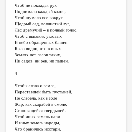
МАЛАЯ ПРОЗА
Чтоб не покладая рук
Поднимали каждый колос,
ЭССЕИСТИКА
Чтоб шумело все вокруг –
ЛИТЕРАТУРОВЕДЕНИЕ
Щедрый сад, волнистый луг,
Лес дремучий – в полный голос.
КУЛЬТУРОВЕДЕНИЕ
Чтоб с высоких угловых
В небо обращенных башен
ПУБЛИЦИСТИКА
Было видно, что в иных
РЕЦЕНЗИРОВАНИЕ
Землях нет лесов таких,
Ни садов, ни рек, ни пашен.
ЦИКЛЫ ПУБЛИКАЦИЙ
4
ТРЕДИАКОВСКИЙ
МЕДИА
Чтобы слава о земле,
Переставшей быть пустыней,
ВКОНТАКТЕ
Не слабела, как в золе
Жар, как скарабей в смоле,
Становящейся твердыней.
Чтоб иных земель цари
И иных земель народы,
Что бранились исстари,