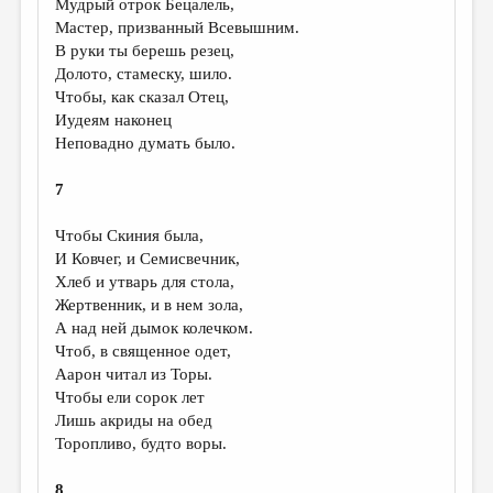
Мудрый отрок Бецалель,
Мастер, призванный Всевышним.
В руки ты берешь резец,
Долото, стамеску, шило.
Чтобы, как сказал Отец,
Иудеям наконец
Неповадно думать было.
7
Чтобы Скиния была,
И Ковчег, и Семисвечник,
Хлеб и утварь для стола,
Жертвенник, и в нем зола,
А над ней дымок колечком.
Чтоб, в священное одет,
Аарон читал из Торы.
Чтобы ели сорок лет
Лишь акриды на обед
Торопливо, будто воры.
8