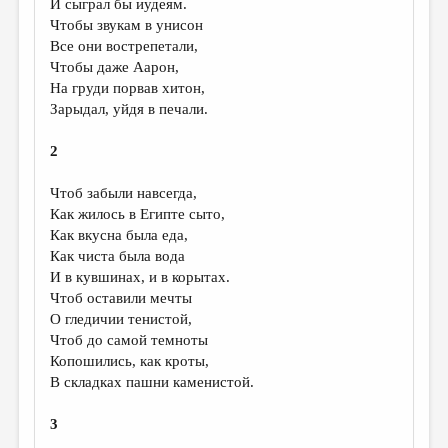
И сыграл бы иудеям.
Чтобы звукам в унисон
ДАЙДЖЕСТ
Все они вострепетали,
ПРОИЗВЕДЕНИЯ
Чтобы даже Аарон,
На груди порвав хитон,
ПЕРЕВОДЫ
Зарыдал, уйдя в печали.
КОНКУРСЫ
2
ДЕТСКАЯ КОМНАТА
Чтоб забыли навсегда,
КНИЖНАЯ ПОЛКА
Как жилось в Египте сыто,
Как вкусна была еда,
ОБЗОР ЛИТЕРАТУРЫ
Как чиста была вода
СТРАНИЦЫ ПАМЯТИ
И в кувшинах, и в корытах.
Чтоб оставили мечты
ОБЪЯВЛЕНИЯ
О гледичии тенистой,
Чтоб до самой темноты
КОЛОНКА РЕДАКТОРА
Копошились, как кроты,
В складках пашни каменистой.
РЕДКОЛЛЕГИЯ
ОТ РЕДАКЦИИ
3