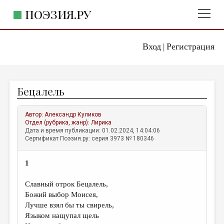
ПОЭЗИЯ.РУ
Вход
Регистрация
ГЛАВНОЕ МЕНЮ
|
ПОЭЗИЯ.РУ
ИЗДАТЕЛЬСТВО
Бецалель
ЖАНРЫ
АВТОРЫ
Автор:
Александр Куликов
Отдел (рубрика, жанр):
Лирика
КОММЕНТАРИИ
Дата и время публикации: 01.02.2024, 14:04:06
Сертификат Поэзия.ру: серия 3973 № 180346
ЛИТСАЛОН
1
НОВОСТИ
ПРАВИЛА САЙТА
Славный отрок Бецалель,
Божий выбор Моисея,
Лучше взял бы ты свирель,
ОТДЕЛЫ И РУБРИКИ
Языком нащупал щель
ИЗБРАННОЕ