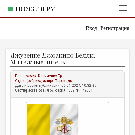
ПОЭЗИЯ.РУ
Вход
Регистрация
ГЛАВНОЕ МЕНЮ
|
ПОЭЗИЯ.РУ
ИЗДАТЕЛЬСТВО
Джузеппе Джоакино Белли.
ЖАНРЫ
Мятежные ангелы
АВТОРЫ
Переводчик:
Косиченко Бр
КОММЕНТАРИИ
Отдел (рубрика, жанр):
Переводы
Дата и время публикации: 06.01.2024, 10:32:29
ЛИТСАЛОН
Сертификат Поэзия.ру: серия 1839 № 179651
НОВОСТИ
ПРАВИЛА САЙТА
ОТДЕЛЫ И РУБРИКИ
ИЗБРАННОЕ