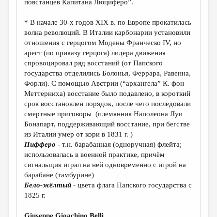
повстанцев Капитана Люциферо”.
МАЛАЯ ПРОЗА
ЭССЕИСТИКА
* В начале 30-х годов XIX в. по Европе прокатилась
волна революций. В Италии карбонарии установили
ЛИТЕРАТУРОВЕДЕНИЕ
отношения с герцогом Модены Франческо IV, но
арест (по приказу герцога) лидера движения
КУЛЬТУРОВЕДЕНИЕ
спровоцировал ряд восстаний (от Папского
ПУБЛИЦИСТИКА
государства отделились Болонья, Феррара, Равенна,
Форли). С помощью Австрии (“архангела” К. фон
РЕЦЕНЗИРОВАНИЕ
Меттерниха) восстание было подавлено, в короткий
срок восстановлен порядок, после чего последовали
ЦИКЛЫ ПУБЛИКАЦИЙ
смертные приговоры (племянник Наполеона Луи
ТРЕДИАКОВСКИЙ
Бонапарт, поддерживающий восстание, при бегстве
из Италии умер от кори в 1831 г. )
МЕДИА
Пифферо
- т.н. барабанная (одноручная) флейта;
использовалась в военной практике, причём
ВКОНТАКТЕ
сигнальщик играл на ней одновременно с игрой на
барабане (тамбурине)
Бело-жёлтый
- цвета флага Папского государства с
1825 г.
Giuseppe Gioachino Belli