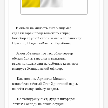
ДАЙДЖЕСТ
ПРОИЗВЕДЕНИЯ
ПЕРЕВОДЫ
В обмен на милость ангел-лицемер
КОНКУРСЫ
сдал главарей предательского клира;
Бог сбор трубит! строй замер - по ранжиру:
ДЕТСКАЯ КОМНАТА
Престол, Подеста-Власть, Керубинер.
КНИЖНАЯ ПОЛКА
Закон объявлен тотчас: сбир-терьер
ОБЗОР ЛИТЕРАТУРЫ
обязан бдить таверны и трактиры;
въезд пришлых лиц на съёмные квартиры
СТРАНИЦЫ ПАМЯТИ
визирует Жандармский офицер.
ОБЪЯВЛЕНИЯ
Как молния, Архангел Михаил,
взвив бело-жёлтый Стяг Христовой веры,
КОЛОНКА РЕДАКТОРА
на всём скаку кобылу осадил.
РЕДКОЛЛЕГИЯ
По тамбурину бьёт, дудя в пифферо:
ОТ РЕДАКЦИИ
“Указ! Господь на пекло осудил