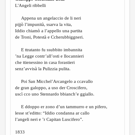
L'Angeli ribbelli
Appena un angelaccio de li neri
pijjò l’impunità, ssarva la vita,
Iddio chiamò a l’appello una partita
de Troni, Potestà e Ccherubbiggneri.
E ttratanto fu ssubbito imbannita
’na Legge contr’all’osti e llocannieri
che ttienessino in casa forastieri
senz’avvisà la Pulizzia pulita.
Poi San Micchel’Arcangelo a ccavallo
de gran galoppo, a uso der Croscifero,
uscì cco uno Stennardo bbianch’e ggiallo.
E ddoppo er zono d’un tammurro e un pifero,
lesse st’editto: “Iddio condanna ar callo
l’angeli neri e ’r Capitan Luscifero”.
1833