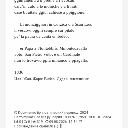
ggiuramenti a li preti e a l’avocati,
carc’in culo a le moniche e a li frati,
case bbuttate ggiù, cchiese a ppiggione...
Li monziggnori in Corzica o a Ssan Leo:
li vescovi oggni sempre sur pitale
pe’ la paura de cantà er Tedèo:
er Papa a Ffontebbrò: Mmontecavallo
vòto; San Pietro vòto; e un Cardinale
nun lo trovàvio ppiù mmanco a ppagallo.
1836
Илл. Жан-Жорж Вибер. Дядя и племянник
Косиченко Бр
, поэтический перевод, 2024
Сертификат Поэзия.ру: серия 1839 № 179531 от 01.01.2024
0 |
0 |
319 |
09.08.2026. 15:34:47
Произведение оценили (+): []