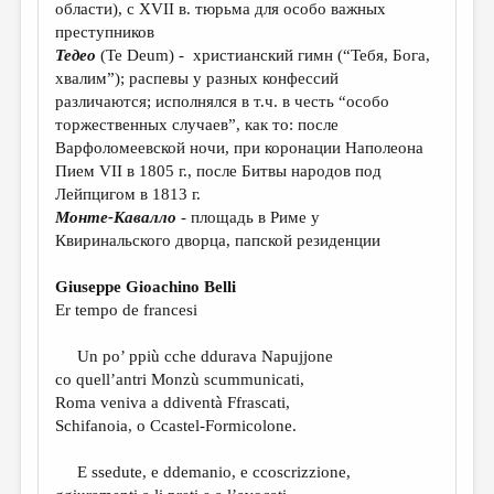
области), с XVII в. тюрьма для особо важных
преступников
Тедео
(Te Deum) - христианский гимн (“Тебя, Бога,
хвалим”); распевы у разных конфессий
различаются; исполнялся в т.ч. в честь “особо
торжественных случаев”, как то: после
Варфоломеевской ночи, при коронации Наполеона
Пием VII в 1805 г., после Битвы народов под
Лейпцигом в 1813 г.
Монте-Кавалло
- площадь в Риме у
Квиринальского дворца, папской резиденции
Giuseppe Gioachino Belli
Er tempo de francesi
Un po’ ppiù cche ddurava Napujjone
co quell’antri Monzù scummunicati,
Roma veniva a ddiventà Ffrascati,
Schifanoia, o Ccastel-Formicolone.
E ssedute, e ddemanio, e ccoscrizzione,