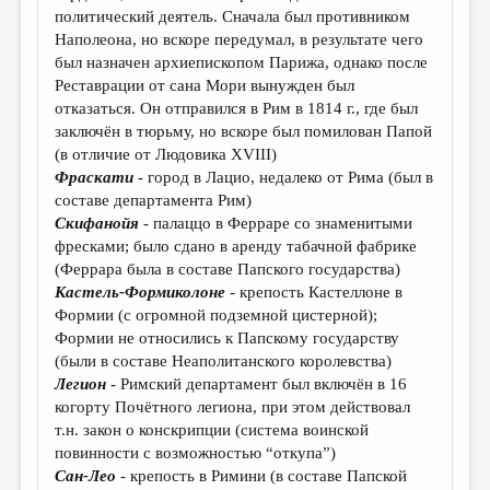
политический деятель. Сначала был противником
Наполеона, но вскоре передумал, в результате чего
был назначен архиепископом Парижа, однако после
Реставрации от сана Мори вынужден был
отказаться. Он отправился в Рим в 1814 г., где был
заключён в тюрьму, но вскоре был помилован Папой
(в отличие от Людовика XVIII)
Фраскати
- город в Лацио, недалеко от Рима (был в
составе департамента Рим)
Скифанойя
- палаццо в Ферраре со знаменитыми
фресками; было сдано в аренду табачной фабрике
(Феррара была в составе Папского государства)
Кастель-Формиколоне
- крепость Кастеллоне в
Формии (с огромной подземной цистерной);
Формии не относились к Папскому государству
(были в составе Неаполитанского королевства)
Легион
- Римский департамент был включён в 16
когорту Почётного легиона, при этом действовал
т.н. закон о конскрипции (система воинской
повинности с возможностью “откупа”)
Сан-Лео
- крепость в Римини (в составе Папской