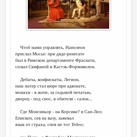
ДАЙДЖЕСТ
ПРОИЗВЕДЕНИЯ
ПЕРЕВОДЫ
КОНКУРСЫ
Чтоб нами управлять, Наполеон
ДЕТСКАЯ КОМНАТА
прислал Мосье: при дяде-ренегате
был в Римском департаменте Фраскати,
КНИЖНАЯ ПОЛКА
сплыл Скифаной и Кастль-Формиколон.
ОБЗОР ЛИТЕРАТУРЫ
Дебаты, конфискаты, Легион,
СТРАНИЦЫ ПАМЯТИ
наш патер стал кюре при адвокате,
монахи - в жопе, за седьмой печатью,
ОБЪЯВЛЕНИЯ
дворец - под снос, в обители - салон...
КОЛОНКА РЕДАКТОРА
Где Монcиньор - на Корсике? в Сан-Лео;
РЕДКОЛЛЕГИЯ
Епископ, сев на вазу, зажевал
язык от страха, спев не тот
Тедео
;
ОТ РЕДАКЦИИ