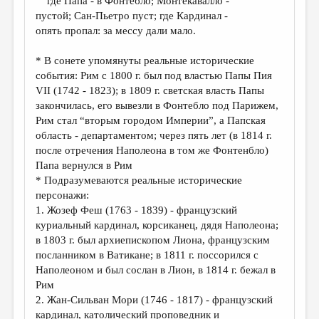
где Папа - в Фонтебло; Монтекавалло -
МАЛАЯ ПРОЗА
пустой; Сан-Пьетро пуст; где Кардинал -
ЭССЕИСТИКА
опять пропал: за мессу дали мало.
ЛИТЕРАТУРОВЕДЕНИЕ
* В сонете упомянуты реальные исторические
события: Рим с 1800 г. был под властью Папы Пия
КУЛЬТУРОВЕДЕНИЕ
VII (1742 - 1823); в 1809 г. светская власть Папы
ПУБЛИЦИСТИКА
закончилась, его вывезли в Фонтебло под Парижем,
Рим стал “вторым городом Империи”, а Папская
РЕЦЕНЗИРОВАНИЕ
область - департаментом; через пять лет (в 1814 г.
после отречения Наполеона в том же Фонтенбло)
ЦИКЛЫ ПУБЛИКАЦИЙ
Папа вернулся в Рим
ТРЕДИАКОВСКИЙ
* Подразумеваются реальные исторические
персонажи:
МЕДИА
1. Жозеф Феш (1763 - 1839) - французский
куриальный кардинал, корсиканец, дядя Наполеона;
ВКОНТАКТЕ
в 1803 г. был архиепископом Лиона, французским
посланником в Ватикане; в 1811 г. поссорился с
Наполеоном и был сослан в Лион, в 1814 г. бежал в
Рим
2. Жан-Сильван Мори (1746 - 1817) - французский
кардинал, католический проповедник и