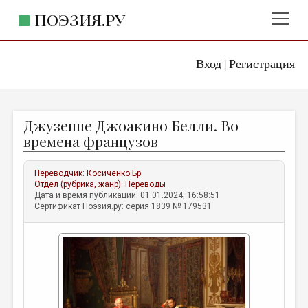
ПОЭЗИЯ.РУ
Вход
Регистрация
ГЛАВНОЕ МЕНЮ
|
ПОЭЗИЯ.РУ
ИЗДАТЕЛЬСТВО
Джузеппе Джоакино Белли. Во
ЖАНРЫ
времена французов
АВТОРЫ
Переводчик:
Косиченко Бр
КОММЕНТАРИИ
Отдел (рубрика, жанр):
Переводы
Дата и время публикации: 01.01.2024, 16:58:51
ЛИТСАЛОН
Сертификат Поэзия.ру: серия 1839 № 179531
НОВОСТИ
ПРАВИЛА САЙТА
ОТДЕЛЫ И РУБРИКИ
ИЗБРАННОЕ