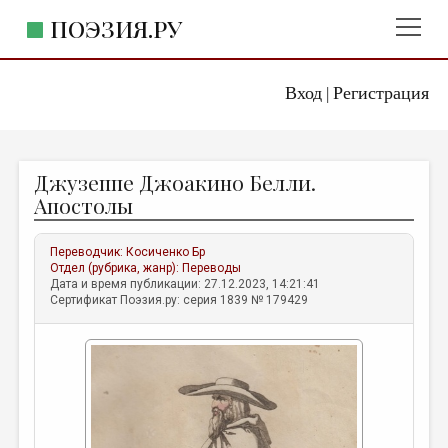
ПОЭЗИЯ.РУ
Вход
Регистрация
ГЛАВНОЕ МЕНЮ
|
ПОЭЗИЯ.РУ
ИЗДАТЕЛЬСТВО
Джузеппе Джоакино Белли.
ЖАНРЫ
Апостолы
АВТОРЫ
Переводчик:
Косиченко Бр
КОММЕНТАРИИ
Отдел (рубрика, жанр):
Переводы
Дата и время публикации: 27.12.2023, 14:21:41
ЛИТСАЛОН
Сертификат Поэзия.ру: серия 1839 № 179429
НОВОСТИ
ПРАВИЛА САЙТА
ОТДЕЛЫ И РУБРИКИ
ИЗБРАННОЕ