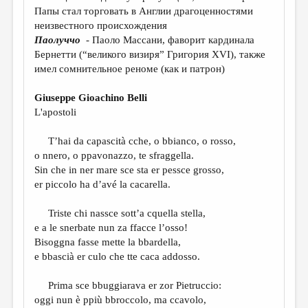
Папы стал торговать в Англии драгоценностями
неизвестного происхождения
Паолуччо
- Паоло Массани, фаворит кардинала
Бернетти (“великого визиря” Григория XVI), также
имел сомнительное реноме (как и патрон)
Giuseppe Gioachino Belli
L'apostoli
T’hai da capascità cche, o bbianco, o rosso,
o nnero, o ppavonazzo, te sfraggella.
Sin che in ner mare sce sta er pessce grosso,
er piccolo ha d’avé la cacarella.
Triste chi nassce sott’a cquella stella,
e a le snerbate nun za ffacce l’osso!
Bisoggna fasse mette la bbardella,
e bbascià er culo che tte caca addosso.
Prima sce bbuggiarava er zor Pietruccio:
oggi nun è ppiù bbroccolo, ma ccavolo,