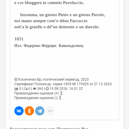
e cce bbuggera in cammio Pavoluccio.
Inzomma, un giorno Pietro e un giorno Pavolo,
noi stamo sempre com’e ddon Farcuccio
sott’a le granfie o dd’un demonio o un diavolo.
1831
Илл. Федерико Феррари. Камальдолиец
Косиченко Бр
, поэтический перевод, 2023
Сертификат Поэзия.ру: серия 1839 № 179429 от 27.12.2023
0 |
0 |
360 |
10.08.2026. 16:51:22
Произведение оценили (+): []
Произведение оценили (-): []
Комментариев пока нет. Приглашаем Вас