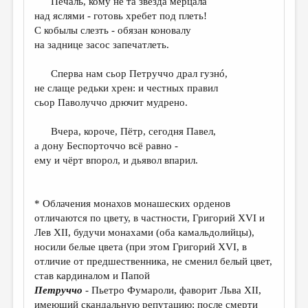
Печаль, кому не та звезда мерцала
МАЛАЯ ПРОЗА
над яслями - готовь хребет под плеть!
ЭССЕИСТИКА
С кобылы слезть - обязан коновалу
на заднице засос запечатлеть.
ЛИТЕРАТУРОВЕДЕНИЕ
Сперва нам сьор Петруччо драл гузнó,
КУЛЬТУРОВЕДЕНИЕ
не слаще редьки хрен: и честных правил
ПУБЛИЦИСТИКА
сьор Паволуччо дрючит мудрено.
РЕЦЕНЗИРОВАНИЕ
Вчера, короче, Пётр, сегодня Павел,
а дону Беспорточчо всё равно -
ЦИКЛЫ ПУБЛИКАЦИЙ
ему и чёрт впорол, и дьявол впарил.
ТРЕДИАКОВСКИЙ
МЕДИА
* Облачения монахов монашеских орденов
отличаются по цвету, в частности, Григорий XVI и
ВКОНТАКТЕ
Лев XII, будучи монахами (оба камальдолийцы),
носили белые цвета (при этом Григорий XVI, в
отличие от предшественника, не сменил белый цвет,
став кардиналом и Папой
Петруччо
- Пьетро Фумароли, фаворит Льва XII,
имеющий скандальную репутацию; после смерти