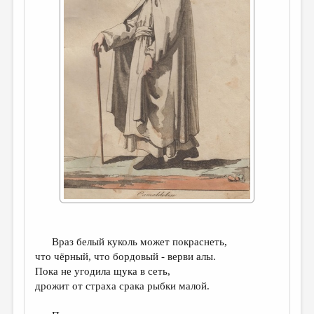
ДАЙДЖЕСТ
ПРОИЗВЕДЕНИЯ
ПЕРЕВОДЫ
КОНКУРСЫ
ДЕТСКАЯ КОМНАТА
КНИЖНАЯ ПОЛКА
ОБЗОР ЛИТЕРАТУРЫ
СТРАНИЦЫ ПАМЯТИ
ОБЪЯВЛЕНИЯ
Враз белый куколь может покраснеть,
КОЛОНКА РЕДАКТОРА
что чёрный, что бордовый - верви алы.
РЕДКОЛЛЕГИЯ
Пока не угодила щука в сеть,
дрожит от страха срака рыбки малой.
ОТ РЕДАКЦИИ