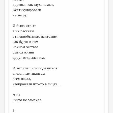
МАЛАЯ ПРОЗА
деревья, как глухонемые,
жестикулировали
ЭССЕИСТИКА
на ветру.
ЛИТЕРАТУРОВЕДЕНИЕ
И было что-то
КУЛЬТУРОВЕДЕНИЕ
в их рассказе
от первобытных пантомим,
ПУБЛИЦИСТИКА
как будто в том
РЕЦЕНЗИРОВАНИЕ
ночном экстазе
смысл жизни
ЦИКЛЫ ПУБЛИКАЦИЙ
вдруг открылся им.
ТРЕДИАКОВСКИЙ
И вот спешили поделиться
МЕДИА
внезапным знаньем
всех начал,
ВКОНТАКТЕ
изображали что-то в лицах…
А их
никто не замечал.
3