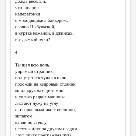
дождь веселый,
что шпарил
наперегонки
с молодящимся байкером, –
словно Цыбульский,
в куртке кожаной, в джинсах,
и с дымкой очки?
4
Ты шел всю ночь,
упрямый странник,
под утро постучал в окно,
похожий на кедровый стланик,
когда кругом еще темно
и только редкие машины
листают лужу на углу
и, словно лыжники с вершины,
зигзагом
капли по стеклу
несутся друг за другом следом,
друг другу преграждая путь…