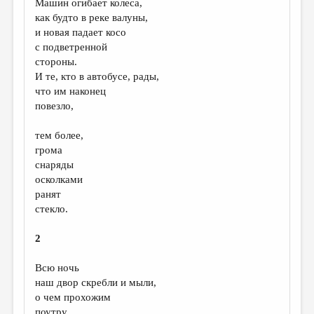
Машин огибает колеса,
как будто в реке валуны,
ДАЙДЖЕСТ
и новая падает косо
ПРОИЗВЕДЕНИЯ
с подветренной
стороны.
ПЕРЕВОДЫ
И те, кто в автобусе, рады,
что им наконец
КОНКУРСЫ
повезло,
ДЕТСКАЯ КОМНАТА
тем более,
КНИЖНАЯ ПОЛКА
грома
снаряды
ОБЗОР ЛИТЕРАТУРЫ
осколками
СТРАНИЦЫ ПАМЯТИ
ранят
стекло.
ОБЪЯВЛЕНИЯ
2
КОЛОНКА РЕДАКТОРА
Всю ночь
РЕДКОЛЛЕГИЯ
наш двор скребли и мыли,
ОТ РЕДАКЦИИ
о чем прохожим
поутру