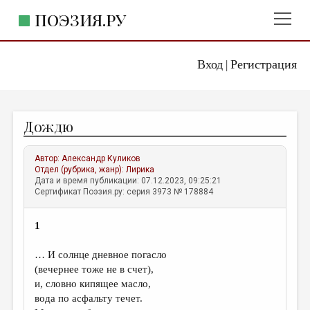
ПОЭЗИЯ.РУ
Вход
Регистрация
ГЛАВНОЕ МЕНЮ
|
ПОЭЗИЯ.РУ
ИЗДАТЕЛЬСТВО
Дождю
ЖАНРЫ
АВТОРЫ
Автор:
Александр Куликов
Отдел (рубрика, жанр):
Лирика
КОММЕНТАРИИ
Дата и время публикации: 07.12.2023, 09:25:21
Сертификат Поэзия.ру: серия 3973 № 178884
ЛИТСАЛОН
1
НОВОСТИ
ПРАВИЛА САЙТА
… И солнце дневное погасло
(вечернее тоже не в счет),
и, словно кипящее масло,
ОТДЕЛЫ И РУБРИКИ
вода по асфальту течет.
ИЗБРАННОЕ