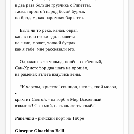
МАЛАЯ ПРОЗА
в два раза больше грузчика с Рипетты,
таскал простой народ босой бурлак
ЭССЕИСТИКА
по бродам, как паромная баркетта.
ЛИТЕРАТУРОВЕДЕНИЕ
Была ли то река, канал, овраг,
КУЛЬТУРОВЕДЕНИЕ
канава или стоки вдоль кювета -
не знаю, может, топкий буерак...
ПУБЛИЦИСТИКА
как я тебе, мне рассказали это.
РЕЦЕНЗИРОВАНИЕ
Однажды взял мальца, понёс - согбенный,
ЦИКЛЫ ПУБЛИКАЦИЙ
Сан-Христофор два шага не прошёл,
на раменах атлета вздулись вены.
ТРЕДИАКОВСКИЙ
МЕДИА
“К чертям, христос! свинцов, штоль, твой мосол,
-
ВКОНТАКТЕ
кряхтит Святой, - на горб я Мир Вселенный
взвалил?! Сын мой, насколь же ты тяжёл!
Рипетта
- римский порт на Тибре
Giuseppe Gioachino Belli