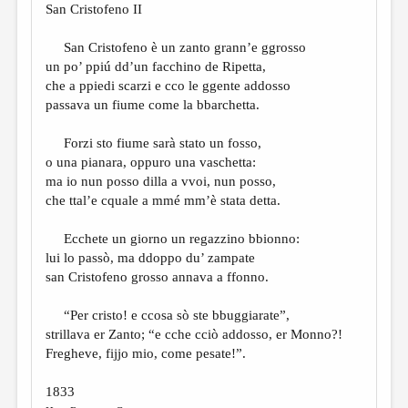
San Cristofeno II
San Cristofeno è un zanto grann’e ggrosso
un po’ ppiú dd’un facchino de Ripetta,
che a ppiedi scarzi e cco le ggente addosso
passava un fiume come la bbarchetta.
Forzi sto fiume sarà stato un fosso,
o una pianara, oppuro una vaschetta:
ma io nun posso dilla a vvoi, nun posso,
che ttal’e cquale a mmé mm’è stata detta.
Ecchete un giorno un regazzino bbionno:
lui lo passò, ma ddoppo du’ zampate
san Cristofeno grosso annava a ffonno.
“Per cristo! e ccosa sò ste bbuggiarate”,
strillava er Zanto; “e cche cciò addosso, er Monno?!
Fregheve, fijjo mio, come pesate!”.
1833