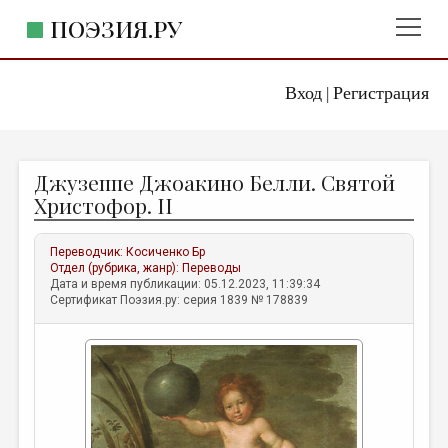
ПОЭЗИЯ.РУ
Вход
Регистрация
ГЛАВНОЕ МЕНЮ
|
ПОЭЗИЯ.РУ
ИЗДАТЕЛЬСТВО
Джузеппе Джоакино Белли. Святой
ЖАНРЫ
Христофор. II
АВТОРЫ
Переводчик:
Косиченко Бр
КОММЕНТАРИИ
Отдел (рубрика, жанр):
Переводы
Дата и время публикации: 05.12.2023, 11:39:34
ЛИТСАЛОН
Сертификат Поэзия.ру: серия 1839 № 178839
НОВОСТИ
ПРАВИЛА САЙТА
ОТДЕЛЫ И РУБРИКИ
ИЗБРАННОЕ