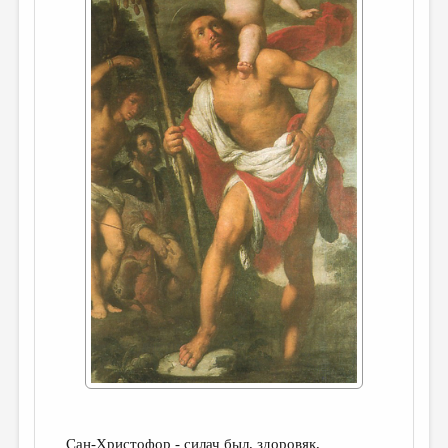
ДАЙДЖЕСТ
ПРОИЗВЕДЕНИЯ
ПЕРЕВОДЫ
КОНКУРСЫ
ДЕТСКАЯ КОМНАТА
КНИЖНАЯ ПОЛКА
ОБЗОР ЛИТЕРАТУРЫ
СТРАНИЦЫ ПАМЯТИ
ОБЪЯВЛЕНИЯ
КОЛОНКА РЕДАКТОРА
РЕДКОЛЛЕГИЯ
ОТ РЕДАКЦИИ
Сан-Христофор - силач был, здоровяк,