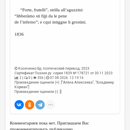
“Forte, fratelli”, strilla all’aguzzini:
“libberàmo sti fijji da le pene
de l’inferno”; e cqui intiggne li grostini.
1836
Косиченко Бр
, поэтический перевод, 2023
Сертификат Поэзия.ру: серия 1839 № 178721 от 30.11.2023
2 |
0 |
356 |
07.08.2026. 12:19:16
Произведение оценили (+): ["Алёна Алексеева", "Владимир
Корман"]
Произведение оценили (-): []
Комментариев пока нет. Приглашаем Вас
прокомментировать публикацию.