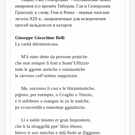
МАЛАЯ ПРОЗА
имяреков (со времён Тиберия, Гая и Семпрония
ЭССЕИСТИКА
Гракхов); к слову, Гюи и Ренье - первые папские
легаты XIII в., направленные для искоренения
ЛИТЕРАТУРОВЕДЕНИЕ
ересей вальденсов и катаров
КУЛЬТУРОВЕДЕНИЕ
Giuseppe Gioachino Belli
ПУБЛИЦИСТИКА
La carità ddomenicana
РЕЦЕНЗИРОВАНИЕ
M’è stato detto da perzone pratiche
che nun zempre li frati a Ssant’Uffizzio
ЦИКЛЫ ПУБЛИКАЦИЙ
tutte le ggente aretiche e ssismastiche
ТРЕДИАКОВСКИЙ
le sàrveno coll’urtimo supprizzio.
МЕДИА
Ma, ssiconno li casi e le bbrammatiche,
pijjeno, per esempio, o Ccaglio o Ttizzio,
ВКОНТАКТЕ
e li snèrbeno a ssangue in zu le natiche,
pe cconvertilli e mmetteje ggiudizzio.
Lì a sséde intanto er gran Inquisitore,
che li fa sfraggellà ppe’ llòro bbene,
bbeve ir zuo mischio e ddà llode ar Ziggnore.