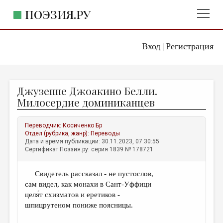
ПОЭЗИЯ.РУ
Вход
Регистрация
ГЛАВНОЕ МЕНЮ
|
ПОЭЗИЯ.РУ
ИЗДАТЕЛЬСТВО
Джузеппе Джоакино Белли.
ЖАНРЫ
Милосердие доминиканцев
АВТОРЫ
Переводчик:
Косиченко Бр
КОММЕНТАРИИ
Отдел (рубрика, жанр):
Переводы
Дата и время публикации: 30.11.2023, 07:30:55
ЛИТСАЛОН
Сертификат Поэзия.ру: серия 1839 № 178721
НОВОСТИ
Свидетель рассказал - не пустослов,
ПРАВИЛА САЙТА
сам видел, как монахи в Сант-Уффици
целя́т схизматов и еретиков -
ОТДЕЛЫ И РУБРИКИ
шпицрутеном пониже поясницы.
ИЗБРАННОЕ