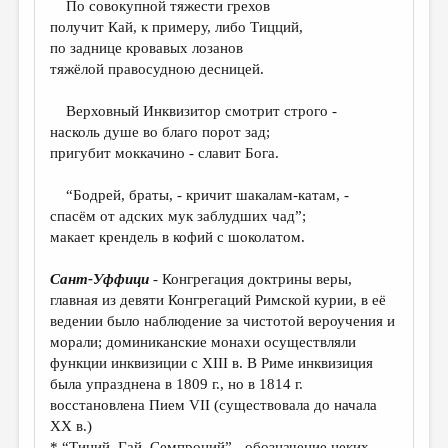
По совокупной тяжести грехов
получит Кай, к примеру, либо Тицций,
ДАЙДЖЕСТ
по заднице кровавых лозанов
ПРОИЗВЕДЕНИЯ
тяжёлой правосудною десницей.
ПЕРЕВОДЫ
Верховный Инквизитор смотрит строго -
насколь душе во благо порот зад;
КОНКУРСЫ
пригубит моккачино - славит Бога.
ДЕТСКАЯ КОМНАТА
“Бодрей, браты, - кричит шакалам-катам, -
КНИЖНАЯ ПОЛКА
спасём от адских мук заблудших чад”;
макает крендель в кофий с шоколатом.
ОБЗОР ЛИТЕРАТУРЫ
СТРАНИЦЫ ПАМЯТИ
Сант-Уффици
- Конгрегация доктрины веры,
главная из девяти Конгрегаций Римской курии, в её
ОБЪЯВЛЕНИЯ
ведении было наблюдение за чистотой вероучения и
морали; доминиканские монахи осуществляли
КОЛОНКА РЕДАКТОРА
функции инквизиции с XIII в. В Риме инквизиция
РЕДКОЛЛЕГИЯ
была упразднена в 1809 г., но в 1814 г.
восстановлена Пием VII (существовала до начала
ОТ РЕДАКЦИИ
XX в.)
* “Тиций, Гай, Семпроний” - обозначение неких